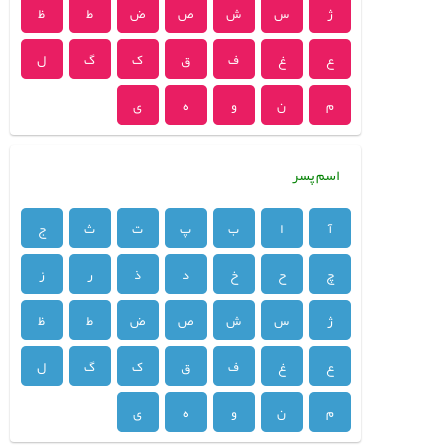
ژ
س
ش
ص
ض
ط
ظ
ع
غ
ف
ق
ک
گ
ل
م
ن
و
ه
ی
اسم پسر
آ
ا
ب
پ
ت
ث
ج
چ
ح
خ
د
ذ
ر
ز
ژ
س
ش
ص
ض
ط
ظ
ع
غ
ف
ق
ک
گ
ل
م
ن
و
ه
ی