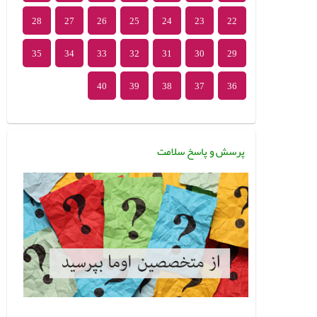
28
27
26
25
24
23
22
35
34
33
32
31
30
29
40
39
38
37
36
پرسش و پاسخ سلامت