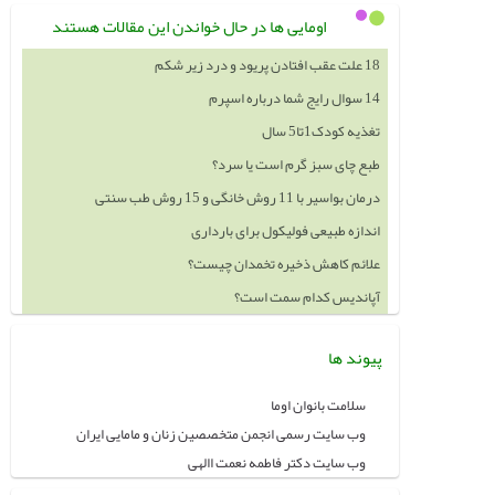
اومایی ها در حال خواندن این مقالات هستند
18 علت عقب افتادن پریود و درد زیر شکم
14 سوال رایج شما درباره اسپرم
تغذیه کودک1تا5 سال
طبع چای سبز گرم است یا سرد؟
درمان بواسیر با 11 روش خانگی و 15 روش طب سنتی
اندازه طبیعی فولیکول برای بارداری
علائم کاهش ذخیره تخمدان چیست؟
آپاندیس کدام سمت است؟
پیوند ها
سلامت بانوان اوما
وب سایت رسمی انجمن متخصصین زنان و مامایی ایران
وب سایت دکتر فاطمه نعمت االهی