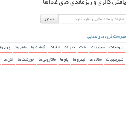
یافتن کالری و ریزمغذی های غذاها
جستجو
فهرست گروه های غذایی
میوه جات
سبزیجات
غلات
حبوبات
لبنیات
گوشت ها
ماهی ها
چربی ه
شیرینیجات
سالاد ها
نیمرو ها
پلو ها
ماکارونی ها
خورشت ها
آش ها