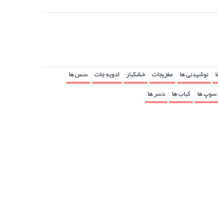
ا
نوشیدنی ها
مغزیجات
خشکبار
ادویه جات
سس ها
سوپ ها
کباب ها
دسر ها