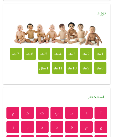
نوزاد
1 ماه
2 ماه
3 ماه
4 ماه
5 ماه
6 ماه
7 ماه
8 ماه
9 ماه
10 ماه
11 ماه
1 سال
اسم دختر
آ
ا
ب
پ
ت
ث
ج
چ
ح
خ
د
ذ
ر
ز