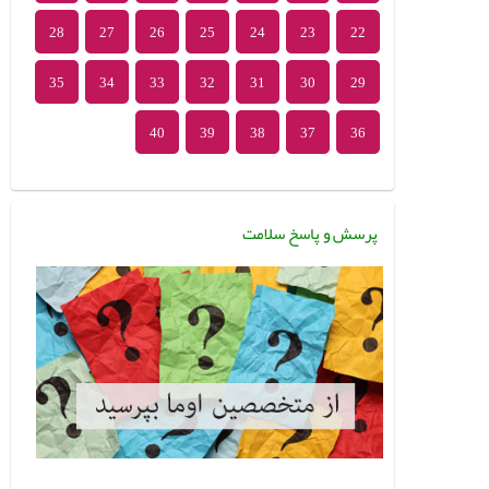
28
27
26
25
24
23
22
35
34
33
32
31
30
29
40
39
38
37
36
پرسش و پاسخ سلامت