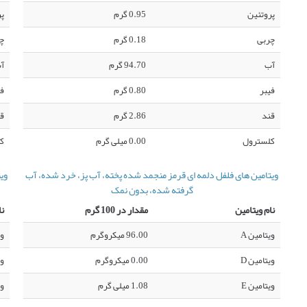
پروتئین
0.95 گرم
پر
چربی
0.18 گرم
چ
آب
94.70 گرم
آ
فیبر
0.80 گرم
فی
قند
2.86 گرم
ق
کلسترول
0.00 میلی گرم
ک
ویتامین های فلفل دلمه ای قرمز منجمد شده پخته، آب پز، خرد شده، آب
وی
گرفته شده، بدون نمک
نام ویتامین
مقدار در 100 گرم
نا
ویتامین A
96.00 میکروگرم
وی
ویتامین D
0.00 میکروگرم
وی
ویتامین E
1.08 میلی گرم
وی