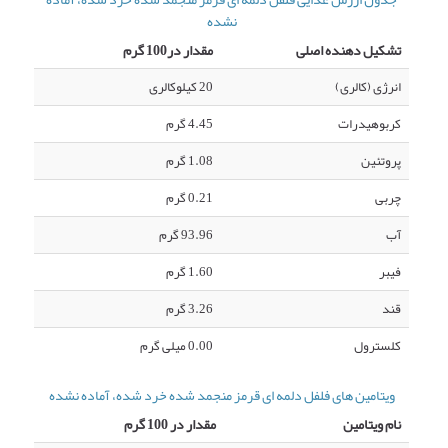
نشده
تشکیل دهنده اصلی
مقدار در100 گرم
انرژی (کالری)
20 کیلوکالری
کربوهیدرات
4.45 گرم
پروتئین
1.08 گرم
چربی
0.21 گرم
آب
93.96 گرم
فیبر
1.60 گرم
قند
3.26 گرم
کلسترول
0.00 میلی گرم
ویتامین های فلفل دلمه ای قرمز منجمد شده خرد شده، آماده نشده
نام ویتامین
مقدار در 100 گرم