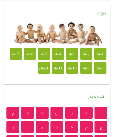
نوزاد
1 ماه
2 ماه
3 ماه
4 ماه
5 ماه
6 ماه
7 ماه
8 ماه
9 ماه
10 ماه
11 ماه
1 سال
اسم دختر
آ
ا
ب
پ
ت
ث
ج
چ
ح
خ
د
ذ
ر
ز