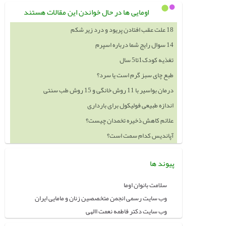
اومایی ها در حال خواندن این مقالات هستند
18 علت عقب افتادن پریود و درد زیر شکم
14 سوال رایج شما درباره اسپرم
تغذیه کودک1تا5 سال
طبع چای سبز گرم است یا سرد؟
درمان بواسیر با 11 روش خانگی و 15 روش طب سنتی
اندازه طبیعی فولیکول برای بارداری
علائم کاهش ذخیره تخمدان چیست؟
آپاندیس کدام سمت است؟
پیوند ها
سلامت بانوان اوما
وب سایت رسمی انجمن متخصصین زنان و مامایی ایران
وب سایت دکتر فاطمه نعمت االهی