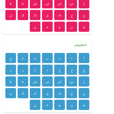
ژ
س
ش
ص
ض
ط
ظ
ع
غ
ف
ق
ک
گ
ل
م
ن
و
ه
ی
اسم پسر
آ
ا
ب
پ
ت
ث
ج
چ
ح
خ
د
ذ
ر
ز
ژ
س
ش
ص
ض
ط
ظ
ع
غ
ف
ق
ک
گ
ل
م
ن
و
ه
ی