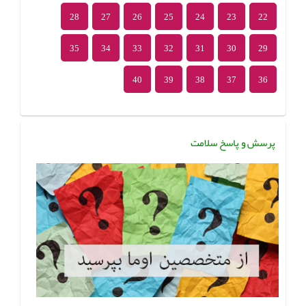
28
27
26
25
24
23
22
35
34
33
32
31
30
29
40
39
38
37
36
پرسش و پاسخ سلامت