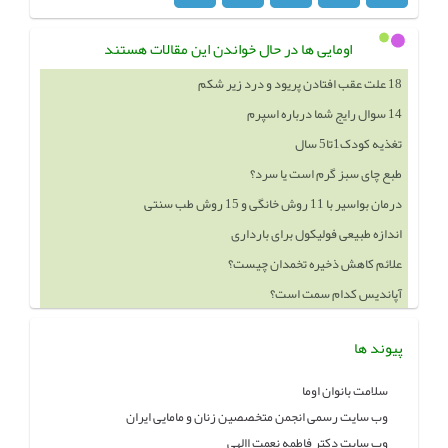
اومایی ها در حال خواندن این مقالات هستند
18 علت عقب افتادن پریود و درد زیر شکم
14 سوال رایج شما درباره اسپرم
تغذیه کودک1تا5 سال
طبع چای سبز گرم است یا سرد؟
درمان بواسیر با 11 روش خانگی و 15 روش طب سنتی
اندازه طبیعی فولیکول برای بارداری
علائم کاهش ذخیره تخمدان چیست؟
آپاندیس کدام سمت است؟
پیوند ها
سلامت بانوان اوما
وب سایت رسمی انجمن متخصصین زنان و مامایی ایران
وب سایت دکتر فاطمه نعمت االهی