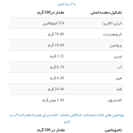
با آب یا شیر
تشکیل دهنده اصلی
مقدار در100 گرم
انرژی (کالری)
374 کیلوکالری
کربوهیدرات
79.90 گرم
پروتئین
10.60 گرم
چربی
1.31 گرم
آب
6.70 گرم
فیبر
4.30 گرم
قند
24.40 گرم
کلسترول
1.00 میلی گرم
ویتامین های غلات صبحانه، شکلاتی خشک، آماده برای مصرف همراه با آب یا
شیر
نام ویتامین
مقدار در 100 گرم