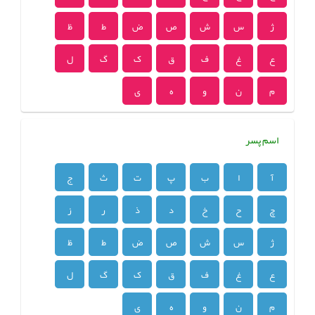
ژ
س
ش
ص
ض
ط
ظ
ع
غ
ف
ق
ک
گ
ل
م
ن
و
ه
ی
اسم پسر
آ
ا
ب
پ
ت
ث
ج
چ
ح
خ
د
ذ
ر
ز
ژ
س
ش
ص
ض
ط
ظ
ع
غ
ف
ق
ک
گ
ل
م
ن
و
ه
ی