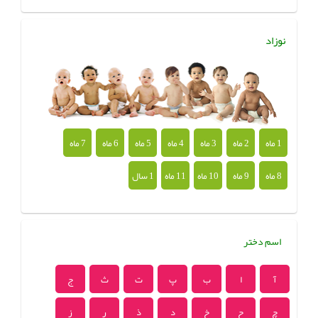
نوزاد
1 ماه
2 ماه
3 ماه
4 ماه
5 ماه
6 ماه
7 ماه
8 ماه
9 ماه
10 ماه
11 ماه
1 سال
اسم دختر
آ
ا
ب
پ
ت
ث
ج
چ
ح
خ
د
ذ
ر
ز