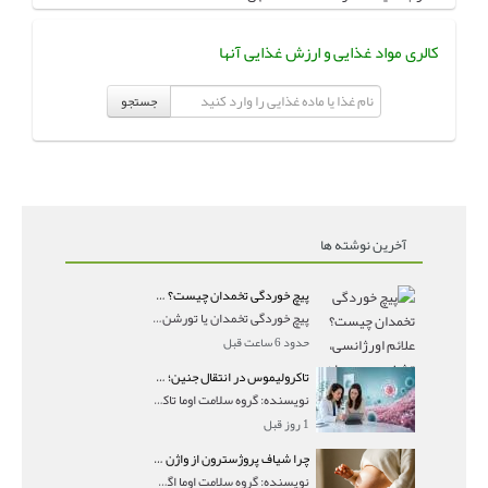
کالری مواد غذایی و ارزش غذایی آنها
جستجو
آخرین نوشته ها
پیچ خوردگی تخمدان چیست؟ علائم اورژانسی، تشخیص و درمان تورشن تخمدان
پیچ خوردگی تخمدان یا تورشن تخمدان زمانی رخ می‌ده
حدود 6 ساعت قبل
تاکرولیموس در انتقال جنین؛ آیا شانس لانه‌گزینی را افزایش می‌دهد؟
نویسنده: گروه سلامت اوما تاکرولیموس در انتقال جنین
1 روز قبل
چرا شیاف پروژسترون از واژن بیرون می‌ریزد؟ میزان جذب و زمان صحیح مصرف
نویسنده: گروه سلامت اوما اگر بعد از گذاشتن شیاف پر