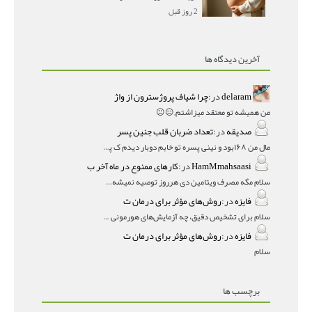
2 روز قبل
آخرین دیدگاه ها
delaram
در:
چرا شیاف پروژسترون از واژ
من همیشه تو معتقد میزاشتم,,😑😐
صدیقه
در:
تعداد ضربان قلب جنین پسر
مال من ۱۶۸بود و نینی پسره تو خابم دوبار دیدم ک پسره
HamMmahsaasi
در:
کارهای ممنوع در ماه آخر ب
سلام مگه مصرف ویتامین دی هرروز توصیه نمیشه؟درمقاله میگه
فایزه
در:
روش‌های مؤثر برای درمان ت
سلام برای تشخیص دقیق، چه آزمایش‌های هورمونی و چه سونوگر
فایزه
در:
روش‌های مؤثر برای درمان ت
سلام
برچسب ها