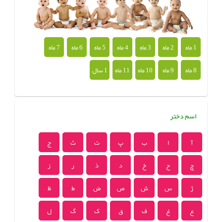
1 ماه
2 ماه
3 ماه
4 ماه
5 ماه
6 ماه
7 ماه
8 ماه
9 ماه
10 ماه
11 ماه
1 سال
اسم دختر
آ
ا
ب
پ
ت
ث
ج
چ
ح
خ
د
ذ
ر
ز
ژ
س
ش
ص
ض
ط
ظ
ع
غ
ف
ق
ک
گ
ل