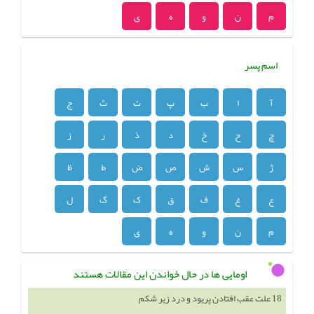
م
ن
و
ه
ی
اسم پسر
آ
ا
ب
پ
ت
ث
ج
چ
ح
خ
د
ذ
ر
ز
ژ
س
ش
ص
ض
ط
ظ
ع
غ
ف
ق
ک
گ
ل
م
ن
و
ه
ی
اومایی ها در حال خواندن این مقالات هستند
18 علت عقب افتادن پریود و درد زیر شکم