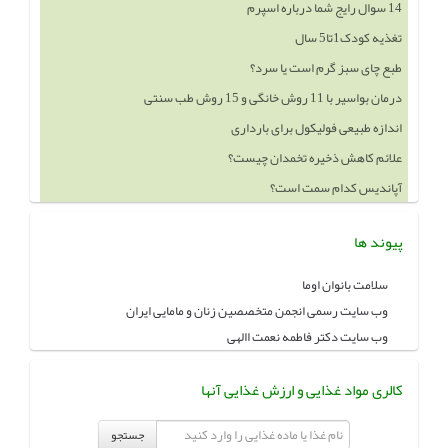
14 سوال رایج شما درباره اسپرم
تغذیه کودک1تا5 سال
طبع چای سبز گرم است یا سرد؟
درمان بواسیر با 11 روش خانگی و 15 روش طب سنتی
اندازه طبیعی فولیکول برای بارداری
علائم کاهش ذخیره تخمدان چیست؟
آپاندیس کدام سمت است؟
پیوند ها
سلامت بانوان اوما
وب سایت رسمی انجمن متخصصین زنان و مامایی ایران
وب سایت دکتر فاطمه نعمت االهی
کالری مواد غذایی و ارزش غذایی آنها
جستجو