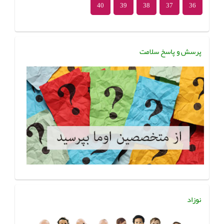
40
39
38
37
36
پرسش و پاسخ سلامت
نوزاد