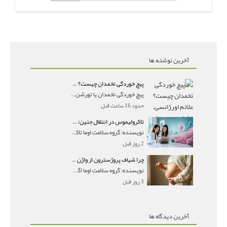
آخرین نوشته ها
پیچ خوردگی تخمدان چیست؟ علائم اورژانسی، تشخیص و درمان تورشن تخمدان
پیچ خوردگی تخمدان یا تورشن تخمدان زمانی رخ می‌ده
حدود 16 ساعت قبل
تاکرولیموس در انتقال جنین؛ آیا شانس لانه‌گزینی را افزایش می‌دهد؟
نویسنده: گروه سلامت اوما تاکرولیموس در انتقال جنین
2 روز قبل
چرا شیاف پروژسترون از واژن بیرون می‌ریزد؟ میزان جذب و زمان صحیح مصرف
نویسنده: گروه سلامت اوما اگر بعد از گذاشتن شیاف پر
3 روز قبل
آخرین دیدگاه ها