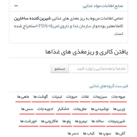
منابع اطلاعات مواد غذایی
تمامی اطلاعات مربوط به ریز مغذی های غذایی
شیرین کننده ساخارین
کاملا معتبر بوده و از
سازمان غذا و داروی امریکا (FDA)
استخراج شده
است.
یافتن کالری و ریزمغذی های غذاها
جستجو
فهرست گروه های غذایی
میوه جات
سبزیجات
غلات
حبوبات
لبنیات
گوشت ها
ماهی ها
چربی ها
نوشیدنی ها
مغزیجات
خشکبار
ادویه جات
سس ها
شیرینیجات
سالاد ها
نیمرو ها
پلو ها
ماکارونی ها
خورشت ها
آش ها
سوپ ها
کباب ها
دسر ها