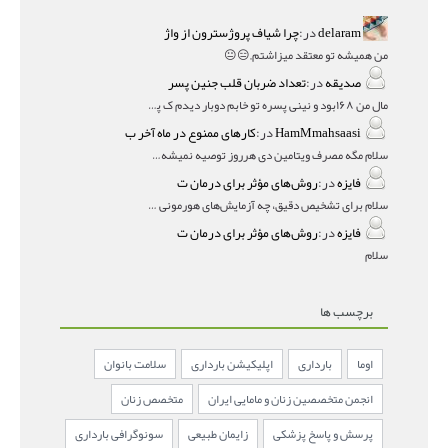
delaram
در:
چرا شیاف پروژسترون از واژ
من همیشه تو معتقد میزاشتم,,😑😐
صدیقه
در:
تعداد ضربان قلب جنین پسر
مال من ۱۶۸بود و نینی پسره تو خابم دوبار دیدم ک پسره
HamMmahsaasi
در:
کارهای ممنوع در ماه آخر ب
سلام مگه مصرف ویتامین دی هرروز توصیه نمیشه؟درمقاله میگه
فایزه
در:
روش‌های مؤثر برای درمان ت
سلام برای تشخیص دقیق، چه آزمایش‌های هورمونی و چه سونوگر
فایزه
در:
روش‌های مؤثر برای درمان ت
سلام
برچسب ها
اوما
بارداری
اپلیکیشن بارداری
سلامت بانوان
انجمن متخصصین زنان و مامایی ایران
متخصص زنان
پرسش و پاسخ پزشکی
زایمان طبیعی
سونوگرافی بارداری