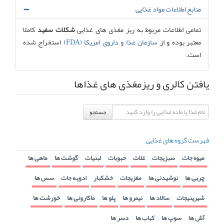
منابع اطلاعات مواد غذایی
تمامی اطلاعات مربوط به ریز مغذی های غذایی
شکلات سفید
کاملا
معتبر بوده و از
سازمان غذا و داروی امریکا (FDA)
استخراج شده
است.
یافتن کالری و ریزمغذی های غذاها
جستجو
فهرست گروه های غذایی
میوه جات
سبزیجات
غلات
حبوبات
لبنیات
گوشت ها
ماهی ها
چربی ها
نوشیدنی ها
مغزیجات
خشکبار
ادویه جات
سس ها
شیرینیجات
سالاد ها
نیمرو ها
پلو ها
ماکارونی ها
خورشت ها
آش ها
سوپ ها
کباب ها
دسر ها