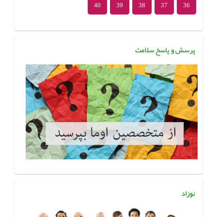
40
39
38
37
36
پرسش و پاسخ سلامت
نوزاد