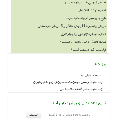
14 سوال رایج شما درباره اسپرم
تغذیه کودک1تا5 سال
طبع چای سبز گرم است یا سرد؟
درمان بواسیر با 11 روش خانگی و 15 روش طب سنتی
اندازه طبیعی فولیکول برای بارداری
علائم کاهش ذخیره تخمدان چیست؟
آپاندیس کدام سمت است؟
پیوند ها
سلامت بانوان اوما
وب سایت رسمی انجمن متخصصین زنان و مامایی ایران
وب سایت دکتر فاطمه نعمت االهی
کالری مواد غذایی و ارزش غذایی آنها
جستجو