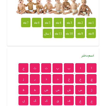
1 ماه
2 ماه
3 ماه
4 ماه
5 ماه
6 ماه
7 ماه
8 ماه
9 ماه
10 ماه
11 ماه
1 سال
اسم دختر
آ
ا
ب
پ
ت
ث
ج
چ
ح
خ
د
ذ
ر
ز
ژ
س
ش
ص
ض
ط
ظ
ع
غ
ف
ق
ک
گ
ل