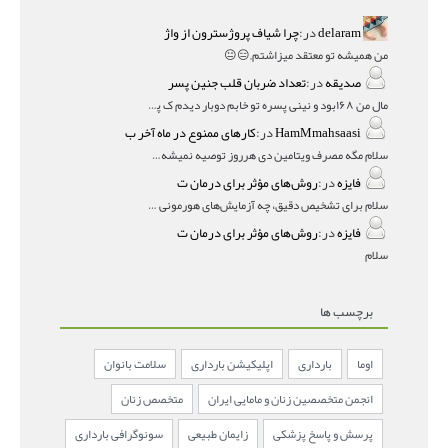
delaram
در:
چرا شیاف پروژسترون از واژ
من همیشه تو معتقد میزاشتم,,😑😐
صدیقه
در:
تعداد ضربان قلب جنین پسر
مال من ۱۶۸بود و نینی پسره تو خابم دوبار دیدم ک پسره
HamMmahsaasi
در:
کارهای ممنوع در ماه آخر ب
سلام مگه مصرف ویتامین دی هرروز توصیه نمیشه؟درمقاله میگه
فایزه
در:
روش‌های مؤثر برای درمان ت
سلام برای تشخیص دقیق، چه آزمایش‌های هورمونی و چه سونوگر
فایزه
در:
روش‌های مؤثر برای درمان ت
سلام
برچسب ها
اوما
بارداری
اپلیکیشن بارداری
سلامت بانوان
انجمن متخصصین زنان و مامایی ایران
متخصص زنان
پرسش و پاسخ پزشکی
زایمان طبیعی
سونوگرافی بارداری