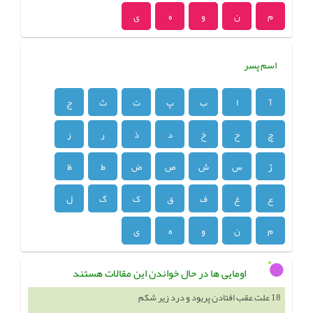
م
ن
و
ه
ی
اسم پسر
آ
ا
ب
پ
ت
ث
ج
چ
ح
خ
د
ذ
ر
ز
ژ
س
ش
ص
ض
ط
ظ
ع
غ
ف
ق
ک
گ
ل
م
ن
و
ه
ی
اومایی ها در حال خواندن این مقالات هستند
18 علت عقب افتادن پریود و درد زیر شکم