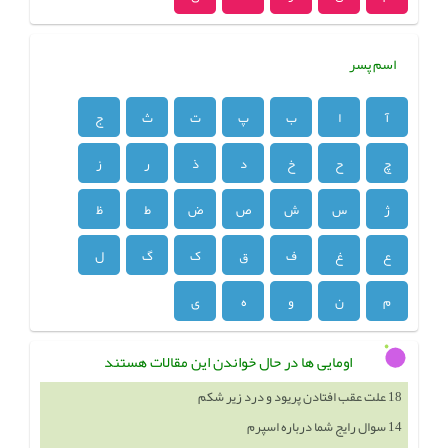
اسم پسر
آ
ا
ب
پ
ت
ث
ج
چ
ح
خ
د
ذ
ر
ز
ژ
س
ش
ص
ض
ط
ظ
ع
غ
ف
ق
ک
گ
ل
م
ن
و
ه
ی
اومایی ها در حال خواندن این مقالات هستند
18 علت عقب افتادن پریود و درد زیر شکم
14 سوال رایج شما درباره اسپرم