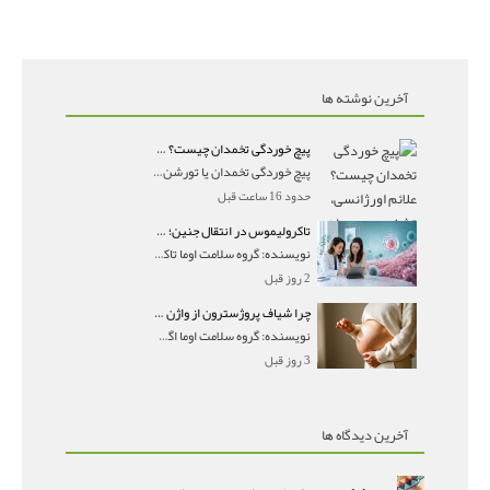
آخرین نوشته ها
پیچ خوردگی تخمدان چیست؟ علائم اورژانسی، تشخیص و درمان تورشن تخمدان
پیچ خوردگی تخمدان یا تورشن تخمدان زمانی رخ می‌ده
حدود 16 ساعت قبل
تاکرولیموس در انتقال جنین؛ آیا شانس لانه‌گزینی را افزایش می‌دهد؟
نویسنده: گروه سلامت اوما تاکرولیموس در انتقال جنین
2 روز قبل
چرا شیاف پروژسترون از واژن بیرون می‌ریزد؟ میزان جذب و زمان صحیح مصرف
نویسنده: گروه سلامت اوما اگر بعد از گذاشتن شیاف پر
3 روز قبل
آخرین دیدگاه ها