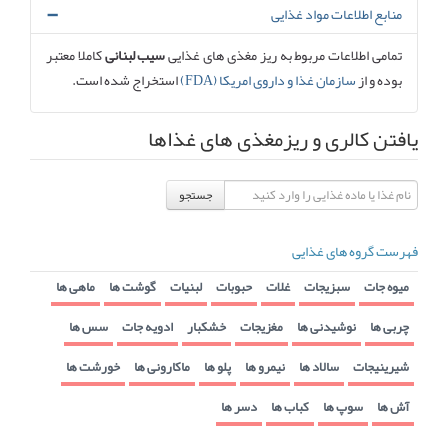
منابع اطلاعات مواد غذایی
تمامی اطلاعات مربوط به ریز مغذی های غذایی
سیب لبنانی
کاملا معتبر
بوده و از
سازمان غذا و داروی امریکا (FDA)
استخراج شده است.
یافتن کالری و ریزمغذی های غذاها
جستجو
فهرست گروه های غذایی
میوه جات
سبزیجات
غلات
حبوبات
لبنیات
گوشت ها
ماهی ها
چربی ها
نوشیدنی ها
مغزیجات
خشکبار
ادویه جات
سس ها
شیرینیجات
سالاد ها
نیمرو ها
پلو ها
ماکارونی ها
خورشت ها
آش ها
سوپ ها
کباب ها
دسر ها