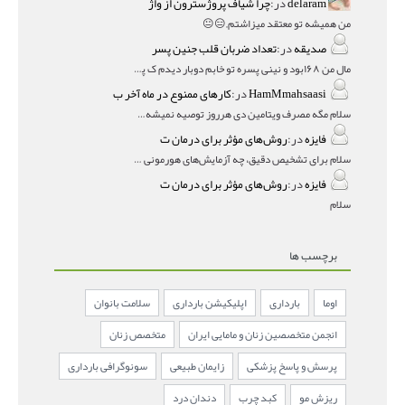
delaram
در:
چرا شیاف پروژسترون از واژ
من همیشه تو معتقد میزاشتم,,😑😐
صدیقه
در:
تعداد ضربان قلب جنین پسر
مال من ۱۶۸بود و نینی پسره تو خابم دوبار دیدم ک پسره
HamMmahsaasi
در:
کارهای ممنوع در ماه آخر ب
سلام مگه مصرف ویتامین دی هرروز توصیه نمیشه؟درمقاله میگه
فایزه
در:
روش‌های مؤثر برای درمان ت
سلام برای تشخیص دقیق، چه آزمایش‌های هورمونی و چه سونوگر
فایزه
در:
روش‌های مؤثر برای درمان ت
سلام
برچسب ها
اوما
بارداری
اپلیکیشن بارداری
سلامت بانوان
انجمن متخصصین زنان و مامایی ایران
متخصص زنان
پرسش و پاسخ پزشکی
زایمان طبیعی
سونوگرافی بارداری
ریزش مو
کبد چرب
دندان درد