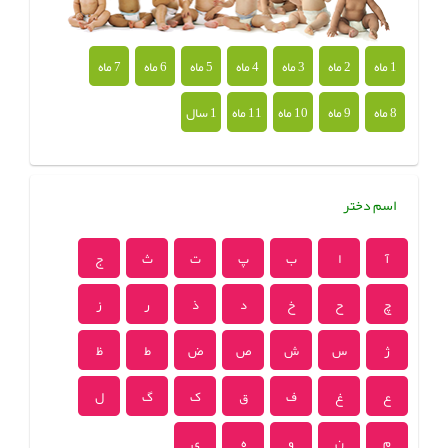
1 ماه
2 ماه
3 ماه
4 ماه
5 ماه
6 ماه
7 ماه
8 ماه
9 ماه
10 ماه
11 ماه
1 سال
اسم دختر
آ
ا
ب
پ
ت
ث
ج
چ
ح
خ
د
ذ
ر
ز
ژ
س
ش
ص
ض
ط
ظ
ع
غ
ف
ق
ک
گ
ل
م
ن
و
ه
ی