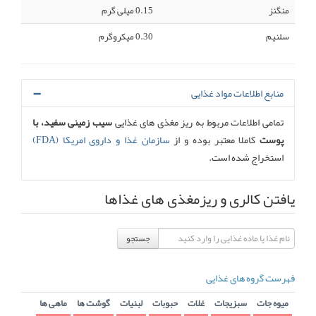
منگنز
0.15 میلی گرم
سلنیم
0.30 میکروگرم
منابع اطلاعات مواد غذایی
تمامی اطلاعات مربوط به ریز مغذی های غذایی
سیب زمینی سفید، با
پوست
کاملا معتبر بوده و از
سازمان غذا و داروی امریکا (FDA)
استخراج شده است.
یافتن کالری و ریزمغذی های غذاها
جستجو
فهرست گروه های غذایی
میوه جات
سبزیجات
غلات
حبوبات
لبنیات
گوشت ها
ماهی ها