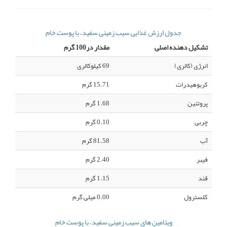
جدول ارزش غذایی سیب زمینی سفید، با پوست خام
تشکیل دهنده اصلی
مقدار در100 گرم
انرژی (کالری)
69 کیلوکالری
کربوهیدرات
15.71 گرم
پروتئین
1.68 گرم
چربی
0.10 گرم
آب
81.58 گرم
فیبر
2.40 گرم
قند
1.15 گرم
کلسترول
0.00 میلی گرم
ویتامین های سیب زمینی سفید، با پوست خام