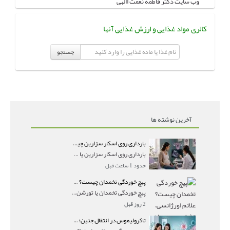
وب سایت دکتر فاطمه نعمت االهی
کالری مواد غذایی و ارزش غذایی آنها
جستجو
آخرین نوشته ها
بارداری روی اسکار سزارین چیست؟ علائم، تشخیص سونوگرافی و خطرات آن
بارداری روی اسکار سزارین یا حاملگی اسکار سزارین یکی ا
حدود 1 ساعت قبل
پیچ خوردگی تخمدان چیست؟ علائم اورژانسی، تشخیص و درمان تورشن تخمدان
پیچ خوردگی تخمدان یا تورشن تخمدان زمانی رخ می‌ده
2 روز قبل
تاکرولیموس در انتقال جنین؛ آیا شانس لانه‌گزینی را افزایش می‌دهد؟