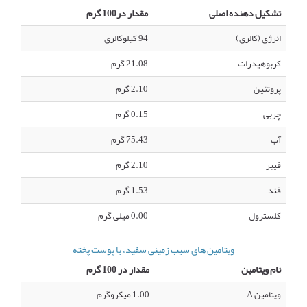
تشکیل دهنده اصلی
مقدار در100 گرم
انرژی (کالری)
94 کیلوکالری
کربوهیدرات
21.08 گرم
پروتئین
2.10 گرم
چربی
0.15 گرم
آب
75.43 گرم
فیبر
2.10 گرم
قند
1.53 گرم
کلسترول
0.00 میلی گرم
ویتامین های سیب زمینی سفید، با پوست پخته
نام ویتامین
مقدار در 100 گرم
ویتامین A
1.00 میکروگرم