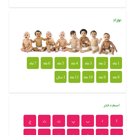
نوزاد
1 ماه
2 ماه
3 ماه
4 ماه
5 ماه
6 ماه
7 ماه
8 ماه
9 ماه
10 ماه
11 ماه
1 سال
اسم دختر
آ
ا
ب
پ
ت
ث
ج
چ
ح
خ
د
ذ
ر
ز