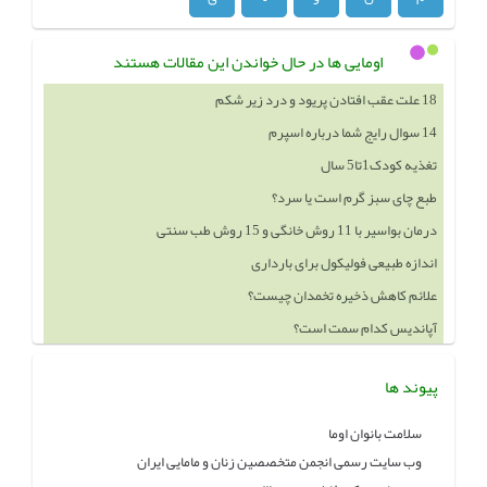
اومایی ها در حال خواندن این مقالات هستند
14 سوال رایج شما درباره اسپرم
تغذیه کودک1تا5 سال
طبع چای سبز گرم است یا سرد؟
درمان بواسیر با 11 روش خانگی و 15 روش طب سنتی
اندازه طبیعی فولیکول برای بارداری
علائم کاهش ذخیره تخمدان چیست؟
آپاندیس کدام سمت است؟
خوردن چه چيزهايي باعث بزرگ شدن سينه ميشود
پیوند ها
سلامت بانوان اوما
وب سایت رسمی انجمن متخصصین زنان و مامایی ایران