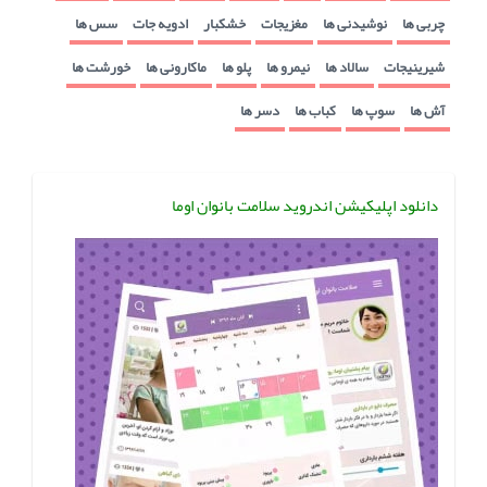
چربی ها
نوشیدنی ها
مغزیجات
خشکبار
ادویه جات
سس ها
شیرینیجات
سالاد ها
نیمرو ها
پلو ها
ماکارونی ها
خورشت ها
آش ها
سوپ ها
کباب ها
دسر ها
دانلود اپلیکیشن اندروید سلامت بانوان اوما