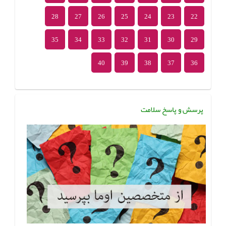
28
27
26
25
24
23
22
35
34
33
32
31
30
29
40
39
38
37
36
پرسش و پاسخ سلامت