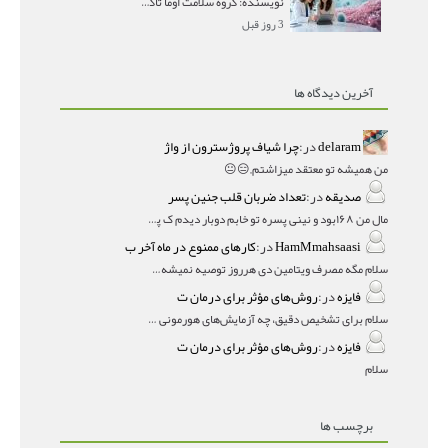
نویسنده: گروه سلامت اوما تاکرولیموس در انتقال جنین
3 روز قبل
آخرین دیدگاه ها
delaram
در:
چرا شیاف پروژسترون از واژ
من همیشه تو معتقد میزاشتم,,😑😐
صدیقه
در:
تعداد ضربان قلب جنین پسر
مال من ۱۶۸بود و نینی پسره تو خابم دوبار دیدم ک پسره
HamMmahsaasi
در:
کارهای ممنوع در ماه آخر ب
سلام مگه مصرف ویتامین دی هرروز توصیه نمیشه؟درمقاله میگه
فایزه
در:
روش‌های مؤثر برای درمان ت
سلام برای تشخیص دقیق، چه آزمایش‌های هورمونی و چه سونوگر
فایزه
در:
روش‌های مؤثر برای درمان ت
سلام
برچسب ها