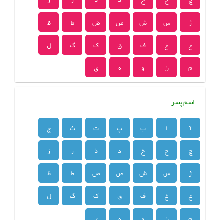
ژ
س
ش
ص
ض
ط
ظ
ع
غ
ف
ق
ک
گ
ل
م
ن
و
ه
ی
اسم پسر
آ
ا
ب
پ
ت
ث
ج
چ
ح
خ
د
ذ
ر
ز
ژ
س
ش
ص
ض
ط
ظ
ع
غ
ف
ق
ک
گ
ل
م
ن
و
ه
ی