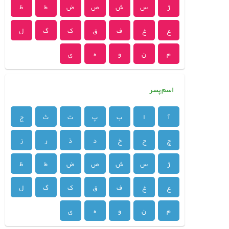
ژ
س
ش
ص
ض
ط
ظ
ع
غ
ف
ق
ک
گ
ل
م
ن
و
ه
ی
اسم پسر
آ
ا
ب
پ
ت
ث
ج
چ
ح
خ
د
ذ
ر
ز
ژ
س
ش
ص
ض
ط
ظ
ع
غ
ف
ق
ک
گ
ل
م
ن
و
ه
ی