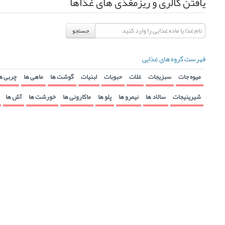
یافتن کالری و ریزمغذی های غذاها
جستجو
فهرست گروه های غذایی
میوه جات
سبزیجات
غلات
حبوبات
لبنیات
گوشت ها
ماهی ها
چربی ه
شیرینیجات
سالاد ها
نیمرو ها
پلو ها
ماکارونی ها
خورشت ها
آش ها