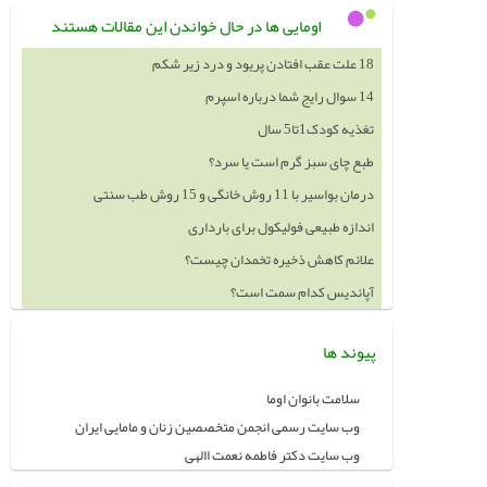
اومایی ها در حال خواندن این مقالات هستند
18 علت عقب افتادن پریود و درد زیر شکم
14 سوال رایج شما درباره اسپرم
تغذیه کودک1تا5 سال
طبع چای سبز گرم است یا سرد؟
درمان بواسیر با 11 روش خانگی و 15 روش طب سنتی
اندازه طبیعی فولیکول برای بارداری
علائم کاهش ذخیره تخمدان چیست؟
آپاندیس کدام سمت است؟
پیوند ها
سلامت بانوان اوما
وب سایت رسمی انجمن متخصصین زنان و مامایی ایران
وب سایت دکتر فاطمه نعمت االهی