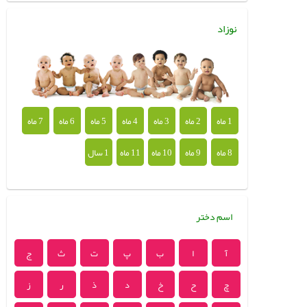
نوزاد
1 ماه
2 ماه
3 ماه
4 ماه
5 ماه
6 ماه
7 ماه
8 ماه
9 ماه
10 ماه
11 ماه
1 سال
اسم دختر
آ
ا
ب
پ
ت
ث
ج
چ
ح
خ
د
ذ
ر
ز