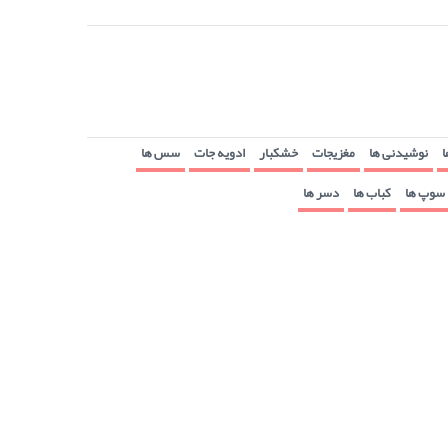
ا
نوشیدنی ها
مغزیجات
خشکبار
ادویه جات
سس ها
سوپ ها
کباب ها
دسر ها