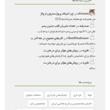
آخرین دیدگاه ها
delaram
در:
چرا شیاف پروژسترون از واژ
من همیشه تو معتقد میزاشتم,,😑😐
صدیقه
در:
تعداد ضربان قلب جنین پسر
مال من ۱۶۸بود و نینی پسره تو خابم دوبار دیدم ک پسره
HamMmahsaasi
در:
کارهای ممنوع در ماه آخر ب
سلام مگه مصرف ویتامین دی هرروز توصیه نمیشه؟درمقاله میگه
فایزه
در:
روش‌های مؤثر برای درمان ت
سلام برای تشخیص دقیق، چه آزمایش‌های هورمونی و چه سونوگر
فایزه
در:
روش‌های مؤثر برای درمان ت
سلام
برچسب ها
اوما
بارداری
اپلیکیشن بارداری
سلامت بانوان
انجمن متخصصین زنان و مامایی ایران
متخصص زنان