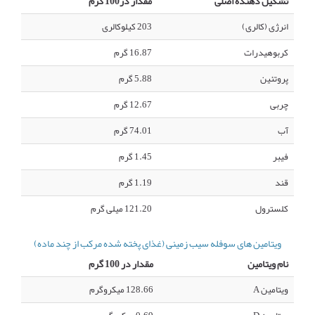
تشکیل دهنده اصلی
مقدار در100 گرم
انرژی (کالری)
203 کیلوکالری
کربوهیدرات
16.87 گرم
پروتئین
5.88 گرم
چربی
12.67 گرم
آب
74.01 گرم
فیبر
1.45 گرم
قند
1.19 گرم
کلسترول
121.20 میلی گرم
ویتامین های سوفله سیب زمینی (غذای پخته شده مرکب از چند ماده)
نام ویتامین
مقدار در 100 گرم
ویتامین A
128.66 میکروگرم