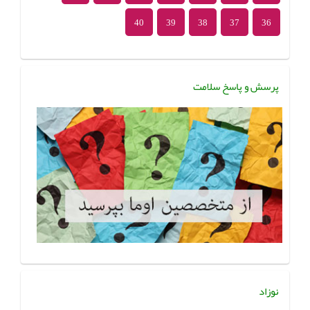
40
39
38
37
36
پرسش و پاسخ سلامت
نوزاد