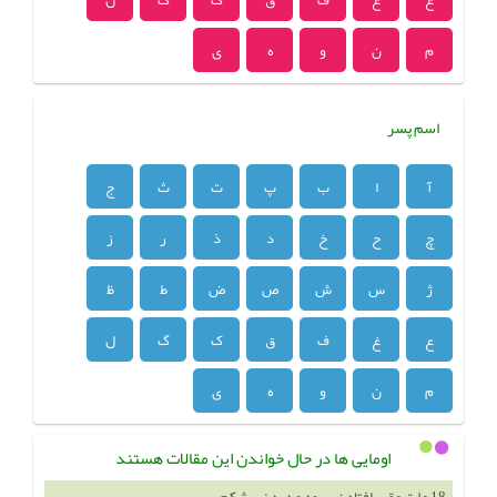
م
ن
و
ه
ی
اسم پسر
آ
ا
ب
پ
ت
ث
ج
چ
ح
خ
د
ذ
ر
ز
ژ
س
ش
ص
ض
ط
ظ
ع
غ
ف
ق
ک
گ
ل
م
ن
و
ه
ی
اومایی ها در حال خواندن این مقالات هستند
18 علت عقب افتادن پریود و درد زیر شکم