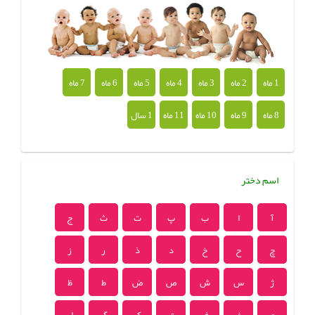
1 ماه
2 ماه
3 ماه
4 ماه
5 ماه
6 ماه
7 ماه
8 ماه
9 ماه
10 ماه
11 ماه
1 سال
اسم دختر
آ
ا
ب
پ
ت
ث
ج
چ
ح
خ
د
ذ
ر
ز
ژ
س
ش
ص
ض
ط
ظ
ع
غ
ف
ق
ک
گ
ل