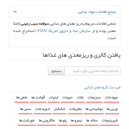
منابع اطلاعات مواد غذایی
تمامی اطلاعات مربوط به ریز مغذی های غذایی
سوفله سیب زمینی
کاملا
معتبر بوده و از
سازمان غذا و داروی امریکا (FDA)
استخراج شده
است.
یافتن کالری و ریزمغذی های غذاها
جستجو
فهرست گروه های غذایی
میوه جات
سبزیجات
غلات
حبوبات
لبنیات
گوشت ها
ماهی ها
چربی ها
نوشیدنی ها
مغزیجات
خشکبار
ادویه جات
سس ها
شیرینیجات
سالاد ها
نیمرو ها
پلو ها
ماکارونی ها
خورشت ها