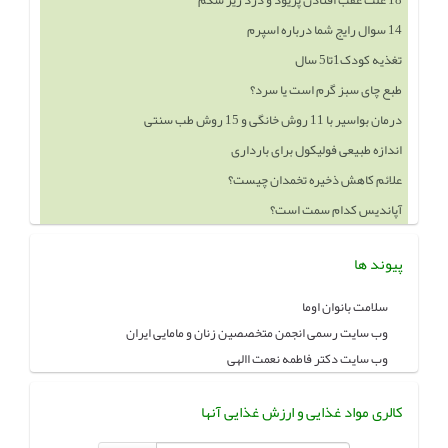
14 سوال رایج شما درباره اسپرم
تغذیه کودک1تا5 سال
طبع چای سبز گرم است یا سرد؟
درمان بواسیر با 11 روش خانگی و 15 روش طب سنتی
اندازه طبیعی فولیکول برای بارداری
علائم کاهش ذخیره تخمدان چیست؟
آپاندیس کدام سمت است؟
پیوند ها
سلامت بانوان اوما
وب سایت رسمی انجمن متخصصین زنان و مامایی ایران
وب سایت دکتر فاطمه نعمت االهی
کالری مواد غذایی و ارزش غذایی آنها