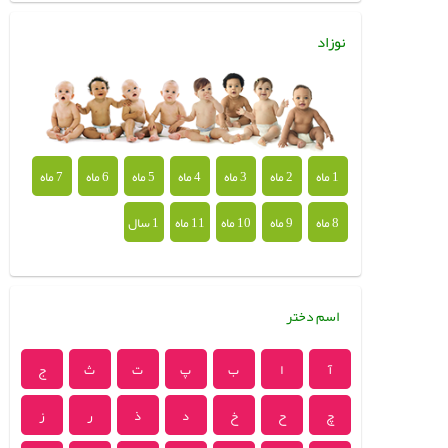
نوزاد
1 ماه
2 ماه
3 ماه
4 ماه
5 ماه
6 ماه
7 ماه
8 ماه
9 ماه
10 ماه
11 ماه
1 سال
اسم دختر
آ
ا
ب
پ
ت
ث
ج
چ
ح
خ
د
ذ
ر
ز