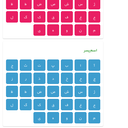
ژ
س
ش
ص
ض
ط
ظ
ع
غ
ف
ق
ک
گ
ل
م
ن
و
ه
ی
اسم پسر
آ
ا
ب
پ
ت
ث
ج
چ
ح
خ
د
ذ
ر
ز
ژ
س
ش
ص
ض
ط
ظ
ع
غ
ف
ق
ک
گ
ل
م
ن
و
ه
ی