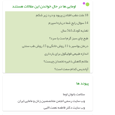
اومایی ها در حال خواندن این مقالات هستند
18 علت عقب افتادن پریود و درد زیر شکم
14 سوال رایج شما درباره اسپرم
تغذیه کودک1تا5 سال
طبع چای سبز گرم است یا سرد؟
درمان بواسیر با 11 روش خانگی و 15 روش طب سنتی
اندازه طبیعی فولیکول برای بارداری
علائم کاهش ذخیره تخمدان چیست؟
آپاندیس کدام سمت است؟
پیوند ها
سلامت بانوان اوما
وب سایت رسمی انجمن متخصصین زنان و مامایی ایران
وب سایت دکتر فاطمه نعمت االهی