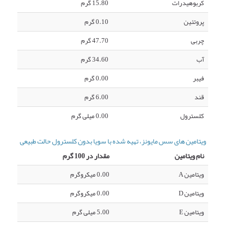
کربوهیدرات
15.80 گرم
پروتئین
0.10 گرم
چربی
47.70 گرم
آب
34.60 گرم
فیبر
0.00 گرم
قند
6.00 گرم
کلسترول
0.00 میلی گرم
ویتامین های سس مایونز، تهیه شده با سویا بدون کلسترول حالت طبیعی
نام ویتامین
مقدار در 100 گرم
ویتامین A
0.00 میکروگرم
ویتامین D
0.00 میکروگرم
ویتامین E
5.00 میلی گرم