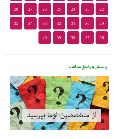
28
27
26
25
24
23
22
35
34
33
32
31
30
29
40
39
38
37
36
پرسش و پاسخ سلامت