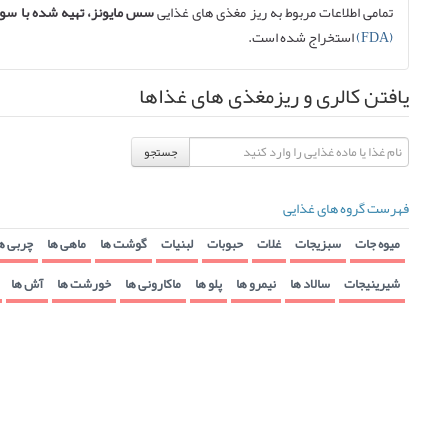
تمامی اطلاعات مربوط به ریز مغذی های غذایی
سس مایونز، تهیه شده با سوی
(FDA)
استخراج شده است.
یافتن کالری و ریزمغذی های غذاها
جستجو
فهرست گروه های غذایی
میوه جات
سبزیجات
غلات
حبوبات
لبنیات
گوشت ها
ماهی ها
چربی ه
شیرینیجات
سالاد ها
نیمرو ها
پلو ها
ماکارونی ها
خورشت ها
آش ها