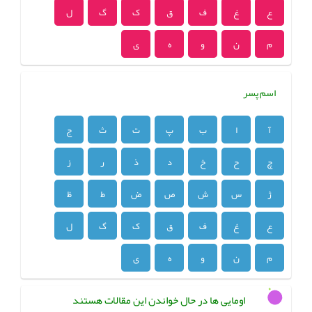
ع
غ
ف
ق
ک
گ
ل
م
ن
و
ه
ی
اسم پسر
آ
ا
ب
پ
ت
ث
ج
چ
ح
خ
د
ذ
ر
ز
ژ
س
ش
ص
ض
ط
ظ
ع
غ
ف
ق
ک
گ
ل
م
ن
و
ه
ی
اومایی ها در حال خواندن این مقالات هستند