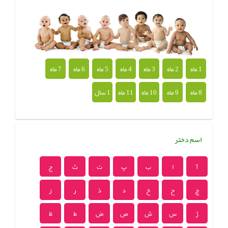
1 ماه
2 ماه
3 ماه
4 ماه
5 ماه
6 ماه
7 ماه
8 ماه
9 ماه
10 ماه
11 ماه
1 سال
اسم دختر
آ
ا
ب
پ
ت
ث
ج
چ
ح
خ
د
ذ
ر
ز
ژ
س
ش
ص
ض
ط
ظ