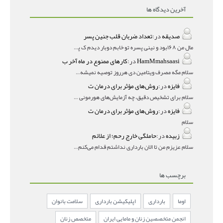
آخرین دیدگاه ها
صدیقه
در:
تعداد ضربان قلب جنین پسر
مال من ۱۶۸بود و نینی پسره تو خابم دوبار دیدم ک پسره
HamMmahsaasi
در:
کارهای ممنوع در ماه آخر ب
سلام مگه مصرف ویتامین دی هرروز توصیه نمیشه؟درمقاله میگه
فایزه
در:
روش‌های مؤثر برای درمان ت
سلام برای تشخیص دقیق، چه آزمایش‌های هورمونی و چه سونوگر
فایزه
در:
روش‌های مؤثر برای درمان ت
سلام
زبیده
در:
حاملگی خارج رحم؛ از علائم
سلام عزیزم من تا الان بارداری نداشتم قدام می‌کنم باردار
برچسب ها
اوما
بارداری
اپلیکیشن بارداری
سلامت بانوان
انجمن متخصصین زنان و مامایی ایران
متخصص زنان