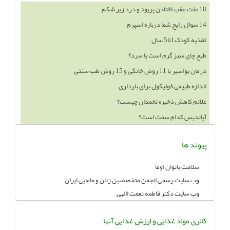
18 علت عقب افتادن پریود و درد زیر شکم
14 سوال رایج شما درباره اسپرم
تغذیه کودک1تا5 سال
طبع چای سبز گرم است یا سرد؟
درمان بواسیر با 11 روش خانگی و 15 روش طب سنتی
اندازه طبیعی فولیکول برای بارداری
علائم کاهش ذخیره تخمدان چیست؟
آپاندیس کدام سمت است؟
پیوند ها
سلامت بانوان اوما
وب سایت رسمی انجمن متخصصین زنان و مامایی ایران
وب سایت دکتر فاطمه نعمت االهی
کالری مواد غذایی و ارزش غذایی آنها