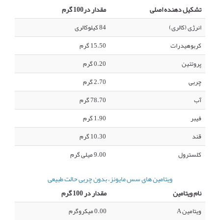
تشکیل دهنده اصلی
مقدار در100 گرم
انرژی (کالری)
84 کیلوکالری
کربوهیدرات
15.50 گرم
پروتئین
0.20 گرم
چربی
2.70 گرم
آب
78.70 گرم
فیبر
1.90 گرم
قند
10.30 گرم
کلسترول
9.00 میلی گرم
ویتامین های سس مایونز، بدون چربی حالت طبیعی
نام ویتامین
مقدار در 100 گرم
ویتامین A
0.00 میکروگرم