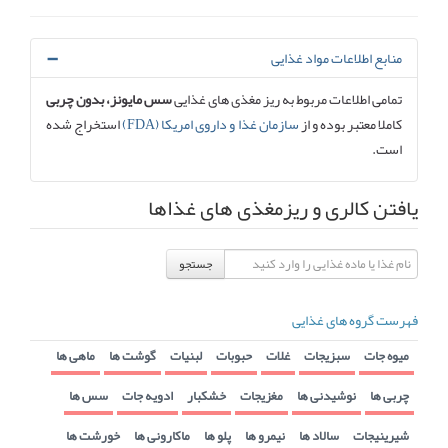
منابع اطلاعات مواد غذایی
تمامی اطلاعات مربوط به ریز مغذی های غذایی
سس مایونز، بدون چربی
کاملا معتبر بوده و از
سازمان غذا و داروی امریکا (FDA)
استخراج شده
است.
یافتن کالری و ریزمغذی های غذاها
جستجو
فهرست گروه های غذایی
میوه جات
سبزیجات
غلات
حبوبات
لبنیات
گوشت ها
ماهی ها
چربی ها
نوشیدنی ها
مغزیجات
خشکبار
ادویه جات
سس ها
شیرینیجات
سالاد ها
نیمرو ها
پلو ها
ماکارونی ها
خورشت ها