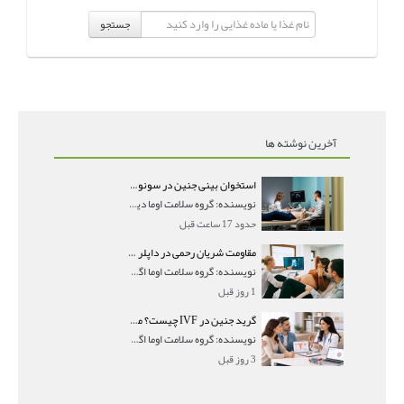
جستجو
آخرین نوشته ها
استخوان بینی جنین در سونوگرافی؛ دیده نشدن یا دیر تشکیل شدن آن چه معنایی دارد؟
نویسنده: گروه سلامت اوما دیده نشدن استخوان بینی جن
حدود 17 ساعت قبل
مقاومت شریان رحمی در داپلر بارداری؛ PI و RI نرمال و تأثیر آن بر جنین
نویسنده: گروه سلامت اوما اگر در جواب سونوگرافی داپ
1 روز قبل
گرید جنین در IVF چیست؟ معنی AA، AB و BB و شانس موفقیت هر گرید
نویسنده: گروه سلامت اوما اگر در گزارش IVF با عباراتی
3 روز قبل