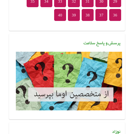
35
34
33
32
31
30
29
40
39
38
37
36
پرسش و پاسخ سلامت
نوزاد