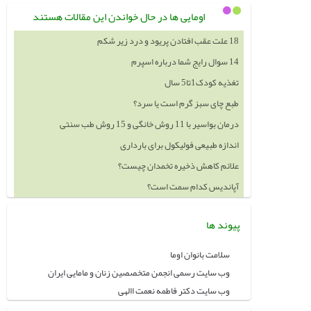
اومایی ها در حال خواندن این مقالات هستند
18 علت عقب افتادن پریود و درد زیر شکم
14 سوال رایج شما درباره اسپرم
تغذیه کودک1تا5 سال
طبع چای سبز گرم است یا سرد؟
درمان بواسیر با 11 روش خانگی و 15 روش طب سنتی
اندازه طبیعی فولیکول برای بارداری
علائم کاهش ذخیره تخمدان چیست؟
آپاندیس کدام سمت است؟
پیوند ها
سلامت بانوان اوما
وب سایت رسمی انجمن متخصصین زنان و مامایی ایران
وب سایت دکتر فاطمه نعمت االهی