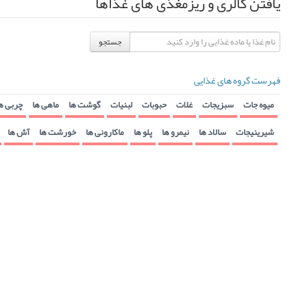
یافتن کالری و ریزمغذی های غذاها
جستجو
فهرست گروه های غذایی
میوه جات
سبزیجات
غلات
حبوبات
لبنیات
گوشت ها
ماهی ها
چربی ه
شیرینیجات
سالاد ها
نیمرو ها
پلو ها
ماکارونی ها
خورشت ها
آش ها