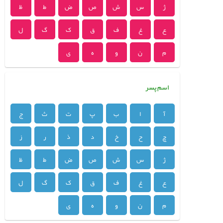
ژ
س
ش
ص
ض
ط
ظ
ع
غ
ف
ق
ک
گ
ل
م
ن
و
ه
ی
اسم پسر
آ
ا
ب
پ
ت
ث
ج
چ
ح
خ
د
ذ
ر
ز
ژ
س
ش
ص
ض
ط
ظ
ع
غ
ف
ق
ک
گ
ل
م
ن
و
ه
ی