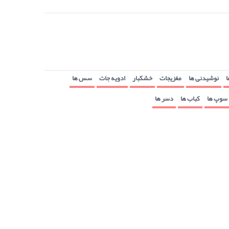
ا
نوشیدنی ها
مغزیجات
خشکبار
ادویه جات
سس ها
سوپ ها
کباب ها
دسر ها