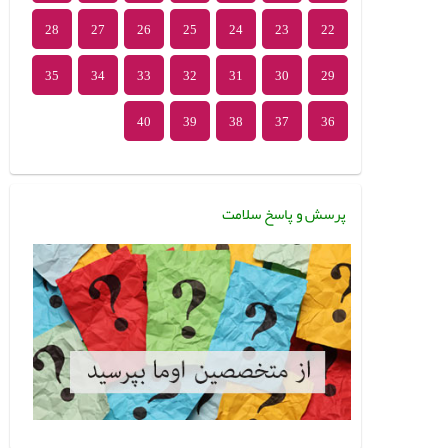
28
27
26
25
24
23
22
35
34
33
32
31
30
29
40
39
38
37
36
پرسش و پاسخ سلامت