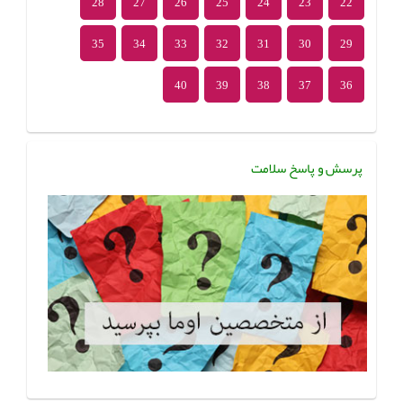
28
27
26
25
24
23
22
35
34
33
32
31
30
29
40
39
38
37
36
پرسش و پاسخ سلامت