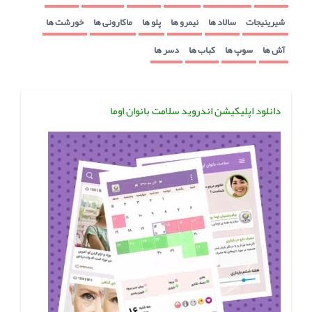
شیرینیجات
سالاد ها
نیمرو ها
پلو ها
ماکارونی ها
خورشت ها
آش ها
سوپ ها
کباب ها
دسر ها
دانلود اپلیکیشن اندروید سلامت بانوان اوما