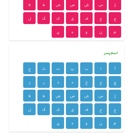
ژ
س
ش
ص
ض
ط
ظ
ع
غ
ف
ق
ک
گ
ل
م
ن
و
ه
ی
اسم پسر
آ
ا
ب
پ
ت
ث
ج
چ
ح
خ
د
ذ
ر
ز
ژ
س
ش
ص
ض
ط
ظ
ع
غ
ف
ق
ک
گ
ل
م
ن
و
ه
ی