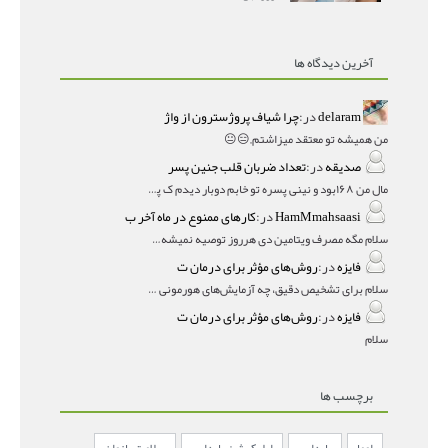
آخرین دیدگاه ها
delaram
در:
چرا شیاف پروژسترون از واژ
من همیشه تو معتقد میزاشتم,,😑😐
صدیقه
در:
تعداد ضربان قلب جنین پسر
مال من ۱۶۸بود و نینی پسره تو خابم دوبار دیدم ک پسره
HamMmahsaasi
در:
کارهای ممنوع در ماه آخر ب
سلام مگه مصرف ویتامین دی هرروز توصیه نمیشه؟درمقاله میگه
فایزه
در:
روش‌های مؤثر برای درمان ت
سلام برای تشخیص دقیق، چه آزمایش‌های هورمونی و چه سونوگر
فایزه
در:
روش‌های مؤثر برای درمان ت
سلام
برچسب ها