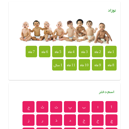
نوزاد
1 ماه
2 ماه
3 ماه
4 ماه
5 ماه
6 ماه
7 ماه
8 ماه
9 ماه
10 ماه
11 ماه
1 سال
اسم دختر
آ
ا
ب
پ
ت
ث
ج
چ
ح
خ
د
ذ
ر
ز