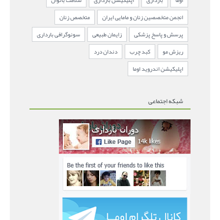
اوما
بارداری
اپلیکیشن بارداری
سلامت بانوان
انجمن متخصصین زنان و مامایی ایران
متخصص زنان
پرسش و پاسخ پزشکی
زایمان طبیعی
سونوگرافی بارداری
ریزش مو
کبد چرب
دندان درد
اپلیکیشن اندروید اوما
شبکه اجتماعی