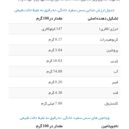
جدول ارزش غذایی سس سفید خانگی، نه رقیق نه غلیظ حالت طبیعی
تشکیل دهنده اصلی
مقدار در100 گرم
انرژی (کالری)
147 کیلوکالری
کربوهیدرات
9.17 گرم
پروتئین
3.84 گرم
چربی
10.63 گرم
آب
74.89 گرم
فیبر
0.20 گرم
قند
4.38 گرم
کلسترول
7.00 میلی گرم
ویتامین های سس سفید خانگی، نه رقیق نه غلیظ حالت طبیعی
نام ویتامین
مقدار در 100 گرم