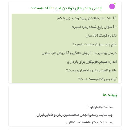
اومایی ها در حال خواندن این مقالات هستند
18 علت عقب افتادن پریود و درد زیر شکم
14 سوال رایج شما درباره اسپرم
تغذیه کودک1تا5 سال
طبع چای سبز گرم است یا سرد؟
درمان بواسیر با 11 روش خانگی و 15 روش طب سنتی
اندازه طبیعی فولیکول برای بارداری
علائم کاهش ذخیره تخمدان چیست؟
آپاندیس کدام سمت است؟
پیوند ها
سلامت بانوان اوما
وب سایت رسمی انجمن متخصصین زنان و مامایی ایران
وب سایت دکتر فاطمه نعمت االهی