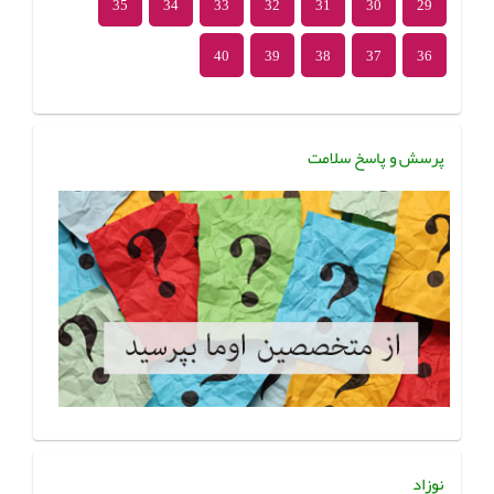
35
34
33
32
31
30
29
40
39
38
37
36
پرسش و پاسخ سلامت
نوزاد