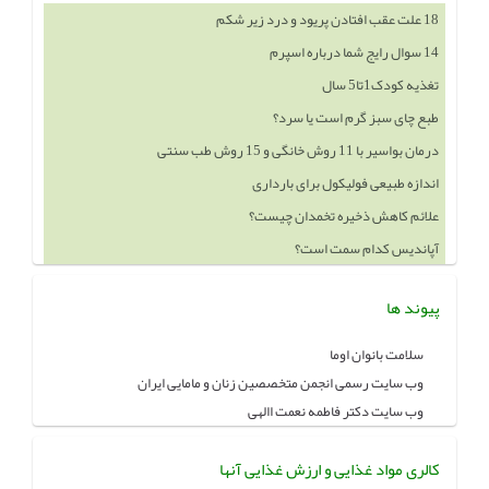
18 علت عقب افتادن پریود و درد زیر شکم
14 سوال رایج شما درباره اسپرم
تغذیه کودک1تا5 سال
طبع چای سبز گرم است یا سرد؟
درمان بواسیر با 11 روش خانگی و 15 روش طب سنتی
اندازه طبیعی فولیکول برای بارداری
علائم کاهش ذخیره تخمدان چیست؟
آپاندیس کدام سمت است؟
پیوند ها
سلامت بانوان اوما
وب سایت رسمی انجمن متخصصین زنان و مامایی ایران
وب سایت دکتر فاطمه نعمت االهی
کالری مواد غذایی و ارزش غذایی آنها