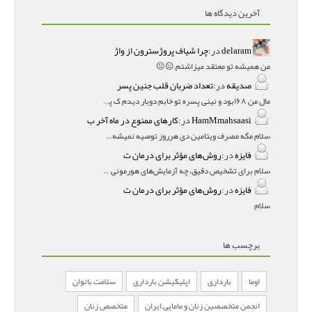
آخرین دیدگاه ها
delaram
در:
چرا شیاف پروژسترون از واژ
من همیشه تو معتقد میزاشتم,,😑😐
صدیقه
در:
تعداد ضربان قلب جنین پسر
مال من ۱۶۸بود و نینی پسره تو خابم دوبار دیدم ک پسره
HamMmahsaasi
در:
کارهای ممنوع در ماه آخر ب
سلام مگه مصرف ویتامین دی هرروز توصیه نمیشه؟درمقاله میگه
فایزه
در:
روش‌های مؤثر برای درمان ت
سلام برای تشخیص دقیق، چه آزمایش‌های هورمونی و چه سونوگر
فایزه
در:
روش‌های مؤثر برای درمان ت
سلام
برچسب ها
اوما
بارداری
اپلیکیشن بارداری
سلامت بانوان
انجمن متخصصین زنان و مامایی ایران
متخصص زنان