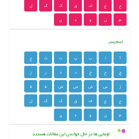
ع
غ
ف
ق
ک
گ
ل
م
ن
و
ه
ی
اسم پسر
آ
ا
ب
پ
ت
ث
ج
چ
ح
خ
د
ذ
ر
ز
ژ
س
ش
ص
ض
ط
ظ
ع
غ
ف
ق
ک
گ
ل
م
ن
و
ه
ی
اومایی ها در حال خواندن این مقالات هستند