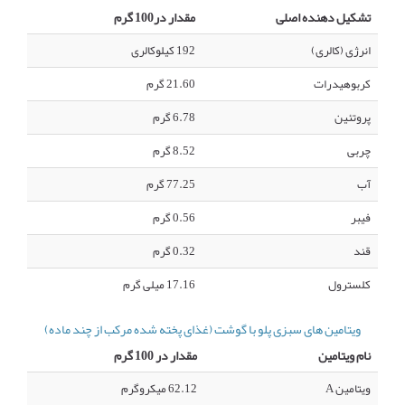
تشکیل دهنده اصلی
مقدار در100 گرم
انرژی (کالری)
192 کیلوکالری
کربوهیدرات
21.60 گرم
پروتئین
6.78 گرم
چربی
8.52 گرم
آب
77.25 گرم
فیبر
0.56 گرم
قند
0.32 گرم
کلسترول
17.16 میلی گرم
ویتامین های سبزی پلو با گوشت (غذای پخته شده مرکب از چند ماده)
نام ویتامین
مقدار در 100 گرم
ویتامین A
62.12 میکروگرم