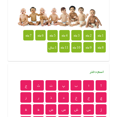
1 ماه
2 ماه
3 ماه
4 ماه
5 ماه
6 ماه
7 ماه
8 ماه
9 ماه
10 ماه
11 ماه
1 سال
اسم دختر
آ
ا
ب
پ
ت
ث
ج
چ
ح
خ
د
ذ
ر
ز
ژ
س
ش
ص
ض
ط
ظ