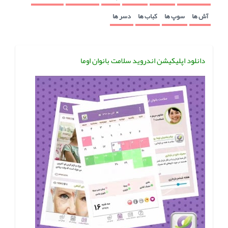
آش ها
سوپ ها
کباب ها
دسر ها
دانلود اپلیکیشن اندروید سلامت بانوان اوما