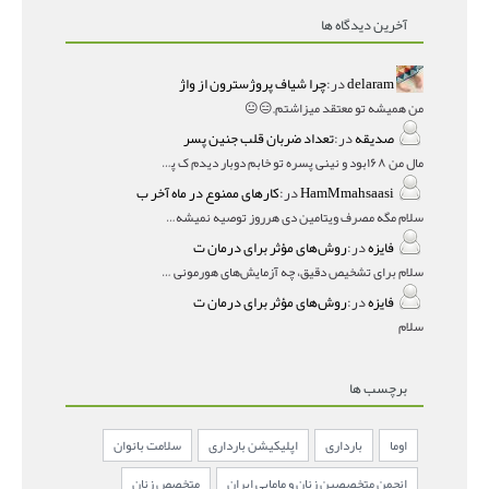
آخرین دیدگاه ها
delaram
در:
چرا شیاف پروژسترون از واژ
من همیشه تو معتقد میزاشتم,,😑😐
صدیقه
در:
تعداد ضربان قلب جنین پسر
مال من ۱۶۸بود و نینی پسره تو خابم دوبار دیدم ک پسره
HamMmahsaasi
در:
کارهای ممنوع در ماه آخر ب
سلام مگه مصرف ویتامین دی هرروز توصیه نمیشه؟درمقاله میگه
فایزه
در:
روش‌های مؤثر برای درمان ت
سلام برای تشخیص دقیق، چه آزمایش‌های هورمونی و چه سونوگر
فایزه
در:
روش‌های مؤثر برای درمان ت
سلام
برچسب ها
اوما
بارداری
اپلیکیشن بارداری
سلامت بانوان
انجمن متخصصین زنان و مامایی ایران
متخصص زنان