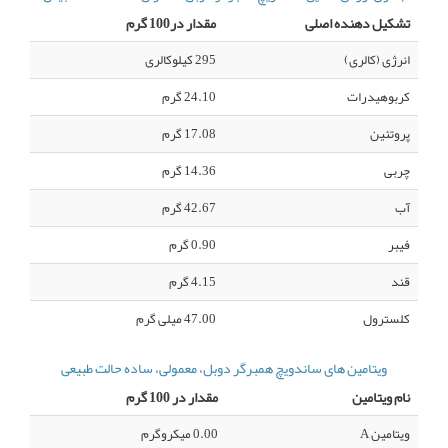
تشکیل دهنده اصلی
مقدار در100 گرم
انرژی (کالری)
295 کیلوکالری
کربوهیدرات
24.10 گرم
پروتئین
17.08 گرم
چربی
14.36 گرم
آب
42.67 گرم
فیبر
0.90 گرم
قند
4.15 گرم
کلسترول
47.00 میلی گرم
ویتامین های ساندویچ همبرگر دوبل، معمولی، ساده حالت طبیعی
نام ویتامین
مقدار در 100 گرم
ویتامین A
0.00 میکروگرم