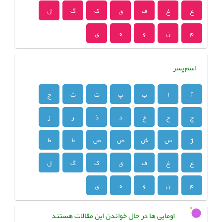
ع
غ
ف
ق
ک
گ
ل
م
ن
و
ه
ی
اسم پسر
آ
ا
ب
پ
ت
ث
ج
چ
ح
خ
د
ذ
ر
ز
ژ
س
ش
ص
ض
ط
ظ
ع
غ
ف
ق
ک
گ
ل
م
ن
و
ه
ی
اومایی ها در حال خواندن این مقالات هستند