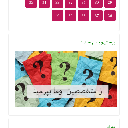
35
34
33
32
31
30
29
40
39
38
37
36
پرسش و پاسخ سلامت
نوزاد