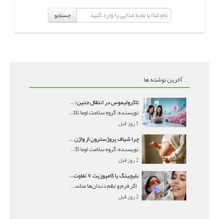
جستجو
آخرین نوشته ها
تاکرولیموس در انتقال جنین؛ آیا شانس لانه‌گزینی را افزایش می‌دهد؟
نویسنده: گروه سلامت اوما تاکرولیموس در انتقال جنین
1 روز قبل
چرا شیاف پروژسترون از واژن بیرون می‌ریزد؟ میزان جذب و زمان صحیح مصرف
نویسنده: گروه سلامت اوما اگر بعد از گذاشتن شیاف پر
2 روز قبل
بلیچینگ یا کامپوزیت ۷ تفاوت مهم برای انتخاب درست
اگر فرم و نظم دندان‌ها مناسب است و مشکل
2 روز قبل