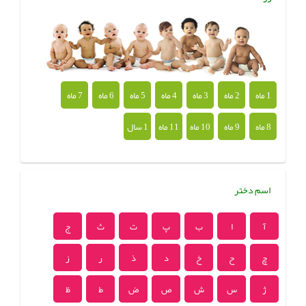
1 ماه
2 ماه
3 ماه
4 ماه
5 ماه
6 ماه
7 ماه
8 ماه
9 ماه
10 ماه
11 ماه
1 سال
اسم دختر
آ
ا
ب
پ
ت
ث
ج
چ
ح
خ
د
ذ
ر
ز
ژ
س
ش
ص
ض
ط
ظ