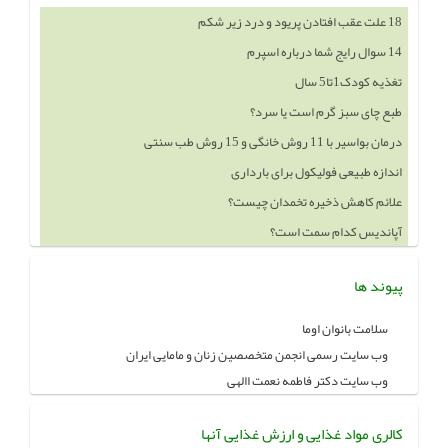
18 علت عقب افتادن پریود و درد زیر شکم
14 سوال رایج شما درباره اسپرم
تغذیه کودک1تا5 سال
طبع چای سبز گرم است یا سرد؟
درمان بواسیر با 11 روش خانگی و 15 روش طب سنتی
اندازه طبیعی فولیکول برای بارداری
علائم کاهش ذخیره تخمدان چیست؟
آپاندیس کدام سمت است؟
پیوند ها
سلامت بانوان اوما
وب سایت رسمی انجمن متخصصین زنان و مامایی ایران
وب سایت دکتر فاطمه نعمت االهی
کالری مواد غذایی و ارزش غذایی آنها