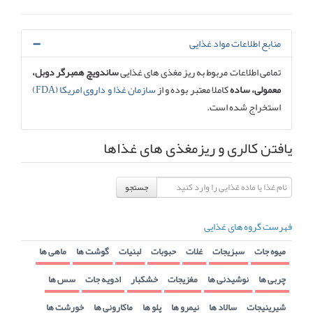
منابع اطلاعات مواد غذایی
تمامی اطلاعات مربوط به ریز مغذی های غذایی
ساندویچ همبرگر دوبل،
معمولی، ساده
کاملا معتبر بوده و از
سازمان غذا و داروی امریکا (FDA)
استخراج شده است.
یافتن کالری و ریزمغذی های غذاها
جستجو
فهرست گروه های غذایی
میوه جات
سبزیجات
غلات
حبوبات
لبنیات
گوشت ها
ماهی ها
چربی ها
نوشیدنی ها
مغزیجات
خشکبار
ادویه جات
سس ها
شیرینیجات
سالاد ها
نیمرو ها
پلو ها
ماکارونی ها
خورشت ها