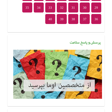
35
34
33
32
31
30
29
40
39
38
37
36
پرسش و پاسخ سلامت