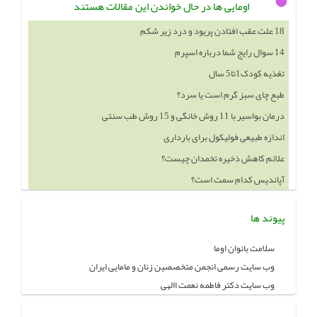
اومایی ها در حال خواندن این مقالات هستند
18 علت عقب افتادن پریود و درد زیر شکم
14 سوال رایج شما درباره اسپرم
تغذیه کودک1تا5 سال
طبع چای سبز گرم است یا سرد؟
درمان بواسیر با 11 روش خانگی و 15 روش طب سنتی
اندازه طبیعی فولیکول برای بارداری
علائم کاهش ذخیره تخمدان چیست؟
آپاندیس کدام سمت است؟
پیوند ها
سلامت بانوان اوما
وب سایت رسمی انجمن متخصصین زنان و مامایی ایران
وب سایت دکتر فاطمه نعمت االهی