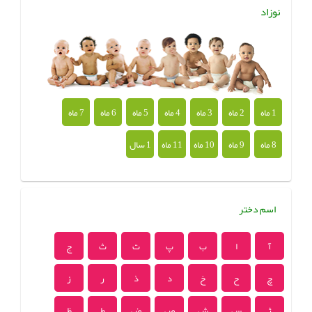
نوزاد
1 ماه
2 ماه
3 ماه
4 ماه
5 ماه
6 ماه
7 ماه
8 ماه
9 ماه
10 ماه
11 ماه
1 سال
اسم دختر
آ
ا
ب
پ
ت
ث
ج
چ
ح
خ
د
ذ
ر
ز
ژ
س
ش
ص
ض
ط
ظ