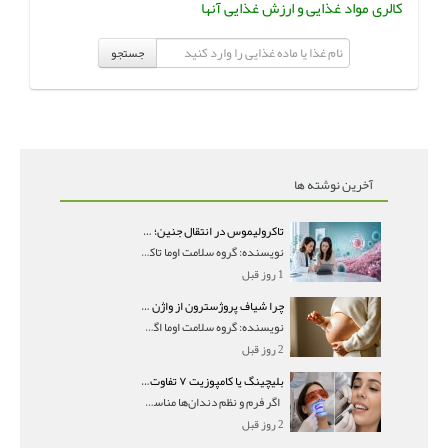
کالری مواد غذایی و ارزش غذایی آنها
جستجو
آخرین نوشته ها
تاکرولیموس در انتقال جنین؛ آیا شانس لانه‌گزینی را افزایش می‌دهد؟
نویسنده: گروه سلامت اوما تاکرولیموس در انتقال جنین
1 روز قبل
چرا شیاف پروژسترون از واژن بیرون می‌ریزد؟ میزان جذب و زمان صحیح مصرف
نویسنده: گروه سلامت اوما اگر بعد از گذاشتن شیاف پر
2 روز قبل
بلیچینگ یا کامپوزیت ۷ تفاوت مهم برای انتخاب درست
اگر فرم و نظم دندان‌ها مناسب است و مشکل
2 روز قبل