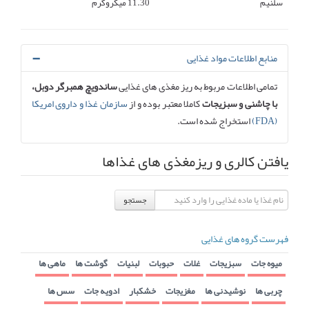
سلنیم
11.30 میکروگرم
منابع اطلاعات مواد غذایی
تمامی اطلاعات مربوط به ریز مغذی های غذایی
ساندویچ همبرگر دوبل،
با چاشنی و سبزیجات
کاملا معتبر بوده و از
سازمان غذا و داروی امریکا
(FDA)
استخراج شده است.
یافتن کالری و ریزمغذی های غذاها
جستجو
فهرست گروه های غذایی
میوه جات
سبزیجات
غلات
حبوبات
لبنیات
گوشت ها
ماهی ها
چربی ها
نوشیدنی ها
مغزیجات
خشکبار
ادویه جات
سس ها