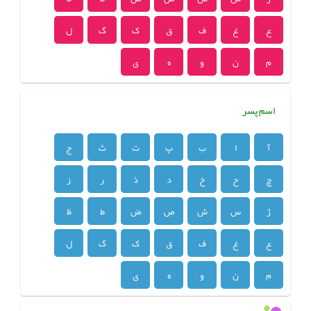
ع
غ
ف
ق
ک
گ
ل
م
ن
و
ه
ی
اسم پسر
آ
ا
ب
پ
ت
ث
ج
چ
ح
خ
د
ذ
ر
ز
ژ
س
ش
ص
ض
ط
ظ
ع
غ
ف
ق
ک
گ
ل
م
ن
و
ه
ی