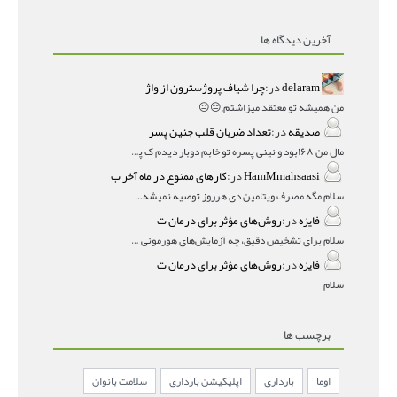
آخرین دیدگاه ها
delaram
در:
چرا شیاف پروژسترون از واژ
من همیشه تو معتقد میزاشتم,,😑😐
صدیقه
در:
تعداد ضربان قلب جنین پسر
مال من ۱۶۸بود و نینی پسره تو خابم دوبار دیدم ک پسره
HamMmahsaasi
در:
کارهای ممنوع در ماه آخر ب
سلام مگه مصرف ویتامین دی هرروز توصیه نمیشه؟درمقاله میگه
فایزه
در:
روش‌های مؤثر برای درمان ت
سلام برای تشخیص دقیق، چه آزمایش‌های هورمونی و چه سونوگر
فایزه
در:
روش‌های مؤثر برای درمان ت
سلام
برچسب ها
اوما
بارداری
اپلیکیشن بارداری
سلامت بانوان