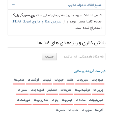
منابع اطلاعات مواد غذایی
تمامی اطلاعات مربوط به ریز مغذی های غذایی
ساندویچ همبرگر بزرگ
ساده
کاملا معتبر بوده و از
سازمان غذا و داروی امریکا (FDA)
استخراج شده است.
یافتن کالری و ریزمغذی های غذاها
جستجو
فهرست گروه های غذایی
میوه جات
سبزیجات
غلات
حبوبات
لبنیات
گوشت ها
ماهی ها
چربی ها
نوشیدنی ها
مغزیجات
خشکبار
ادویه جات
سس ها
شیرینیجات
سالاد ها
نیمرو ها
پلو ها
ماکارونی ها
خورشت ها
آش ها
سوپ ها
کباب ها
دسر ها