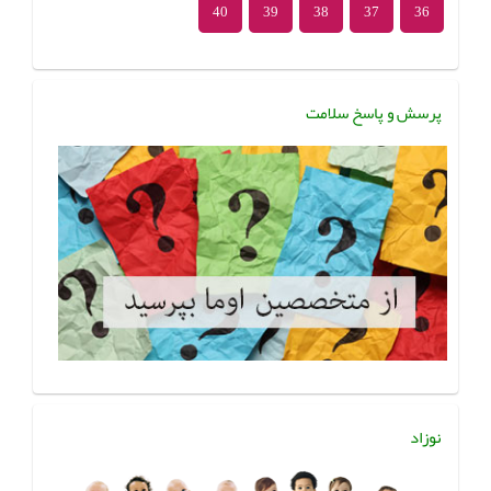
40
39
38
37
36
پرسش و پاسخ سلامت
نوزاد