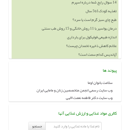
14 سوال رایج شما درباره اسپرم
تغذیه کودک1تا5 سال
طبع چای سبز گرم است یا سرد؟
درمان بواسیر با 11 روش خانگی و 15 روش طب سنتی
اندازه طبیعی فولیکول برای بارداری
علائم کاهش ذخیره تخمدان چیست؟
آپاندیس کدام سمت است؟
پیوند ها
سلامت بانوان اوما
وب سایت رسمی انجمن متخصصین زنان و مامایی ایران
وب سایت دکتر فاطمه نعمت االهی
کالری مواد غذایی و ارزش غذایی آنها
جستجو