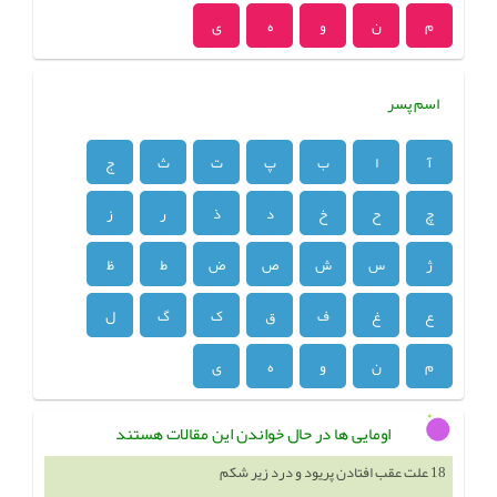
م
ن
و
ه
ی
اسم پسر
آ
ا
ب
پ
ت
ث
ج
چ
ح
خ
د
ذ
ر
ز
ژ
س
ش
ص
ض
ط
ظ
ع
غ
ف
ق
ک
گ
ل
م
ن
و
ه
ی
اومایی ها در حال خواندن این مقالات هستند
18 علت عقب افتادن پریود و درد زیر شکم