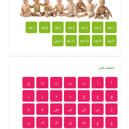
1 ماه
2 ماه
3 ماه
4 ماه
5 ماه
6 ماه
7 ماه
8 ماه
9 ماه
10 ماه
11 ماه
1 سال
اسم دختر
آ
ا
ب
پ
ت
ث
ج
چ
ح
خ
د
ذ
ر
ز
ژ
س
ش
ص
ض
ط
ظ
ع
غ
ف
ق
ک
گ
ل