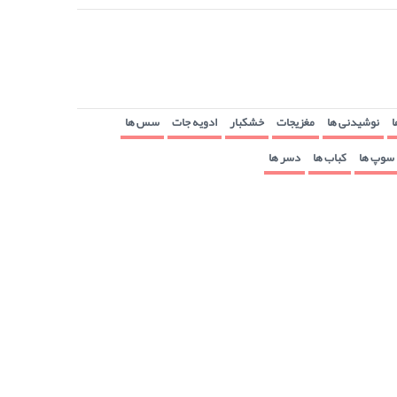
ا
نوشیدنی ها
مغزیجات
خشکبار
ادویه جات
سس ها
سوپ ها
کباب ها
دسر ها