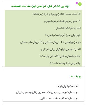
اومایی ها در حال خواندن این مقالات هستند
18 علت عقب افتادن پریود و درد زیر شکم
14 سوال رایج شما درباره اسپرم
تغذیه کودک1تا5 سال
طبع چای سبز گرم است یا سرد؟
درمان بواسیر با 11 روش خانگی و 15 روش طب سنتی
اندازه طبیعی فولیکول برای بارداری
علائم کاهش ذخیره تخمدان چیست؟
آپاندیس کدام سمت است؟
پیوند ها
سلامت بانوان اوما
وب سایت رسمی انجمن متخصصین زنان و مامایی ایران
وب سایت دکتر فاطمه نعمت االهی