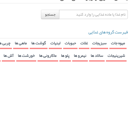
جستجو
فهرست گروه های غذایی
میوه جات
سبزیجات
غلات
حبوبات
لبنیات
گوشت ها
ماهی ها
چربی ه
شیرینیجات
سالاد ها
نیمرو ها
پلو ها
ماکارونی ها
خورشت ها
آش ها