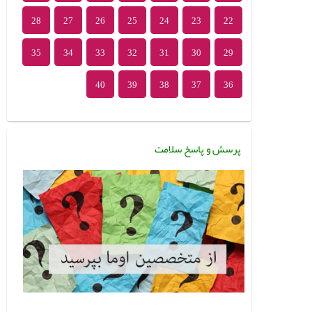
28
27
26
25
24
23
22
35
34
33
32
31
30
29
40
39
38
37
36
پرسش و پاسخ سلامت