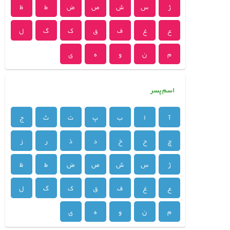
ژ
س
ش
ص
ض
ط
ظ
ع
غ
ف
ق
ک
گ
ل
م
ن
و
ه
ی
اسم پسر
آ
ا
ب
پ
ت
ث
ج
چ
ح
خ
د
ذ
ر
ز
ژ
س
ش
ص
ض
ط
ظ
ع
غ
ف
ق
ک
گ
ل
م
ن
و
ه
ی