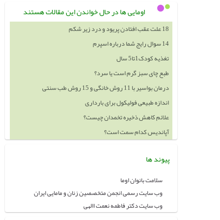
اومایی ها در حال خواندن این مقالات هستند
18 علت عقب افتادن پریود و درد زیر شکم
14 سوال رایج شما درباره اسپرم
تغذیه کودک1تا5 سال
طبع چای سبز گرم است یا سرد؟
درمان بواسیر با 11 روش خانگی و 15 روش طب سنتی
اندازه طبیعی فولیکول برای بارداری
علائم کاهش ذخیره تخمدان چیست؟
آپاندیس کدام سمت است؟
پیوند ها
سلامت بانوان اوما
وب سایت رسمی انجمن متخصصین زنان و مامایی ایران
وب سایت دکتر فاطمه نعمت االهی