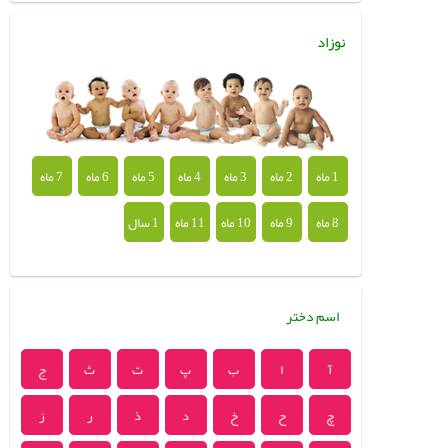
نوزاد
1 ماه
2 ماه
3 ماه
4 ماه
5 ماه
6 ماه
7 ماه
8 ماه
9 ماه
10 ماه
11 ماه
1 سال
اسم دختر
آ
ا
ب
پ
ت
ث
ج
چ
ح
خ
د
ذ
ر
ز