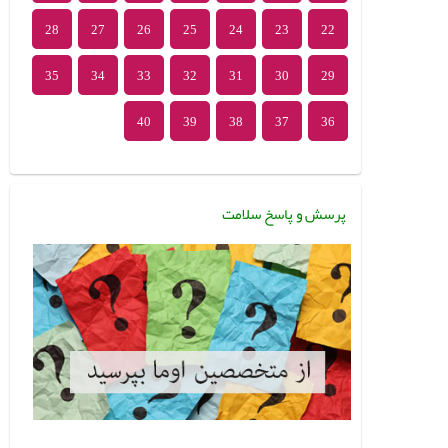
28
27
26
25
24
23
22
35
34
33
32
31
30
29
40
39
38
37
36
پرسش و پاسخ سلامت