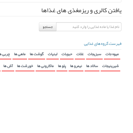
یافتن کالری و ریزمغذی های غذاها
جستجو
فهرست گروه های غذایی
میوه جات
سبزیجات
غلات
حبوبات
لبنیات
گوشت ها
ماهی ها
چربی ه
شیرینیجات
سالاد ها
نیمرو ها
پلو ها
ماکارونی ها
خورشت ها
آش ها