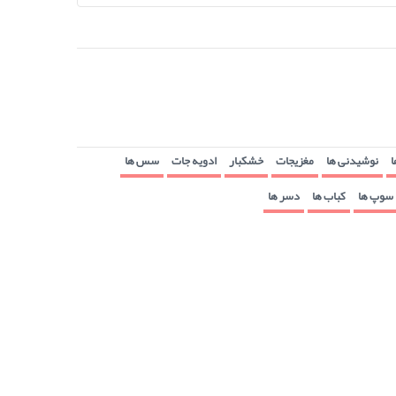
ا
نوشیدنی ها
مغزیجات
خشکبار
ادویه جات
سس ها
سوپ ها
کباب ها
دسر ها