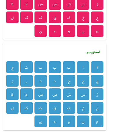
ژ
س
ش
ص
ض
ط
ظ
ع
غ
ف
ق
ک
گ
ل
م
ن
و
ه
ی
اسم پسر
آ
ا
ب
پ
ت
ث
ج
چ
ح
خ
د
ذ
ر
ز
ژ
س
ش
ص
ض
ط
ظ
ع
غ
ف
ق
ک
گ
ل
م
ن
و
ه
ی