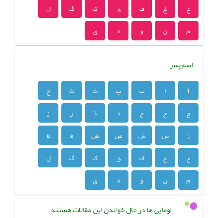
ع
غ
ف
ق
ک
گ
ل
م
ن
و
ه
ی
اسم پسر
آ
ا
ب
پ
ت
ث
ج
چ
ح
خ
د
ذ
ر
ز
ژ
س
ش
ص
ض
ط
ظ
ع
غ
ف
ق
ک
گ
ل
م
ن
و
ه
ی
اومایی ها در حال خواندن این مقالات هستند