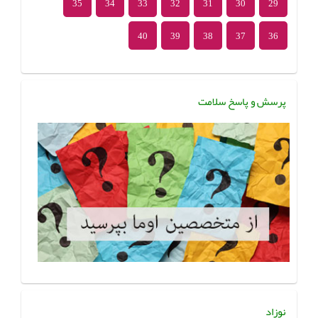
35
34
33
32
31
30
29
40
39
38
37
36
پرسش و پاسخ سلامت
نوزاد