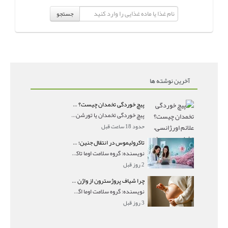
جستجو
آخرین نوشته ها
پیچ خوردگی تخمدان چیست؟ علائم اورژانسی، تشخیص و درمان تورشن تخمدان
پیچ خوردگی تخمدان یا تورشن تخمدان زمانی رخ می‌ده
حدود 18 ساعت قبل
تاکرولیموس در انتقال جنین؛ آیا شانس لانه‌گزینی را افزایش می‌دهد؟
نویسنده: گروه سلامت اوما تاکرولیموس در انتقال جنین
2 روز قبل
چرا شیاف پروژسترون از واژن بیرون می‌ریزد؟ میزان جذب و زمان صحیح مصرف
نویسنده: گروه سلامت اوما اگر بعد از گذاشتن شیاف پر
3 روز قبل