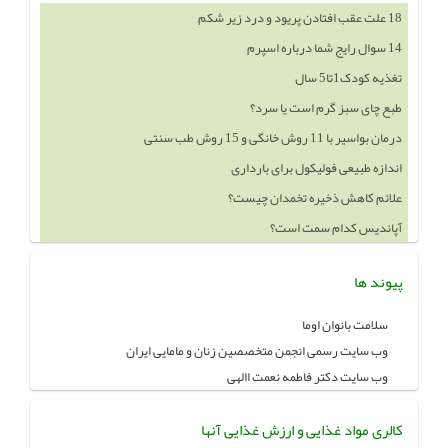
18 علت عقب افتادن پریود و درد زیر شکم
14 سوال رایج شما درباره اسپرم
تغذیه کودک1تا5 سال
طبع چای سبز گرم است یا سرد؟
درمان بواسیر با 11 روش خانگی و 15 روش طب سنتی
اندازه طبیعی فولیکول برای بارداری
علائم کاهش ذخیره تخمدان چیست؟
آپاندیس کدام سمت است؟
پیوند ها
سلامت بانوان اوما
وب سایت رسمی انجمن متخصصین زنان و مامایی ایران
وب سایت دکتر فاطمه نعمت االهی
کالری مواد غذایی و ارزش غذایی آنها