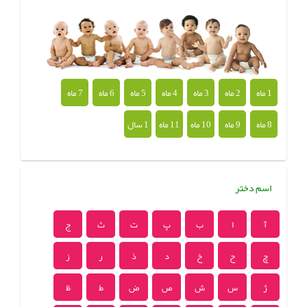
1 ماه
2 ماه
3 ماه
4 ماه
5 ماه
6 ماه
7 ماه
8 ماه
9 ماه
10 ماه
11 ماه
1 سال
اسم دختر
آ
ا
ب
پ
ت
ث
ج
چ
ح
خ
د
ذ
ر
ز
ژ
س
ش
ص
ض
ط
ظ