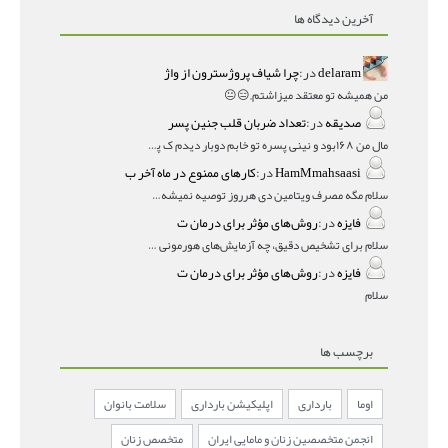
آخرین دیدگاه ها
delaram
در:
چرا شیاف پروژسترون از واژ
من همیشه تو معتقد میزاشتم,,😑😐
صدیقه
در:
تعداد ضربان قلب جنین پسر
مال من ۱۶۸بود و نینی پسره تو خابم دوبار دیدم ک پسره
HamMmahsaasi
در:
کارهای ممنوع در ماه آخر ب
سلام مگه مصرف ویتامین دی هرروز توصیه نمیشه؟درمقاله میگه
فایزه
در:
روش‌های مؤثر برای درمان ت
سلام برای تشخیص دقیق، چه آزمایش‌های هورمونی و چه سونوگر
فایزه
در:
روش‌های مؤثر برای درمان ت
سلام
برچسب ها
اوما
بارداری
اپلیکیشن بارداری
سلامت بانوان
انجمن متخصصین زنان و مامایی ایران
متخصص زنان