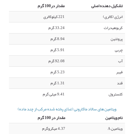
تشکیل دهنده اصلی
مقدار در100 گرم
انرژی (کالری)
221 کیلوکالری
کربوهیدرات
33.24 گرم
پروتئین
8.94 گرم
چربی
5.91 گرم
آب
92.08 گرم
فیبر
5.23 گرم
قند
1.31 گرم
کلسترول
9.41 میلی گرم
ویتامین های سالاد ماکارونی (غذای پخته شده مرکب از چند ماده)
نام ویتامین
مقدار در 100 گرم
ویتامین A
4.37 میکروگرم