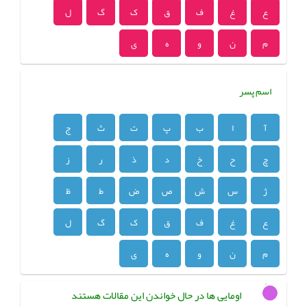
ع
غ
ف
ق
ک
گ
ل
م
ن
و
ه
ی
اسم پسر
آ
ا
ب
پ
ت
ث
ج
چ
ح
خ
د
ذ
ر
ز
ژ
س
ش
ص
ض
ط
ظ
ع
غ
ف
ق
ک
گ
ل
م
ن
و
ه
ی
اومایی ها در حال خواندن این مقالات هستند