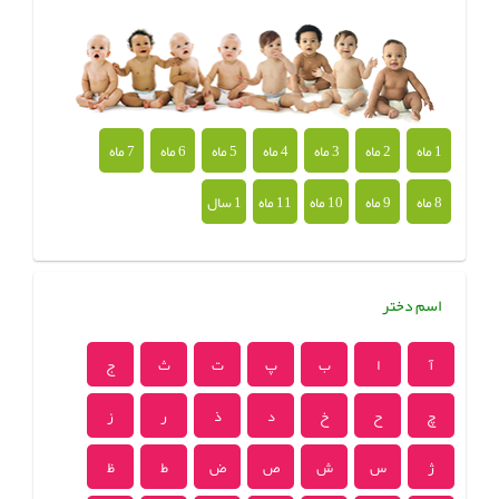
1 ماه
2 ماه
3 ماه
4 ماه
5 ماه
6 ماه
7 ماه
8 ماه
9 ماه
10 ماه
11 ماه
1 سال
اسم دختر
آ
ا
ب
پ
ت
ث
ج
چ
ح
خ
د
ذ
ر
ز
ژ
س
ش
ص
ض
ط
ظ