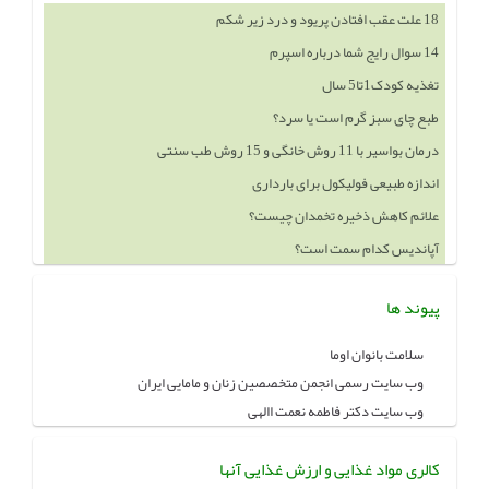
18 علت عقب افتادن پریود و درد زیر شکم
14 سوال رایج شما درباره اسپرم
تغذیه کودک1تا5 سال
طبع چای سبز گرم است یا سرد؟
درمان بواسیر با 11 روش خانگی و 15 روش طب سنتی
اندازه طبیعی فولیکول برای بارداری
علائم کاهش ذخیره تخمدان چیست؟
آپاندیس کدام سمت است؟
پیوند ها
سلامت بانوان اوما
وب سایت رسمی انجمن متخصصین زنان و مامایی ایران
وب سایت دکتر فاطمه نعمت االهی
کالری مواد غذایی و ارزش غذایی آنها