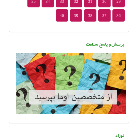
35
34
33
32
31
30
29
40
39
38
37
36
پرسش و پاسخ سلامت
نوزاد