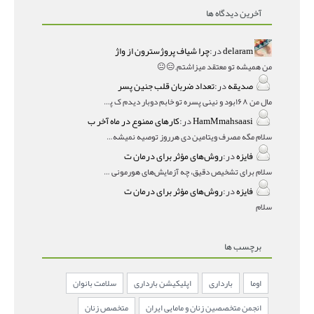
آخرین دیدگاه ها
delaram
در:
چرا شیاف پروژسترون از واژ
من همیشه تو معتقد میزاشتم,,😑😐
صدیقه
در:
تعداد ضربان قلب جنین پسر
مال من ۱۶۸بود و نینی پسره تو خابم دوبار دیدم ک پسره
HamMmahsaasi
در:
کارهای ممنوع در ماه آخر ب
سلام مگه مصرف ویتامین دی هرروز توصیه نمیشه؟درمقاله میگه
فایزه
در:
روش‌های مؤثر برای درمان ت
سلام برای تشخیص دقیق، چه آزمایش‌های هورمونی و چه سونوگر
فایزه
در:
روش‌های مؤثر برای درمان ت
سلام
برچسب ها
اوما
بارداری
اپلیکیشن بارداری
سلامت بانوان
انجمن متخصصین زنان و مامایی ایران
متخصص زنان