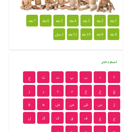
1 ماه
2 ماه
3 ماه
4 ماه
5 ماه
6 ماه
7 ماه
8 ماه
9 ماه
10 ماه
11 ماه
1 سال
اسم دختر
آ
ا
ب
پ
ت
ث
ج
چ
ح
خ
د
ذ
ر
ز
ژ
س
ش
ص
ض
ط
ظ
ع
غ
ف
ق
ک
گ
ل
م
ن
و
ه
ی