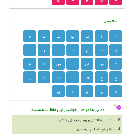
اسم پسر
آ
ا
ب
پ
ت
ث
ج
چ
ح
خ
د
ذ
ر
ز
ژ
س
ش
ص
ض
ط
ظ
ع
غ
ف
ق
ک
گ
ل
م
ن
و
ه
ی
اومایی ها در حال خواندن این مقالات هستند
18 علت عقب افتادن پریود و درد زیر شکم
14 سوال رایج شما درباره اسپرم