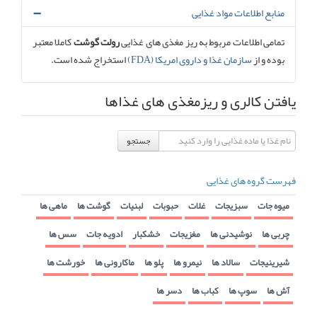
منابع اطلاعات مواد غذایی
تمامی اطلاعات مربوط به ریز مغذی های غذایی
رولت گوشت
کاملا معتبر
بوده و از
سازمان غذا و داروی امریکا (FDA)
استخراج شده است.
یافتن کالری و ریزمغذی های غذاها
جستجو
فهرست گروه های غذایی
میوه جات
سبزیجات
غلات
حبوبات
لبنیات
گوشت ها
ماهی ها
چربی ها
نوشیدنی ها
مغزیجات
خشکبار
ادویه جات
سس ها
شیرینیجات
سالاد ها
نیمرو ها
پلو ها
ماکارونی ها
خورشت ها
آش ها
سوپ ها
کباب ها
دسر ها