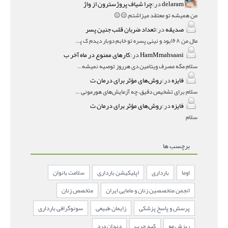
delaram
در:
چرا شیاف پروژسترون از واژ
من همیشه تو معتقد میزاشتم,,😑😐
صدیقه
در:
تعداد ضربان قلب جنین پسر
مال من ۱۶۸بود و نینی پسره تو خابم دوبار دیدم ک پسره
HamMmahsaasi
در:
کارهای ممنوع در ماه آخر ب
سلام مگه مصرف ویتامین دی هرروز توصیه نمیشه؟درمقاله میگه
فایزه
در:
روش‌های مؤثر برای درمان ت
سلام برای تشخیص دقیق، چه آزمایش‌های هورمونی و چه سونوگر
فایزه
در:
روش‌های مؤثر برای درمان ت
سلام
برچسب ها
اوما
بارداری
اپلیکیشن بارداری
سلامت بانوان
انجمن متخصصین زنان و مامایی ایران
متخصص زنان
پرسش و پاسخ پزشکی
زایمان طبیعی
سونوگرافی بارداری
ریزش مو
کبد چرب
دندان درد