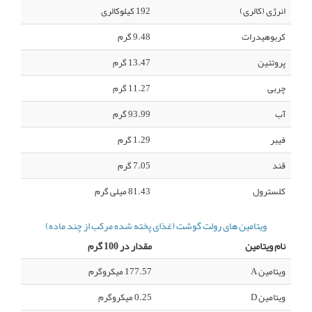
انرژی (کالری)
192 کیلوکالری
کربوهیدرات
9.48 گرم
پروتئین
13.47 گرم
چربی
11.27 گرم
آب
93.99 گرم
فیبر
1.29 گرم
قند
7.05 گرم
کلسترول
81.43 میلی گرم
ویتامین های رولت گوشت (غذای پخته شده مرکب از چند ماده)
نام ویتامین
مقدار در 100 گرم
ویتامین A
177.57 میکروگرم
ویتامین D
0.25 میکروگرم