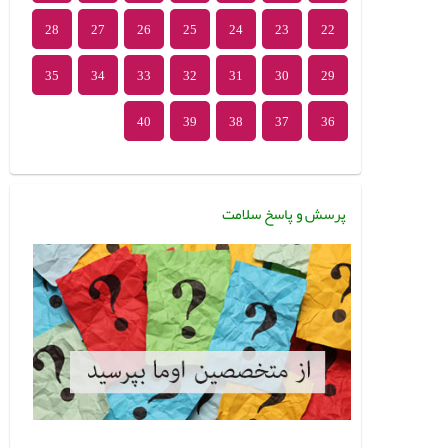
28
27
26
25
24
23
22
35
34
33
32
31
30
29
40
39
38
37
36
پرسش و پاسخ سلامت