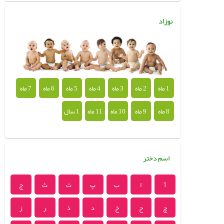
نوزاد
1 ماه
2 ماه
3 ماه
4 ماه
5 ماه
6 ماه
7 ماه
8 ماه
9 ماه
10 ماه
11 ماه
1 سال
اسم دختر
آ
ا
ب
پ
ت
ث
ج
چ
ح
خ
د
ذ
ر
ز