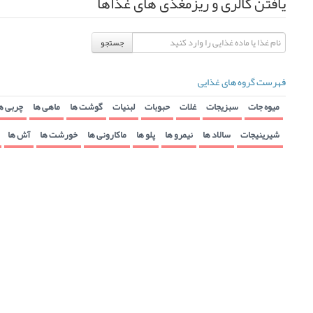
یافتن کالری و ریزمغذی های غذاها
جستجو
فهرست گروه های غذایی
میوه جات
سبزیجات
غلات
حبوبات
لبنیات
گوشت ها
ماهی ها
چربی ه
شیرینیجات
سالاد ها
نیمرو ها
پلو ها
ماکارونی ها
خورشت ها
آش ها