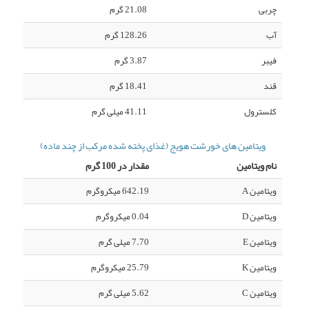
چربی
21.08 گرم
آب
128.26 گرم
فیبر
3.87 گرم
قند
18.41 گرم
کلسترول
41.11 میلی گرم
ویتامین های خورشت هویج (غذای پخته شده مرکب از چند ماده)
نام ویتامین
مقدار در 100 گرم
ویتامین A
642.19 میکروگرم
ویتامین D
0.04 میکروگرم
ویتامین E
7.70 میلی گرم
ویتامین K
25.79 میکروگرم
ویتامین C
5.62 میلی گرم