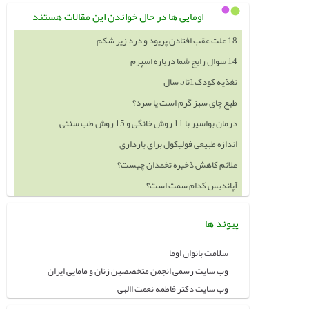
اومایی ها در حال خواندن این مقالات هستند
18 علت عقب افتادن پریود و درد زیر شکم
14 سوال رایج شما درباره اسپرم
تغذیه کودک1تا5 سال
طبع چای سبز گرم است یا سرد؟
درمان بواسیر با 11 روش خانگی و 15 روش طب سنتی
اندازه طبیعی فولیکول برای بارداری
علائم کاهش ذخیره تخمدان چیست؟
آپاندیس کدام سمت است؟
پیوند ها
سلامت بانوان اوما
وب سایت رسمی انجمن متخصصین زنان و مامایی ایران
وب سایت دکتر فاطمه نعمت االهی