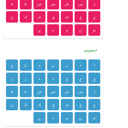
ژ
س
ش
ص
ض
ط
ظ
ع
غ
ف
ق
ک
گ
ل
م
ن
و
ه
ی
اسم پسر
آ
ا
ب
پ
ت
ث
ج
چ
ح
خ
د
ذ
ر
ز
ژ
س
ش
ص
ض
ط
ظ
ع
غ
ف
ق
ک
گ
ل
م
ن
و
ه
ی