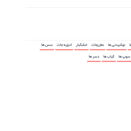
ا
نوشیدنی ها
مغزیجات
خشکبار
ادویه جات
سس ها
سوپ ها
کباب ها
دسر ها