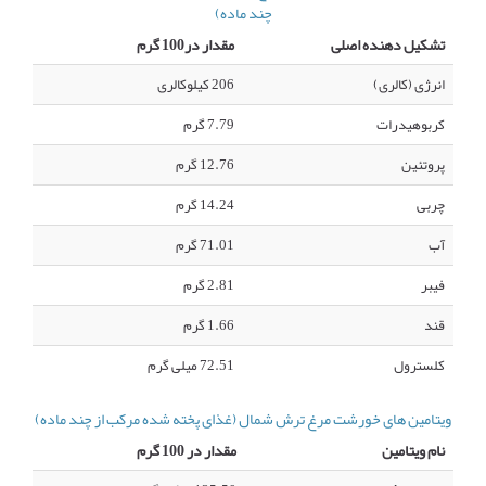
چند ماده)
تشکیل دهنده اصلی
مقدار در100 گرم
انرژی (کالری)
206 کیلوکالری
کربوهیدرات
7.79 گرم
پروتئین
12.76 گرم
چربی
14.24 گرم
آب
71.01 گرم
فیبر
2.81 گرم
قند
1.66 گرم
کلسترول
72.51 میلی گرم
ویتامین های خورشت مرغ ترش شمال (غذای پخته شده مرکب از چند ماده)
نام ویتامین
مقدار در 100 گرم