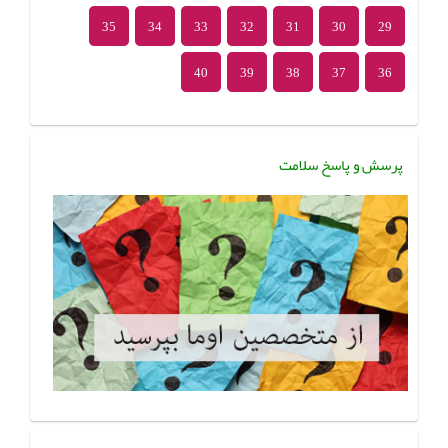
35
34
33
32
31
30
29
40
39
38
37
36
پرسش و پاسخ سلامت