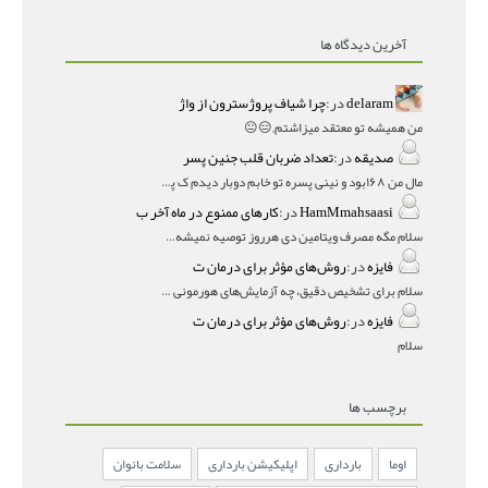
آخرین دیدگاه ها
delaram
در:
چرا شیاف پروژسترون از واژ
من همیشه تو معتقد میزاشتم,,😑😐
صدیقه
در:
تعداد ضربان قلب جنین پسر
مال من ۱۶۸بود و نینی پسره تو خابم دوبار دیدم ک پسره
HamMmahsaasi
در:
کارهای ممنوع در ماه آخر ب
سلام مگه مصرف ویتامین دی هرروز توصیه نمیشه؟درمقاله میگه
فایزه
در:
روش‌های مؤثر برای درمان ت
سلام برای تشخیص دقیق، چه آزمایش‌های هورمونی و چه سونوگر
فایزه
در:
روش‌های مؤثر برای درمان ت
سلام
برچسب ها
اوما
بارداری
اپلیکیشن بارداری
سلامت بانوان