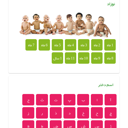
نوزاد
1 ماه
2 ماه
3 ماه
4 ماه
5 ماه
6 ماه
7 ماه
8 ماه
9 ماه
10 ماه
11 ماه
1 سال
اسم دختر
آ
ا
ب
پ
ت
ث
ج
چ
ح
خ
د
ذ
ر
ز
ژ
س
ش
ص
ض
ط
ظ