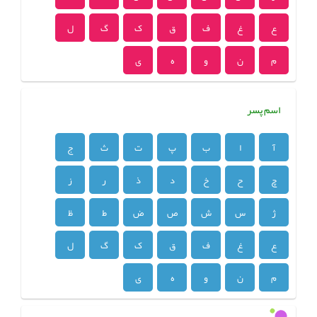
ع
غ
ف
ق
ک
گ
ل
م
ن
و
ه
ی
اسم پسر
آ
ا
ب
پ
ت
ث
ج
چ
ح
خ
د
ذ
ر
ز
ژ
س
ش
ص
ض
ط
ظ
ع
غ
ف
ق
ک
گ
ل
م
ن
و
ه
ی