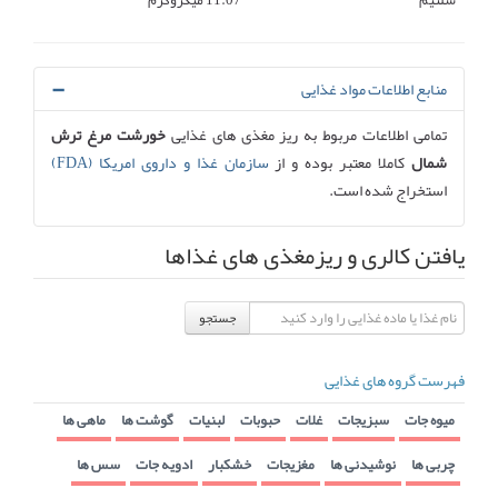
سلنیم
11.07 میکروگرم
منابع اطلاعات مواد غذایی
تمامی اطلاعات مربوط به ریز مغذی های غذایی
خورشت مرغ ترش
شمال
کاملا معتبر بوده و از
سازمان غذا و داروی امریکا (FDA)
استخراج شده است.
یافتن کالری و ریزمغذی های غذاها
جستجو
فهرست گروه های غذایی
میوه جات
سبزیجات
غلات
حبوبات
لبنیات
گوشت ها
ماهی ها
چربی ها
نوشیدنی ها
مغزیجات
خشکبار
ادویه جات
سس ها