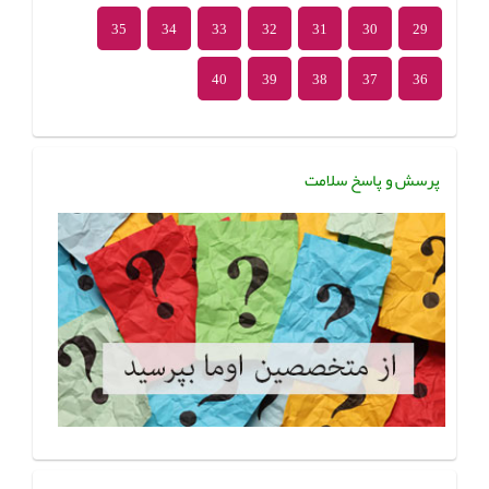
35
34
33
32
31
30
29
40
39
38
37
36
پرسش و پاسخ سلامت