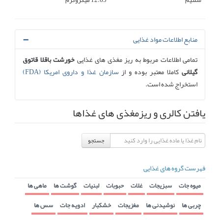
سلنیم
12.65 میکروگرم
منابع اطلاعات مواد غذایی
تمامی اطلاعات مربوط به ریز مغذی های غذایی
خورشت باقلا قاتوق
گیلانی
کاملا معتبر بوده و از
سازمان غذا و داروی امریکا (FDA)
استخراج شده است.
یافتن کالری و ریزمغذی های غذاها
جستجو
فهرست گروه های غذایی
میوه جات
سبزیجات
غلات
حبوبات
لبنیات
گوشت ها
ماهی ها
چربی ها
نوشیدنی ها
مغزیجات
خشکبار
ادویه جات
سس ها