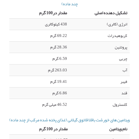
چند ماده)
تشکیل دهنده اصلی
مقدار در100 گرم
انرژی (کالری)
438 کیلوکالری
کربوهیدرات
69.22 گرم
پروتئین
28.36 گرم
چربی
6.59 گرم
آب
263.03 گرم
فیبر
19.41 گرم
قند
6.86 گرم
کلسترول
46.52 میلی گرم
ویتامین های خورشت باقلا قاتوق گیلانی (غذای پخته شده مرکب از چند ماده)
نام ویتامین
مقدار در 100 گرم