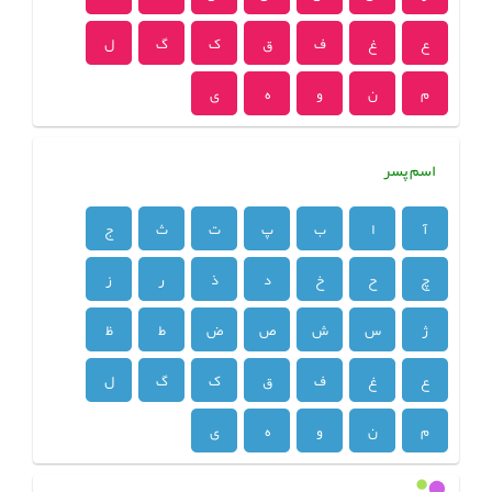
ع
غ
ف
ق
ک
گ
ل
م
ن
و
ه
ی
اسم پسر
آ
ا
ب
پ
ت
ث
ج
چ
ح
خ
د
ذ
ر
ز
ژ
س
ش
ص
ض
ط
ظ
ع
غ
ف
ق
ک
گ
ل
م
ن
و
ه
ی