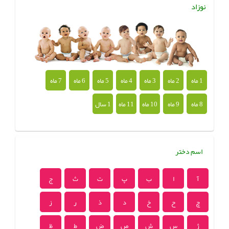
نوزاد
1 ماه
2 ماه
3 ماه
4 ماه
5 ماه
6 ماه
7 ماه
8 ماه
9 ماه
10 ماه
11 ماه
1 سال
اسم دختر
آ
ا
ب
پ
ت
ث
ج
چ
ح
خ
د
ذ
ر
ز
ژ
س
ش
ص
ض
ط
ظ