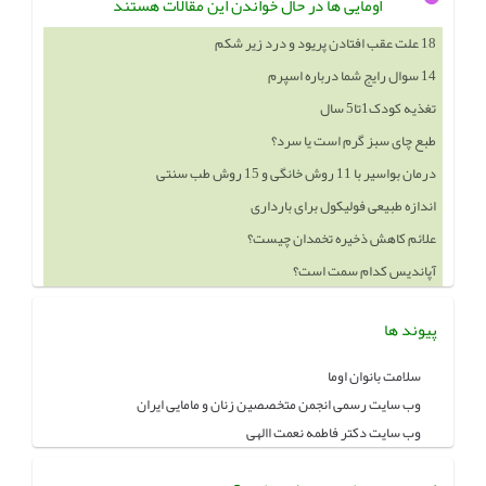
اومایی ها در حال خواندن این مقالات هستند
18 علت عقب افتادن پریود و درد زیر شکم
14 سوال رایج شما درباره اسپرم
تغذیه کودک1تا5 سال
طبع چای سبز گرم است یا سرد؟
درمان بواسیر با 11 روش خانگی و 15 روش طب سنتی
اندازه طبیعی فولیکول برای بارداری
علائم کاهش ذخیره تخمدان چیست؟
آپاندیس کدام سمت است؟
پیوند ها
سلامت بانوان اوما
وب سایت رسمی انجمن متخصصین زنان و مامایی ایران
وب سایت دکتر فاطمه نعمت االهی