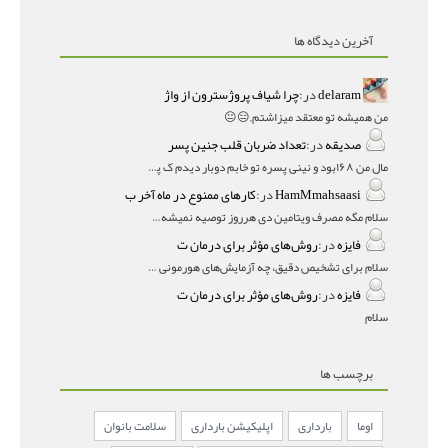
آخرین دیدگاه ها
delaram
در:
چرا شیاف پروژسترون از واژ
من همیشه تو معتقد میزاشتم,,😑😐
صدیقه
در:
تعداد ضربان قلب جنین پسر
مال من ۱۶۸بود و نینی پسره تو خابم دوبار دیدم ک پسره
HamMmahsaasi
در:
کارهای ممنوع در ماه آخر ب
سلام مگه مصرف ویتامین دی هرروز توصیه نمیشه؟درمقاله میگه
فایزه
در:
روش‌های مؤثر برای درمان ت
سلام برای تشخیص دقیق، چه آزمایش‌های هورمونی و چه سونوگر
فایزه
در:
روش‌های مؤثر برای درمان ت
سلام
برچسب ها
اوما
بارداری
اپلیکیشن بارداری
سلامت بانوان