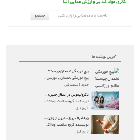
کالری مواد غذایی و ارزش غذایی آنها
جستجو
آخرین نوشته ها
پیچ خوردگی تخمدان چیست؟ علائم اورژانسی، تشخیص و درمان تورشن تخمدان
پیچ خوردگی تخمدان یا تورشن تخمدان زمانی رخ می‌ده
حدود 1 ساعت قبل
تاکرولیموس در انتقال جنین؛ آیا شانس لانه‌گزینی را افزایش می‌دهد؟
نویسنده: گروه سلامت اوما تاکرولیموس در انتقال جنین
1 روز قبل
چرا شیاف پروژسترون از واژن بیرون می‌ریزد؟ میزان جذب و زمان صحیح مصرف
نویسنده: گروه سلامت اوما اگر بعد از گذاشتن شیاف پر
2 روز قبل