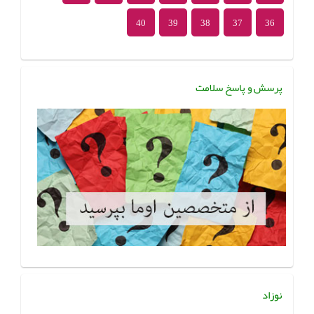
40
39
38
37
36
پرسش و پاسخ سلامت
نوزاد