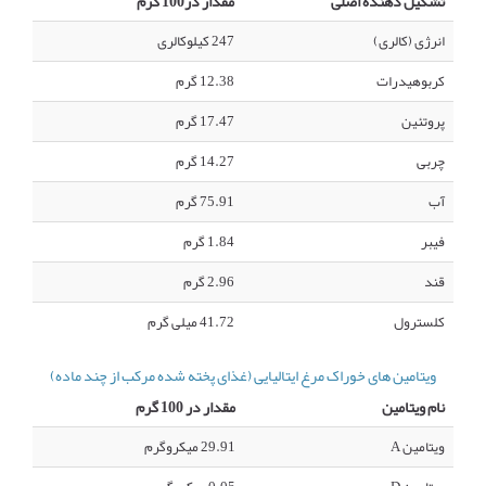
تشکیل دهنده اصلی
مقدار در100 گرم
انرژی (کالری)
247 کیلوکالری
کربوهیدرات
12.38 گرم
پروتئین
17.47 گرم
چربی
14.27 گرم
آب
75.91 گرم
فیبر
1.84 گرم
قند
2.96 گرم
کلسترول
41.72 میلی گرم
ویتامین های خوراک مرغ ایتالیایی (غذای پخته شده مرکب از چند ماده)
نام ویتامین
مقدار در 100 گرم
ویتامین A
29.91 میکروگرم