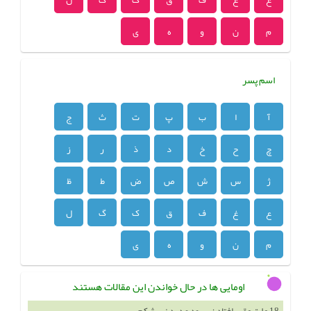
م
ن
و
ه
ی
اسم پسر
آ
ا
ب
پ
ت
ث
ج
چ
ح
خ
د
ذ
ر
ز
ژ
س
ش
ص
ض
ط
ظ
ع
غ
ف
ق
ک
گ
ل
م
ن
و
ه
ی
اومایی ها در حال خواندن این مقالات هستند
18 علت عقب افتادن پریود و درد زیر شکم