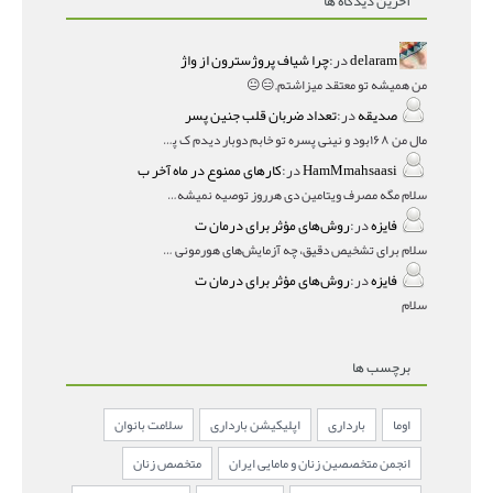
آخرین دیدگاه ها
delaram
در:
چرا شیاف پروژسترون از واژ
من همیشه تو معتقد میزاشتم,,😑😐
صدیقه
در:
تعداد ضربان قلب جنین پسر
مال من ۱۶۸بود و نینی پسره تو خابم دوبار دیدم ک پسره
HamMmahsaasi
در:
کارهای ممنوع در ماه آخر ب
سلام مگه مصرف ویتامین دی هرروز توصیه نمیشه؟درمقاله میگه
فایزه
در:
روش‌های مؤثر برای درمان ت
سلام برای تشخیص دقیق، چه آزمایش‌های هورمونی و چه سونوگر
فایزه
در:
روش‌های مؤثر برای درمان ت
سلام
برچسب ها
اوما
بارداری
اپلیکیشن بارداری
سلامت بانوان
انجمن متخصصین زنان و مامایی ایران
متخصص زنان