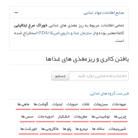
منابع اطلاعات مواد غذایی
تمامی اطلاعات مربوط به ریز مغذی های غذایی
خوراک مرغ ایتالیایی
کاملا معتبر بوده و از
سازمان غذا و داروی امریکا (FDA)
استخراج شده
است.
یافتن کالری و ریزمغذی های غذاها
جستجو
فهرست گروه های غذایی
میوه جات
سبزیجات
غلات
حبوبات
لبنیات
گوشت ها
ماهی ها
چربی ها
نوشیدنی ها
مغزیجات
خشکبار
ادویه جات
سس ها
شیرینیجات
سالاد ها
نیمرو ها
پلو ها
ماکارونی ها
خورشت ها