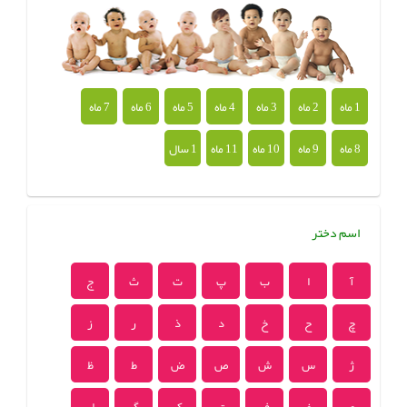
1 ماه
2 ماه
3 ماه
4 ماه
5 ماه
6 ماه
7 ماه
8 ماه
9 ماه
10 ماه
11 ماه
1 سال
اسم دختر
آ
ا
ب
پ
ت
ث
ج
چ
ح
خ
د
ذ
ر
ز
ژ
س
ش
ص
ض
ط
ظ
ع
غ
ف
ق
ک
گ
ل