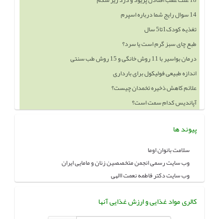
14 سوال رایج شما درباره اسپرم
تغذیه کودک1تا5 سال
طبع چای سبز گرم است یا سرد؟
درمان بواسیر با 11 روش خانگی و 15 روش طب سنتی
اندازه طبیعی فولیکول برای بارداری
علائم کاهش ذخیره تخمدان چیست؟
آپاندیس کدام سمت است؟
پیوند ها
سلامت بانوان اوما
وب سایت رسمی انجمن متخصصین زنان و مامایی ایران
وب سایت دکتر فاطمه نعمت االهی
کالری مواد غذایی و ارزش غذایی آنها