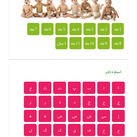
1 ماه
2 ماه
3 ماه
4 ماه
5 ماه
6 ماه
7 ماه
8 ماه
9 ماه
10 ماه
11 ماه
1 سال
اسم دختر
آ
ا
ب
پ
ت
ث
ج
چ
ح
خ
د
ذ
ر
ز
ژ
س
ش
ص
ض
ط
ظ
ع
غ
ف
ق
ک
گ
ل