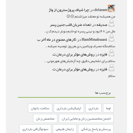
delaram
در:
چرا شیاف پروژسترون از واژ
من همیشه تو معتقد میزاشتم,,😑😐
صدیقه
در:
تعداد ضربان قلب جنین پسر
مال من ۱۶۸بود و نینی پسره تو خابم دوبار دیدم ک پسره
HamMmahsaasi
در:
کارهای ممنوع در ماه آخر ب
سلام مگه مصرف ویتامین دی هرروز توصیه نمیشه؟درمقاله میگه
فایزه
در:
روش‌های مؤثر برای درمان ت
سلام برای تشخیص دقیق، چه آزمایش‌های هورمونی و چه سونوگر
فایزه
در:
روش‌های مؤثر برای درمان ت
سلام
برچسب ها
اوما
بارداری
اپلیکیشن بارداری
سلامت بانوان
انجمن متخصصین زنان و مامایی ایران
متخصص زنان
پرسش و پاسخ پزشکی
زایمان طبیعی
سونوگرافی بارداری