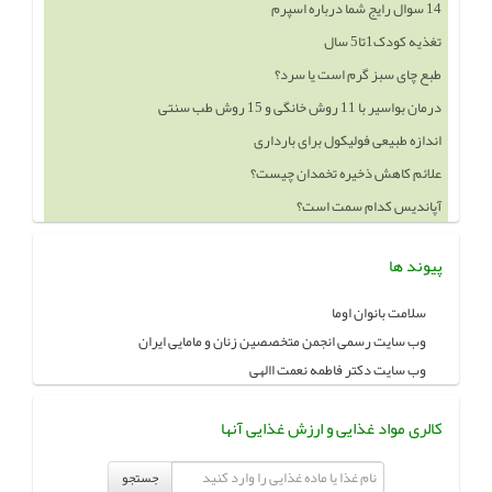
14 سوال رایج شما درباره اسپرم
تغذیه کودک1تا5 سال
طبع چای سبز گرم است یا سرد؟
درمان بواسیر با 11 روش خانگی و 15 روش طب سنتی
اندازه طبیعی فولیکول برای بارداری
علائم کاهش ذخیره تخمدان چیست؟
آپاندیس کدام سمت است؟
پیوند ها
سلامت بانوان اوما
وب سایت رسمی انجمن متخصصین زنان و مامایی ایران
وب سایت دکتر فاطمه نعمت االهی
کالری مواد غذایی و ارزش غذایی آنها
جستجو