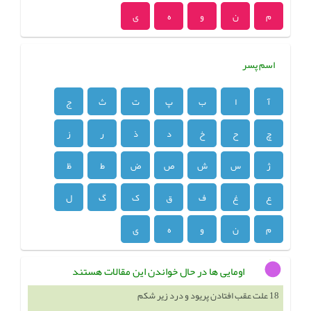
م
ن
و
ه
ی
اسم پسر
آ
ا
ب
پ
ت
ث
ج
چ
ح
خ
د
ذ
ر
ز
ژ
س
ش
ص
ض
ط
ظ
ع
غ
ف
ق
ک
گ
ل
م
ن
و
ه
ی
اومایی ها در حال خواندن این مقالات هستند
18 علت عقب افتادن پریود و درد زیر شکم