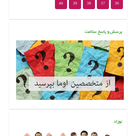
40
39
38
37
36
پرسش و پاسخ سلامت
نوزاد