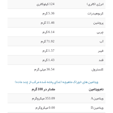
انرژی (کالری)
124 کیلوکالری
کربوهیدرات
5.36 گرم
پروتئین
11.46 گرم
چربی
6.14 گرم
آب
71.92 گرم
فیبر
1.57 گرم
قند
1.43 گرم
کلسترول
36.54 میلی گرم
ویتامین های خوراک ماهیچه (غذای پخته شده مرکب از چند ماده)
نام ویتامین
مقدار در 100 گرم
ویتامین A
353.09 میکروگرم
ویتامین D
0.00 میکروگرم