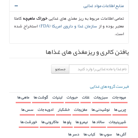
منابع اطلاعات مواد غذایی
تمامی اطلاعات مربوط به ریز مغذی های غذایی
خوراک ماهیچه
کاملا
معتبر بوده و از
سازمان غذا و داروی امریکا (FDA)
استخراج شده
است.
یافتن کالری و ریزمغذی های غذاها
جستجو
فهرست گروه های غذایی
میوه جات
سبزیجات
غلات
حبوبات
لبنیات
گوشت ها
ماهی ها
چربی ها
نوشیدنی ها
مغزیجات
خشکبار
ادویه جات
سس ها
شیرینیجات
سالاد ها
نیمرو ها
پلو ها
ماکارونی ها
خورشت ها
آش ها
سوپ ها
کباب ها
دسر ها