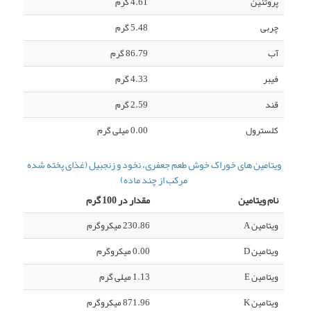
پروتئین
4.61 گرم
چربی
5.48 گرم
آب
86.79 گرم
فیبر
4.33 گرم
قند
2.59 گرم
کلسترول
0.00 میلی گرم
ویتامین های خوراک خوش طعم جعفری، نخود و زنجبیل (غذای پخته شده
مرکب از چند ماده)
نام ویتامین
مقدار در 100 گرم
ویتامین A
230.86 میکروگرم
ویتامین D
0.00 میکروگرم
ویتامین E
1.13 میلی گرم
ویتامین K
871.96 میکروگرم