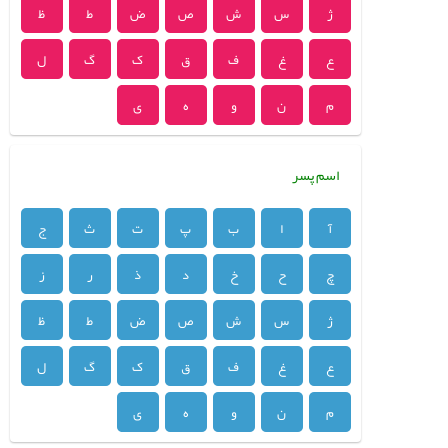
ژ
س
ش
ص
ض
ط
ظ
ع
غ
ف
ق
ک
گ
ل
م
ن
و
ه
ی
اسم پسر
آ
ا
ب
پ
ت
ث
ج
چ
ح
خ
د
ذ
ر
ز
ژ
س
ش
ص
ض
ط
ظ
ع
غ
ف
ق
ک
گ
ل
م
ن
و
ه
ی