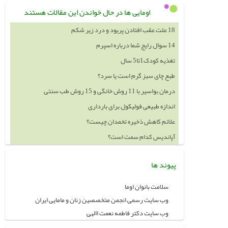
اومایی ها در حال خواندن این مقالات هستند
18 علت عقب افتادن پریود و درد زیر شکم
14 سوال رایج شما درباره اسپرم
تغذیه کودک1تا5 سال
طبع چای سبز گرم است یا سرد؟
درمان بواسیر با 11 روش خانگی و 15 روش طب سنتی
اندازه طبیعی فولیکول برای بارداری
علائم کاهش ذخیره تخمدان چیست؟
آپاندیس کدام سمت است؟
پیوند ها
سلامت بانوان اوما
وب سایت رسمی انجمن متخصصین زنان و مامایی ایران
وب سایت دکتر فاطمه نعمت االهی