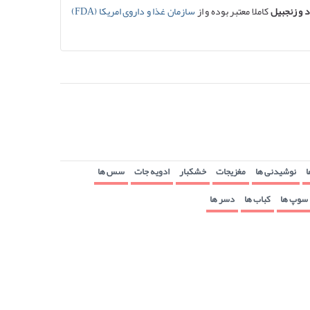
 و زنجبیل
کاملا معتبر بوده و از
سازمان غذا و داروی امریکا (FDA)
ا
نوشیدنی ها
مغزیجات
خشکبار
ادویه جات
سس ها
سوپ ها
کباب ها
دسر ها