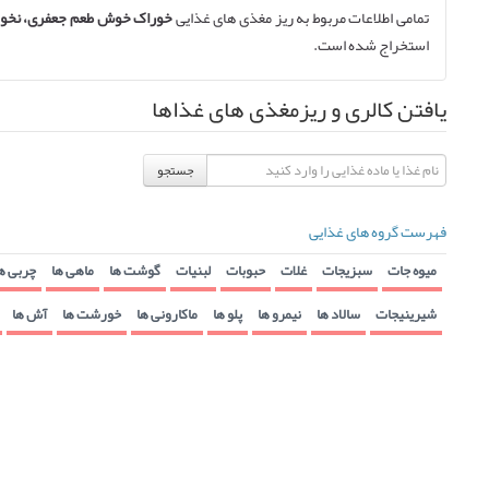
تمامی اطلاعات مربوط به ریز مغذی های غذایی
خوراک خوش طعم جعفری، نخود
استخراج شده است.
یافتن کالری و ریزمغذی های غذاها
جستجو
فهرست گروه های غذایی
میوه جات
سبزیجات
غلات
حبوبات
لبنیات
گوشت ها
ماهی ها
چربی ه
شیرینیجات
سالاد ها
نیمرو ها
پلو ها
ماکارونی ها
خورشت ها
آش ها