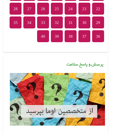
28
27
26
25
24
23
22
35
34
33
32
31
30
29
40
39
38
37
36
پرسش و پاسخ سلامت