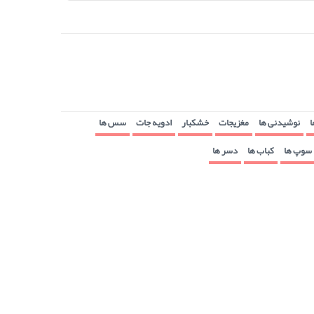
ا
نوشیدنی ها
مغزیجات
خشکبار
ادویه جات
سس ها
سوپ ها
کباب ها
دسر ها