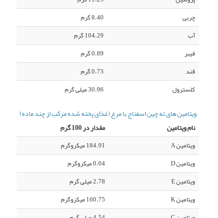
چربی
8.40 گرم
آب
104.29 گرم
فیبر
0.89 گرم
قند
0.73 گرم
کلسترول
30.96 میلی گرم
ویتامین های ته چین اسفناج با مرغ (غذای پخته شده مرکب از چند ماده)
نام ویتامین
مقدار در 100 گرم
ویتامین A
184.91 میکروگرم
ویتامین D
0.04 میکروگرم
ویتامین E
2.78 میلی گرم
ویتامین K
160.75 میکروگرم
ویتامین C
4.54 میلی گرم