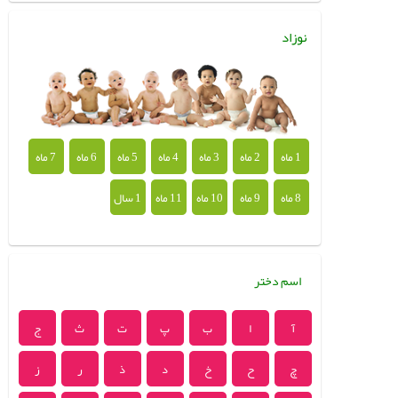
نوزاد
1 ماه
2 ماه
3 ماه
4 ماه
5 ماه
6 ماه
7 ماه
8 ماه
9 ماه
10 ماه
11 ماه
1 سال
اسم دختر
آ
ا
ب
پ
ت
ث
ج
چ
ح
خ
د
ذ
ر
ز