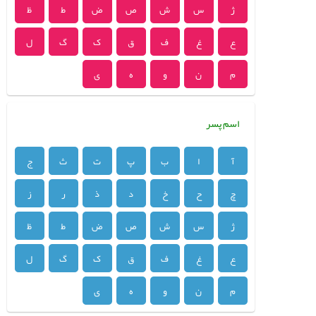
ژ
س
ش
ص
ض
ط
ظ
ع
غ
ف
ق
ک
گ
ل
م
ن
و
ه
ی
اسم پسر
آ
ا
ب
پ
ت
ث
ج
چ
ح
خ
د
ذ
ر
ز
ژ
س
ش
ص
ض
ط
ظ
ع
غ
ف
ق
ک
گ
ل
م
ن
و
ه
ی