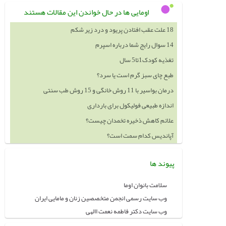
اومایی ها در حال خواندن این مقالات هستند
18 علت عقب افتادن پریود و درد زیر شکم
14 سوال رایج شما درباره اسپرم
تغذیه کودک1تا5 سال
طبع چای سبز گرم است یا سرد؟
درمان بواسیر با 11 روش خانگی و 15 روش طب سنتی
اندازه طبیعی فولیکول برای بارداری
علائم کاهش ذخیره تخمدان چیست؟
آپاندیس کدام سمت است؟
پیوند ها
سلامت بانوان اوما
وب سایت رسمی انجمن متخصصین زنان و مامایی ایران
وب سایت دکتر فاطمه نعمت االهی