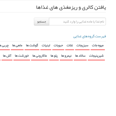
یافتن کالری و ریزمغذی های غذاها
جستجو
فهرست گروه های غذایی
میوه جات
سبزیجات
غلات
حبوبات
لبنیات
گوشت ها
ماهی ها
چربی ه
شیرینیجات
سالاد ها
نیمرو ها
پلو ها
ماکارونی ها
خورشت ها
آش ها