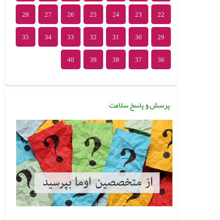
28
27
26
25
24
23
22
35
34
33
32
31
30
29
40
39
38
37
36
پرسش و پاسخ سلامت