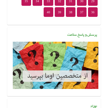
35
34
33
32
31
30
29
40
39
38
37
36
پرسش و پاسخ سلامت
نوزاد