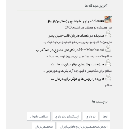
آخرین دیدگاه ها
delaram
در:
چرا شیاف پروژسترون از واژ
من همیشه تو معتقد میزاشتم,,😑😐
صدیقه
در:
تعداد ضربان قلب جنین پسر
مال من ۱۶۸بود و نینی پسره تو خابم دوبار دیدم ک پسره
HamMmahsaasi
در:
کارهای ممنوع در ماه آخر ب
سلام مگه مصرف ویتامین دی هرروز توصیه نمیشه؟درمقاله میگه
فایزه
در:
روش‌های مؤثر برای درمان ت
سلام برای تشخیص دقیق، چه آزمایش‌های هورمونی و چه سونوگر
فایزه
در:
روش‌های مؤثر برای درمان ت
سلام
برچسب ها
اوما
بارداری
اپلیکیشن بارداری
سلامت بانوان
انجمن متخصصین زنان و مامایی ایران
متخصص زنان