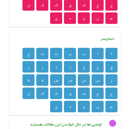
ع
غ
ف
ق
ک
گ
ل
م
ن
و
ه
ی
اسم پسر
آ
ا
ب
پ
ت
ث
ج
چ
ح
خ
د
ذ
ر
ز
ژ
س
ش
ص
ض
ط
ظ
ع
غ
ف
ق
ک
گ
ل
م
ن
و
ه
ی
اومایی ها در حال خواندن این مقالات هستند