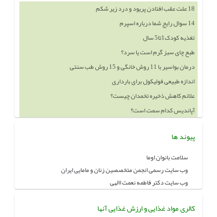
18 علت عقب افتادن پریود و درد زیر شکم
14 سوال رایج شما درباره اسپرم
تغذیه کودک1تا5 سال
طبع چای سبز گرم است یا سرد؟
درمان بواسیر با 11 روش خانگی و 15 روش طب سنتی
اندازه طبیعی فولیکول برای بارداری
علائم کاهش ذخیره تخمدان چیست؟
آپاندیس کدام سمت است؟
پیوند ها
سلامت بانوان اوما
وب سایت رسمی انجمن متخصصین زنان و مامایی ایران
وب سایت دکتر فاطمه نعمت االهی
کالری مواد غذایی و ارزش غذایی آنها