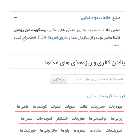
منابع اطلاعات مواد غذایی
تمامی اطلاعات مربوط به ریز مغذی های غذایی
بیسکویت نان روغنی
کاملا معتبر بوده و از
سازمان غذا و داروی امریکا (FDA)
استخراج شده
است.
یافتن کالری و ریزمغذی های غذاها
جستجو
فهرست گروه های غذایی
میوه جات
سبزیجات
غلات
حبوبات
لبنیات
گوشت ها
ماهی ها
چربی ها
نوشیدنی ها
مغزیجات
خشکبار
ادویه جات
سس ها
شیرینیجات
سالاد ها
نیمرو ها
پلو ها
ماکارونی ها
خورشت ها