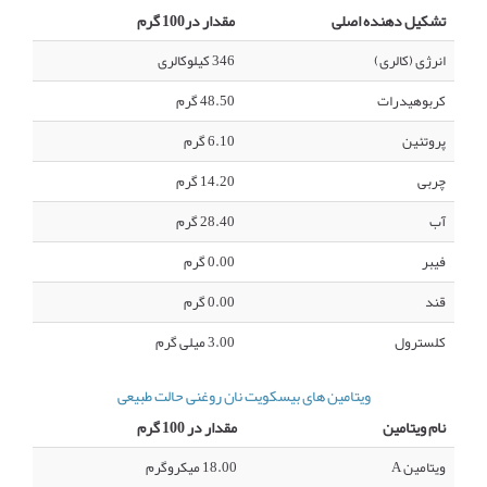
تشکیل دهنده اصلی
مقدار در100 گرم
انرژی (کالری)
346 کیلوکالری
کربوهیدرات
48.50 گرم
پروتئین
6.10 گرم
چربی
14.20 گرم
آب
28.40 گرم
فیبر
0.00 گرم
قند
0.00 گرم
کلسترول
3.00 میلی گرم
ویتامین های بیسکویت نان روغنی حالت طبیعی
نام ویتامین
مقدار در 100 گرم
ویتامین A
18.00 میکروگرم