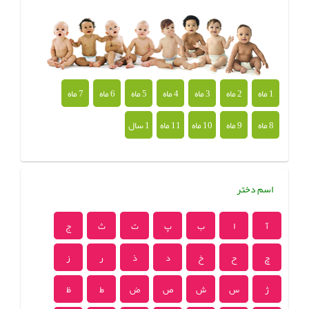
1 ماه
2 ماه
3 ماه
4 ماه
5 ماه
6 ماه
7 ماه
8 ماه
9 ماه
10 ماه
11 ماه
1 سال
اسم دختر
آ
ا
ب
پ
ت
ث
ج
چ
ح
خ
د
ذ
ر
ز
ژ
س
ش
ص
ض
ط
ظ