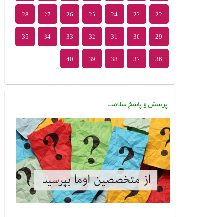
28
27
26
25
24
23
22
35
34
33
32
31
30
29
40
39
38
37
36
پرسش و پاسخ سلامت