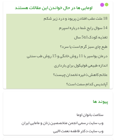
اومایی ها در حال خواندن این مقالات هستند
18 علت عقب افتادن پریود و درد زیر شکم
14 سوال رایج شما درباره اسپرم
تغذیه کودک1تا5 سال
طبع چای سبز گرم است یا سرد؟
درمان بواسیر با 11 روش خانگی و 15 روش طب سنتی
اندازه طبیعی فولیکول برای بارداری
علائم کاهش ذخیره تخمدان چیست؟
آپاندیس کدام سمت است؟
پیوند ها
سلامت بانوان اوما
وب سایت رسمی انجمن متخصصین زنان و مامایی ایران
وب سایت دکتر فاطمه نعمت االهی