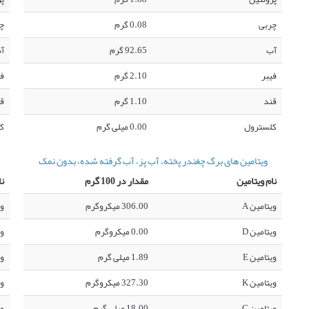
چربی
0.08 گرم
چ
آب
92.65 گرم
آ
فیبر
2.10 گرم
فی
قند
1.10 گرم
ق
کلسترول
0.00 میلی گرم
ک
ویتامین های برگ چغندر پخته، آب پز، آب گرفته شده، بدون نمک
نام ویتامین
مقدار در 100 گرم
نا
ویتامین A
306.00 میکروگرم
وی
ویتامین D
0.00 میکروگرم
وی
ویتامین E
1.89 میلی گرم
وی
ویتامین K
327.30 میکروگرم
وی
ویتامین C
18.00 میلی گرم
وی