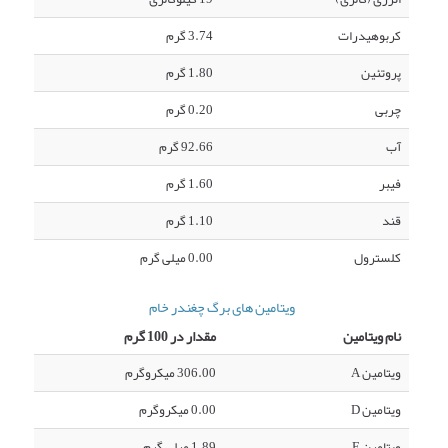
کربوهیدرات
3.74 گرم
پروتئین
1.80 گرم
چربی
0.20 گرم
آب
92.66 گرم
فیبر
1.60 گرم
قند
1.10 گرم
کلسترول
0.00 میلی گرم
ویتامین های برگ چغندر خام
نام ویتامین
مقدار در 100 گرم
ویتامین A
306.00 میکروگرم
ویتامین D
0.00 میکروگرم
ویتامین E
1.89 میلی گرم