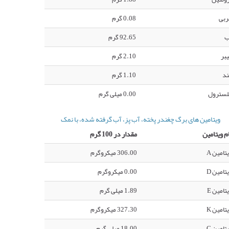
ربی
0.08 گرم
ب
92.65 گرم
بر
2.10 گرم
ند
1.10 گرم
لسترول
0.00 میلی گرم
ویتامین های برگ چغندر پخته، آب پز، آب گرفته شده، با نمک
م ویتامین
مقدار در 100 گرم
تامین A
306.00 میکروگرم
تامین D
0.00 میکروگرم
تامین E
1.89 میلی گرم
تامین K
327.30 میکروگرم
تامین C
18.00 میلی گرم