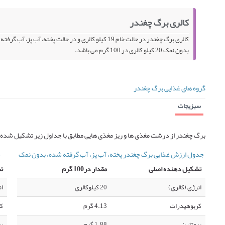
کالری برگ چغندر
بدون نمک 20 کیلو کالری در 100 گرم می باشد.
گروه های غذایی برگ چغندر
سبزیجات
برگ چغندر از درشت مغذی ها و ریز مغذی هایی مطابق با جداول زیر تشکیل شده 
جدول ارزش غذایی برگ چغندر پخته، آب پز، آب گرفته شده، بدون نمک
ج
تشکیل دهنده اصلی
مقدار در100 گرم
ت
انرژی (کالری)
20 کیلوکالری
ان
کربوهیدرات
4.13 گرم
ک
پروتئین
1.88 گرم
پر