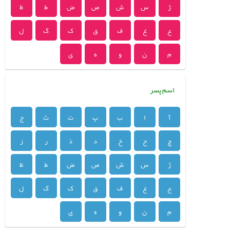
ژ
س
ش
ص
ض
ط
ظ
ع
غ
ف
ق
ک
گ
ل
م
ن
و
ه
ی
اسم پسر
آ
ا
ب
پ
ت
ث
ج
چ
ح
خ
د
ذ
ر
ز
ژ
س
ش
ص
ض
ط
ظ
ع
غ
ف
ق
ک
گ
ل
م
ن
و
ه
ی