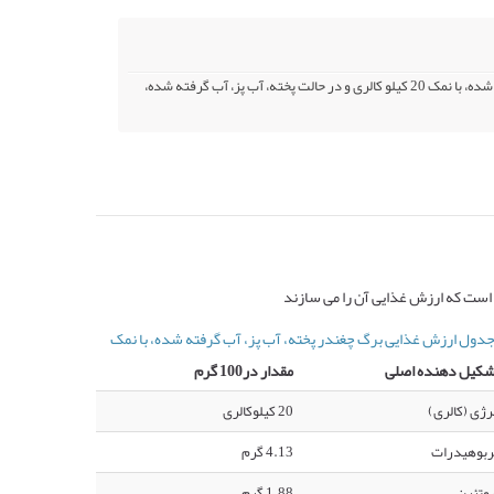
کالری برگ چغندر در حالت خام 19 کیلو کالری و در حالت پخته، آب پز، آب گرفته شده، با نمک 20 کیلو کالری و در حالت پخته، آب پز، آب گرفته شده،
است که ارزش غذایی آن را می سازند
دول ارزش غذایی برگ چغندر پخته، آب پز، آب گرفته شده، با نمک
شکیل دهنده اصلی
مقدار در100 گرم
رژی (کالری)
20 کیلوکالری
ربوهیدرات
4.13 گرم
وتئین
1.88 گرم