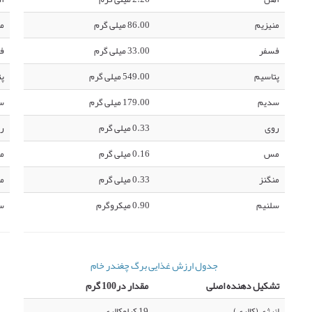
منیزیم
86.00 میلی گرم
من
فسفر
33.00 میلی گرم
ف
پتاسیم
549.00 میلی گرم
پت
سدیم
179.00 میلی گرم
س
روی
0.33 میلی گرم
ر
مس
0.16 میلی گرم
م
منگنز
0.33 میلی گرم
من
سلنیم
0.90 میکروگرم
س
جدول ارزش غذایی برگ چغندر خام
تشکیل دهنده اصلی
مقدار در100 گرم
انرژی (کالری)
19 کیلوکالری