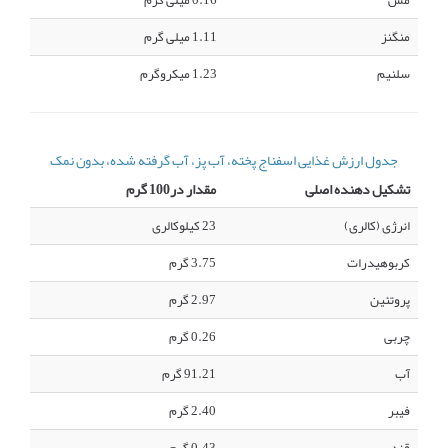
مس
0.16 میلی گرم
منگنز
1.11 میلی گرم
سلنیم
1.23 میکروگرم
جدول ارزش غذایی اسفناج پخته، آب پز، آب گرفته شده، بدون نمک
تشکیل دهنده اصلی
مقدار در100 گرم
انرژی (کالری)
23 کیلوکالری
کربوهیدرات
3.75 گرم
پروتئین
2.97 گرم
چربی
0.26 گرم
آب
91.21 گرم
فیبر
2.40 گرم