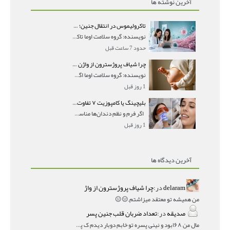
آخرین نوشته ها
تاکرولیموس در انتقال جنین؛ آیا شانس لانه‌گزینی را افزایش می‌دهد؟
نویسنده: گروه سلامت اوما تاکرولیموس در انتقال جنین
حدود 7 ساعت قبل
چرا شیاف پروژسترون از واژن بیرون می‌ریزد؟ میزان جذب و زمان صحیح مصرف
نویسنده: گروه سلامت اوما اگر بعد از گذاشتن شیاف پر
1 روز قبل
بلیچینگ یا کامپوزیت ۷ تفاوت مهم برای انتخاب درست
اگر فرم و نظم دندان‌ها مناسب است و مشکل
1 روز قبل
آخرین دیدگاه ها
delaram
در:
چرا شیاف پروژسترون از واژ
من همیشه تو معتقد میزاشتم,,😑😐
صدیقه
در:
تعداد ضربان قلب جنین پسر
مال من ۱۶۸بود و نینی پسره تو خابم دوبار دیدم ک پسره