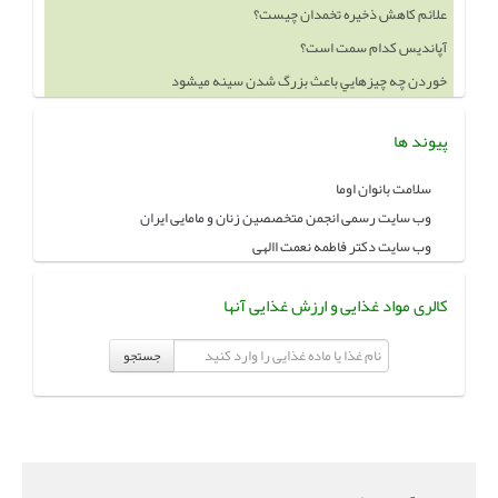
علائم کاهش ذخیره تخمدان چیست؟
آپاندیس کدام سمت است؟
خوردن چه چيزهايي باعث بزرگ شدن سينه ميشود
پیوند ها
سلامت بانوان اوما
وب سایت رسمی انجمن متخصصین زنان و مامایی ایران
وب سایت دکتر فاطمه نعمت االهی
کالری مواد غذایی و ارزش غذایی آنها
جستجو