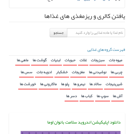
یافتن کالری و ریزمغذی های غذاها
جستجو
فهرست گروه های غذایی
میوه جات
سبزیجات
غلات
حبوبات
لبنیات
گوشت ها
ماهی ها
چربی ها
نوشیدنی ها
مغزیجات
خشکبار
ادویه جات
سس ها
شیرینیجات
سالاد ها
نیمرو ها
پلو ها
ماکارونی ها
خورشت ها
آش ها
سوپ ها
کباب ها
دسر ها
دانلود اپلیکیشن اندروید سلامت بانوان اوما