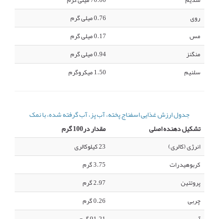
سدیم
70.00 میلی گرم
روی
0.76 میلی گرم
مس
0.17 میلی گرم
منگنز
0.94 میلی گرم
سلنیم
1.50 میکروگرم
جدول ارزش غذایی اسفناج پخته، آب پز، آب گرفته شده، با نمک
تشکیل دهنده اصلی
مقدار در100 گرم
انرژی (کالری)
23 کیلوکالری
کربوهیدرات
3.75 گرم
پروتئین
2.97 گرم
چربی
0.26 گرم