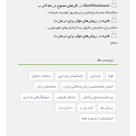
HamMmahsaasi
در:
کارهای ممنوع در ماه آخر ب
سلام مگه مصرف ویتامین دی هرروز توصیه نمیشه؟درمقاله میگه
فایزه
در:
روش‌های مؤثر برای درمان ت
سلام برای تشخیص دقیق، چه آزمایش‌های هورمونی و چه سونوگر
فایزه
در:
روش‌های مؤثر برای درمان ت
سلام
برچسب ها
اوما
بارداری
اپلیکیشن بارداری
سلامت بانوان
انجمن متخصصین زنان و مامایی ایران
متخصص زنان
پرسش و پاسخ پزشکی
زایمان طبیعی
سونوگرافی بارداری
ریزش مو
کبد چرب
دندان درد
اپلیکیشن اندروید اوما