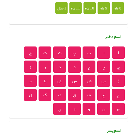
8 ماه
9 ماه
10 ماه
11 ماه
1 سال
اسم دختر
آ
ا
ب
پ
ت
ث
ج
چ
ح
خ
د
ذ
ر
ز
ژ
س
ش
ص
ض
ط
ظ
ع
غ
ف
ق
ک
گ
ل
م
ن
و
ه
ی
اسم پسر