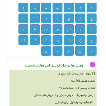
آ
ا
ب
پ
ت
ث
ج
چ
ح
خ
د
ذ
ر
ز
ژ
س
ش
ص
ض
ط
ظ
ع
غ
ف
ق
ک
گ
ل
م
ن
و
ه
ی
اومایی ها در حال خواندن این مقالات هستند
14 سوال رایج شما درباره اسپرم
تغذیه کودک1تا5 سال
طبع چای سبز گرم است یا سرد؟
درمان بواسیر با 11 روش خانگی و 15 روش طب سنتی
اندازه طبیعی فولیکول برای بارداری