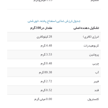
سلنیم
1.13 میکروگرم
جدول ارزش غذایی اسفناج پخته، خورشتی
تشکیل دهنده اصلی
مقدار در100 گرم
انرژی (کالری)
28 کیلوکالری
کربوهیدرات
4.48 گرم
پروتئین
3.53 گرم
چربی
0.48 گرم
آب
89.38 گرم
فیبر
2.72 گرم
قند
0.52 گرم
کلسترول
0.00 میلی گرم