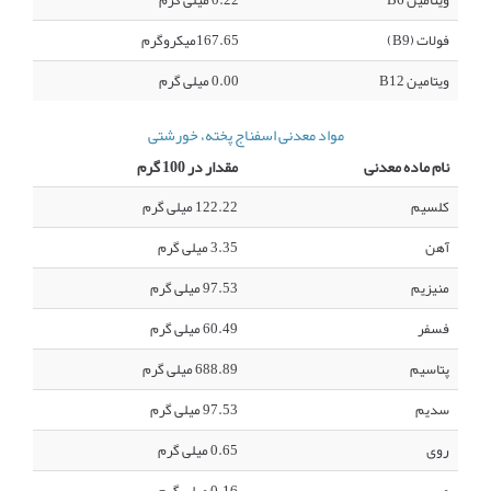
ویتامین B6
0.22 میلی گرم
فولات (B9)
167.65میکروگرم
ویتامین B12
0.00 میلی گرم
مواد معدنی اسفناج پخته، خورشتی
نام ماده معدنی
مقدار در 100 گرم
کلسیم
122.22 میلی گرم
آهن
3.35 میلی گرم
منیزیم
97.53 میلی گرم
فسفر
60.49 میلی گرم
پتاسیم
688.89 میلی گرم
سدیم
97.53 میلی گرم
روی
0.65 میلی گرم