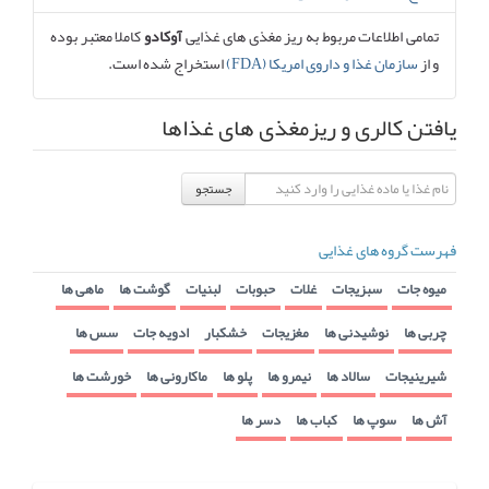
تمامی اطلاعات مربوط به ریز مغذی های غذایی
آوکادو
کاملا معتبر بوده
و از
سازمان غذا و داروی امریکا (FDA)
استخراج شده است.
یافتن کالری و ریزمغذی های غذاها
جستجو
فهرست گروه های غذایی
میوه جات
سبزیجات
غلات
حبوبات
لبنیات
گوشت ها
ماهی ها
چربی ها
نوشیدنی ها
مغزیجات
خشکبار
ادویه جات
سس ها
شیرینیجات
سالاد ها
نیمرو ها
پلو ها
ماکارونی ها
خورشت ها
آش ها
سوپ ها
کباب ها
دسر ها