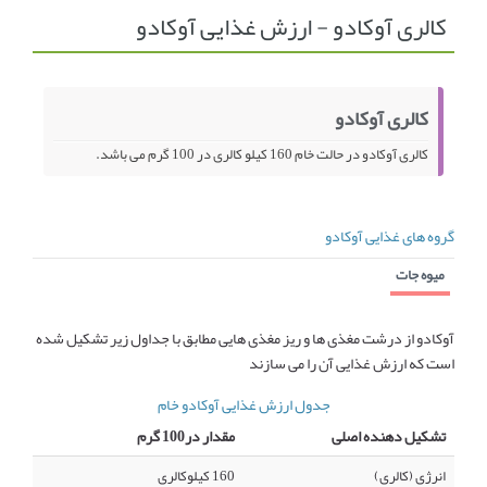
کالری آوکادو - ارزش غذایی آوکادو
انجمن متخصصین زنان و اوما
انتخاب نام کودک
فهرست مواد غذایی
اپلیکیشن بارداری و کودک اوما
کالری آوکادو
تماس با ما
کالری آوکادو در حالت خام 160 کیلو کالری در 100 گرم می باشد.
گروه های غذایی آوکادو
میوه جات
آوکادو از درشت مغذی ها و ریز مغذی هایی مطابق با جداول زیر تشکیل شده
است که ارزش غذایی آن را می سازند
جدول ارزش غذایی آوکادو خام
تشکیل دهنده اصلی
مقدار در100 گرم
انرژی (کالری)
160 کیلوکالری