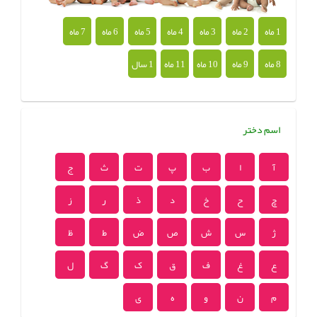
1 ماه
2 ماه
3 ماه
4 ماه
5 ماه
6 ماه
7 ماه
8 ماه
9 ماه
10 ماه
11 ماه
1 سال
اسم دختر
آ
ا
ب
پ
ت
ث
ج
چ
ح
خ
د
ذ
ر
ز
ژ
س
ش
ص
ض
ط
ظ
ع
غ
ف
ق
ک
گ
ل
م
ن
و
ه
ی