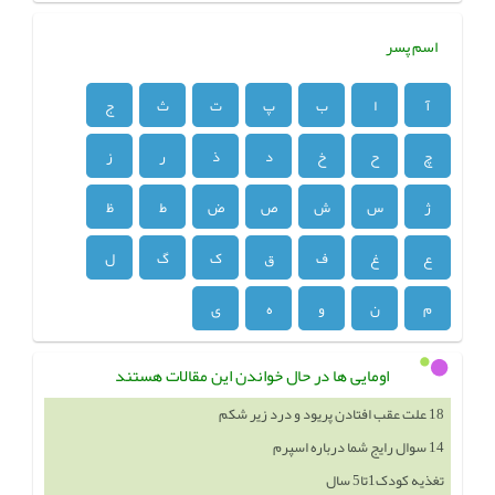
اسم پسر
آ
ا
ب
پ
ت
ث
ج
چ
ح
خ
د
ذ
ر
ز
ژ
س
ش
ص
ض
ط
ظ
ع
غ
ف
ق
ک
گ
ل
م
ن
و
ه
ی
اومایی ها در حال خواندن این مقالات هستند
18 علت عقب افتادن پریود و درد زیر شکم
14 سوال رایج شما درباره اسپرم
تغذیه کودک1تا5 سال