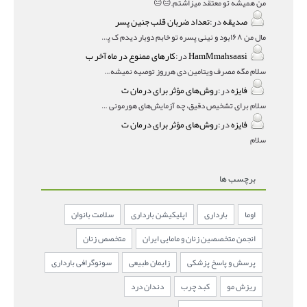
من همیشه تو معتقد میزاشتم,,😑😐
صدیقه
در:
تعداد ضربان قلب جنین پسر
مال من ۱۶۸بود و نینی پسره تو خابم دوبار دیدم ک پسره
HamMmahsaasi
در:
کارهای ممنوع در ماه آخر ب
سلام مگه مصرف ویتامین دی هرروز توصیه نمیشه؟درمقاله میگه
فایزه
در:
روش‌های مؤثر برای درمان ت
سلام برای تشخیص دقیق، چه آزمایش‌های هورمونی و چه سونوگر
فایزه
در:
روش‌های مؤثر برای درمان ت
سلام
برچسب ها
اوما
بارداری
اپلیکیشن بارداری
سلامت بانوان
انجمن متخصصین زنان و مامایی ایران
متخصص زنان
پرسش و پاسخ پزشکی
زایمان طبیعی
سونوگرافی بارداری
ریزش مو
کبد چرب
دندان درد