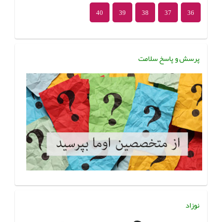
40
39
38
37
36
پرسش و پاسخ سلامت
نوزاد