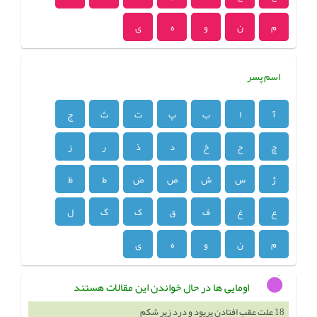
م
ن
و
ه
ی
اسم پسر
آ
ا
ب
پ
ت
ث
ج
چ
ح
خ
د
ذ
ر
ز
ژ
س
ش
ص
ض
ط
ظ
ع
غ
ف
ق
ک
گ
ل
م
ن
و
ه
ی
اومایی ها در حال خواندن این مقالات هستند
18 علت عقب افتادن پریود و درد زیر شکم