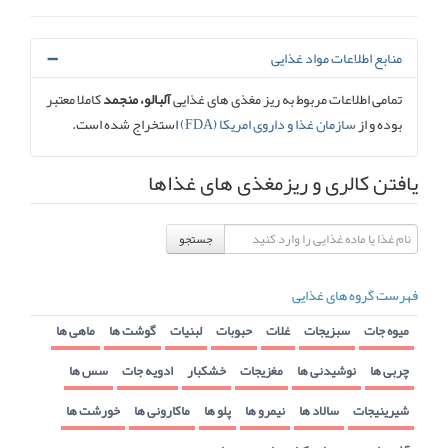
منابع اطلاعات مواد غذایی
تمامی اطلاعات مربوط به ریز مغذی های غذایی
آلبالو، منجمد
کاملا معتبر
بوده و از
سازمان غذا و داروی امریکا (FDA)
استخراج شده است.
یافتن کالری و ریزمغذی های غذاها
جستجو
فهرست گروه های غذایی
میوه جات
سبزیجات
غلات
حبوبات
لبنیات
گوشت ها
ماهی ها
چربی ها
نوشیدنی ها
مغزیجات
خشکبار
ادویه جات
سس ها
شیرینیجات
سالاد ها
نیمرو ها
پلو ها
ماکارونی ها
خورشت ها