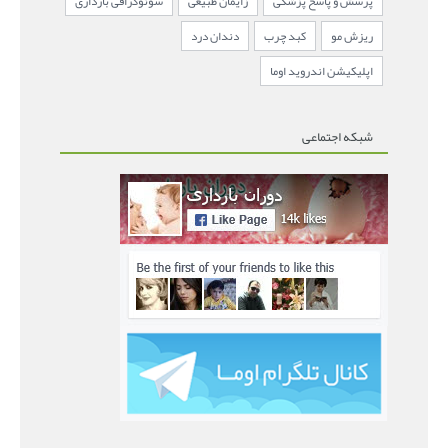
پرسش و پاسخ پزشکی
زایمان طبیعی
سونوگرافی بارداری
ریزش مو
کبد چرب
دندان درد
اپلیکیشن اندروید اوما
شبکه اجتماعی