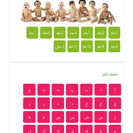
1 ماه
2 ماه
3 ماه
4 ماه
5 ماه
6 ماه
7 ماه
8 ماه
9 ماه
10 ماه
11 ماه
1 سال
اسم دختر
آ
ا
ب
پ
ت
ث
ج
چ
ح
خ
د
ذ
ر
ز
ژ
س
ش
ص
ض
ط
ظ
ع
غ
ف
ق
ک
گ
ل