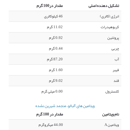
تشکیل دهنده اصلی
مقدار در100 گرم
انرژی (کالری)
46 کیلوکالری
کربوهیدرات
11.02 گرم
پروتئین
0.92 گرم
چربی
0.44 گرم
آب
87.20 گرم
فیبر
1.60 گرم
قند
9.02 گرم
کلسترول
0.00 میلی گرم
ویتامین های آلبالو، منجمد شیرین نشده
نام ویتامین
مقدار در 100 گرم
ویتامین A
44.00 میکروگرم