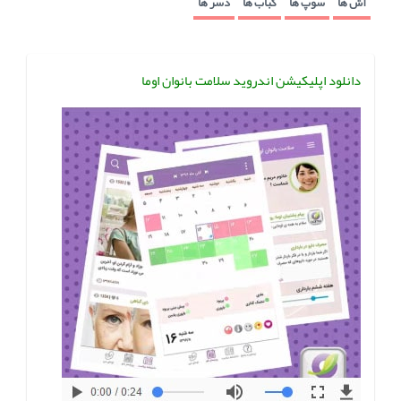
آش ها
سوپ ها
کباب ها
دسر ها
دانلود اپلیکیشن اندروید سلامت بانوان اوما