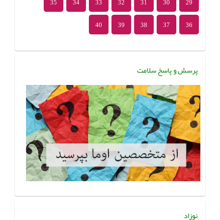
35
34
33
32
31
30
29
40
39
38
37
36
پرسش و پاسخ سلامت
نوزاد