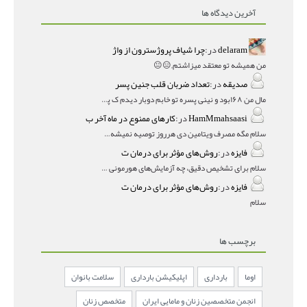
آخرین دیدگاه ها
delaram
در:
چرا شیاف پروژسترون از واژ
من همیشه تو معتقد میزاشتم,,😑😐
صدیقه
در:
تعداد ضربان قلب جنین پسر
مال من ۱۶۸بود و نینی پسره تو خابم دوبار دیدم ک پسره
HamMmahsaasi
در:
کارهای ممنوع در ماه آخر ب
سلام مگه مصرف ویتامین دی هرروز توصیه نمیشه؟درمقاله میگه
فایزه
در:
روش‌های مؤثر برای درمان ت
سلام برای تشخیص دقیق، چه آزمایش‌های هورمونی و چه سونوگر
فایزه
در:
روش‌های مؤثر برای درمان ت
سلام
برچسب ها
اوما
بارداری
اپلیکیشن بارداری
سلامت بانوان
انجمن متخصصین زنان و مامایی ایران
متخصص زنان