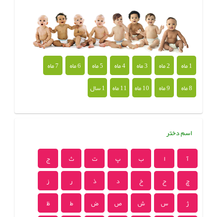
1 ماه
2 ماه
3 ماه
4 ماه
5 ماه
6 ماه
7 ماه
8 ماه
9 ماه
10 ماه
11 ماه
1 سال
اسم دختر
آ
ا
ب
پ
ت
ث
ج
چ
ح
خ
د
ذ
ر
ز
ژ
س
ش
ص
ض
ط
ظ