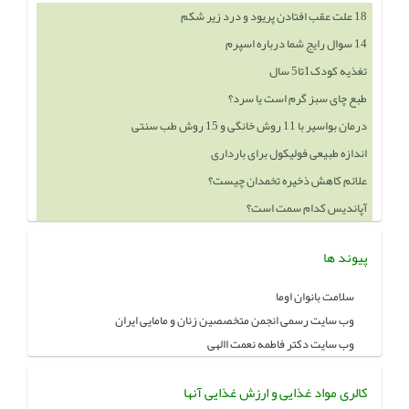
18 علت عقب افتادن پریود و درد زیر شکم
14 سوال رایج شما درباره اسپرم
تغذیه کودک1تا5 سال
طبع چای سبز گرم است یا سرد؟
درمان بواسیر با 11 روش خانگی و 15 روش طب سنتی
اندازه طبیعی فولیکول برای بارداری
علائم کاهش ذخیره تخمدان چیست؟
آپاندیس کدام سمت است؟
پیوند ها
سلامت بانوان اوما
وب سایت رسمی انجمن متخصصین زنان و مامایی ایران
وب سایت دکتر فاطمه نعمت االهی
کالری مواد غذایی و ارزش غذایی آنها