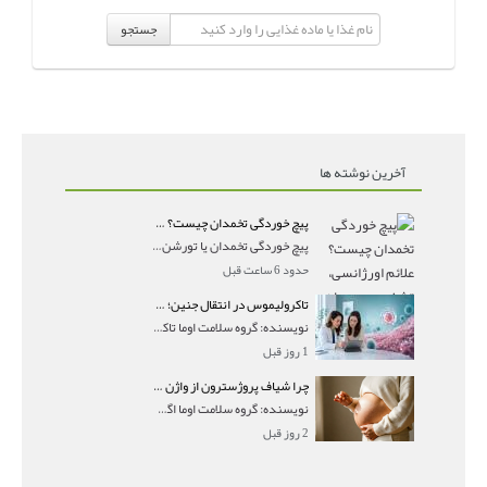
جستجو
آخرین نوشته ها
پیچ خوردگی تخمدان چیست؟ علائم اورژانسی، تشخیص و درمان تورشن تخمدان
پیچ خوردگی تخمدان یا تورشن تخمدان زمانی رخ می‌ده
حدود 6 ساعت قبل
تاکرولیموس در انتقال جنین؛ آیا شانس لانه‌گزینی را افزایش می‌دهد؟
نویسنده: گروه سلامت اوما تاکرولیموس در انتقال جنین
1 روز قبل
چرا شیاف پروژسترون از واژن بیرون می‌ریزد؟ میزان جذب و زمان صحیح مصرف
نویسنده: گروه سلامت اوما اگر بعد از گذاشتن شیاف پر
2 روز قبل