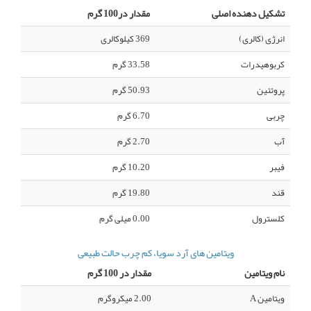
تشکیل دهنده اصلی
مقدار در100 گرم
انرژی (کالری)
369 کیلوکالری
کربوهیدرات
33.58 گرم
پروتئین
50.93 گرم
چربی
6.70 گرم
آب
2.70 گرم
فیبر
10.20 گرم
قند
19.80 گرم
کلسترول
0.00 میلی گرم
ویتامین های آرد سویا، کم چرب حالت طبیعی
نام ویتامین
مقدار در 100 گرم
ویتامین A
2.00 میکروگرم