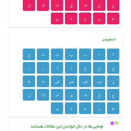
ع
غ
ف
ق
ک
گ
ل
م
ن
و
ه
ی
اسم پسر
آ
ا
ب
پ
ت
ث
ج
چ
ح
خ
د
ذ
ر
ز
ژ
س
ش
ص
ض
ط
ظ
ع
غ
ف
ق
ک
گ
ل
م
ن
و
ه
ی
اومایی ها در حال خواندن این مقالات هستند