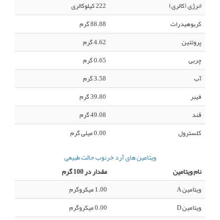
انرژی (کالری)
222 کیلوکالری
کربوهیدرات
88.88 گرم
پروتئین
4.62 گرم
چربی
0.65 گرم
آب
3.58 گرم
فیبر
39.80 گرم
قند
49.08 گرم
کلسترول
0.00 میلی گرم
ویتامین های آرد خرنوب حالت طبیعی
نام ویتامین
مقدار در 100 گرم
ویتامین A
1.00 میکروگرم
ویتامین D
0.00 میکروگرم