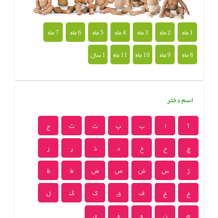
1 ماه
2 ماه
3 ماه
4 ماه
5 ماه
6 ماه
7 ماه
8 ماه
9 ماه
10 ماه
11 ماه
1 سال
اسم دختر
آ
ا
ب
پ
ت
ث
ج
چ
ح
خ
د
ذ
ر
ز
ژ
س
ش
ص
ض
ط
ظ
ع
غ
ف
ق
ک
گ
ل
م
ن
و
ه
ی