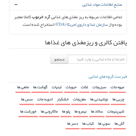
منابع اطلاعات مواد غذایی
تمامی اطلاعات مربوط به ریز مغذی های غذایی
آرد خرنوب
کاملا معتبر
بوده و از
سازمان غذا و داروی امریکا (FDA)
استخراج شده است.
یافتن کالری و ریزمغذی های غذاها
جستجو
فهرست گروه های غذایی
میوه جات
سبزیجات
غلات
حبوبات
لبنیات
گوشت ها
ماهی ها
چربی ها
نوشیدنی ها
مغزیجات
خشکبار
ادویه جات
سس ها
شیرینیجات
سالاد ها
نیمرو ها
پلو ها
ماکارونی ها
خورشت ها
آش ها
سوپ ها
کباب ها
دسر ها