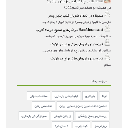
delaram
در:
چرا شیاف پروژسترون از واژ
من همیشه تو معتقد میزاشتم,,😑😐
صدیقه
در:
تعداد ضربان قلب جنین پسر
مال من ۱۶۸بود و نینی پسره تو خابم دوبار دیدم ک پسره
HamMmahsaasi
در:
کارهای ممنوع در ماه آخر ب
سلام مگه مصرف ویتامین دی هرروز توصیه نمیشه؟درمقاله میگه
فایزه
در:
روش‌های مؤثر برای درمان ت
سلام برای تشخیص دقیق، چه آزمایش‌های هورمونی و چه سونوگر
فایزه
در:
روش‌های مؤثر برای درمان ت
سلام
برچسب ها
اوما
بارداری
اپلیکیشن بارداری
سلامت بانوان
انجمن متخصصین زنان و مامایی ایران
متخصص زنان
پرسش و پاسخ پزشکی
زایمان طبیعی
سونوگرافی بارداری
ریزش مو
کبد چرب
دندان درد