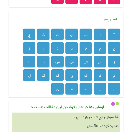
اسم پسر
آ
ا
ب
پ
ت
ث
ج
چ
ح
خ
د
ذ
ر
ز
ژ
س
ش
ص
ض
ط
ظ
ع
غ
ف
ق
ک
گ
ل
م
ن
و
ه
ی
اومایی ها در حال خواندن این مقالات هستند
14 سوال رایج شما درباره اسپرم
تغذیه کودک1تا5 سال