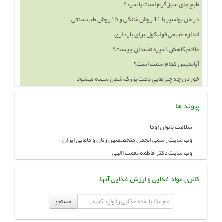
طبع چای سبز گرم است یا سرد؟
درمان بواسیر با 11 روش خانگی و 15 روش طب سنتی
اندازه طبیعی فولیکول برای بارداری
علائم کاهش ذخیره تخمدان چیست؟
آپاندیس کدام سمت است؟
خوردن چه چيزهايي باعث بزرگ شدن سينه ميشود
پیوند ها
سلامت بانوان اوما
وب سایت رسمی انجمن متخصصین زنان و مامایی ایران
وب سایت دکتر فاطمه نعمت االهی
کالری مواد غذایی و ارزش غذایی آنها
جستجو