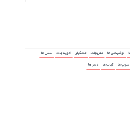
ا
نوشیدنی ها
مغزیجات
خشکبار
ادویه جات
سس ها
سوپ ها
کباب ها
دسر ها