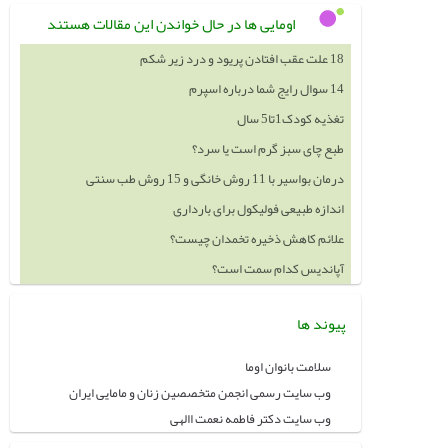
اومایی ها در حال خواندن این مقالات هستند
18 علت عقب افتادن پریود و درد زیر شکم
14 سوال رایج شما درباره اسپرم
تغذیه کودک1تا5 سال
طبع چای سبز گرم است یا سرد؟
درمان بواسیر با 11 روش خانگی و 15 روش طب سنتی
اندازه طبیعی فولیکول برای بارداری
علائم کاهش ذخیره تخمدان چیست؟
آپاندیس کدام سمت است؟
پیوند ها
سلامت بانوان اوما
وب سایت رسمی انجمن متخصصین زنان و مامایی ایران
وب سایت دکتر فاطمه نعمت االهی