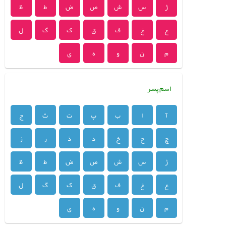
ژ
س
ش
ص
ض
ط
ظ
ع
غ
ف
ق
ک
گ
ل
م
ن
و
ه
ی
اسم پسر
آ
ا
ب
پ
ت
ث
ج
چ
ح
خ
د
ذ
ر
ز
ژ
س
ش
ص
ض
ط
ظ
ع
غ
ف
ق
ک
گ
ل
م
ن
و
ه
ی