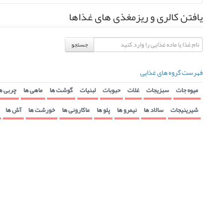
یافتن کالری و ریزمغذی های غذاها
جستجو
فهرست گروه های غذایی
میوه جات
سبزیجات
غلات
حبوبات
لبنیات
گوشت ها
ماهی ها
چربی ه
شیرینیجات
سالاد ها
نیمرو ها
پلو ها
ماکارونی ها
خورشت ها
آش ها