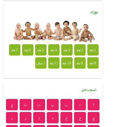
نوزاد
1 ماه
2 ماه
3 ماه
4 ماه
5 ماه
6 ماه
7 ماه
8 ماه
9 ماه
10 ماه
11 ماه
1 سال
اسم دختر
آ
ا
ب
پ
ت
ث
ج
چ
ح
خ
د
ذ
ر
ز