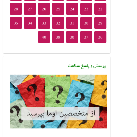
28
27
26
25
24
23
22
35
34
33
32
31
30
29
40
39
38
37
36
پرسش و پاسخ سلامت