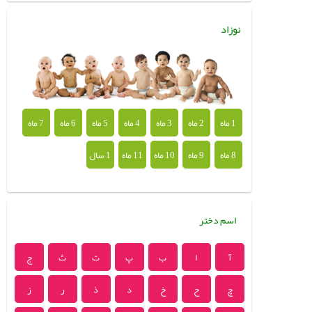
نوزاد
1 ماه
2 ماه
3 ماه
4 ماه
5 ماه
6 ماه
7 ماه
8 ماه
9 ماه
10 ماه
11 ماه
1 سال
اسم دختر
آ
ا
ب
پ
ت
ث
ج
چ
ح
خ
د
ذ
ر
ز