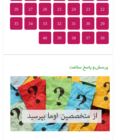
28
27
26
25
24
23
22
35
34
33
32
31
30
29
40
39
38
37
36
پرسش و پاسخ سلامت