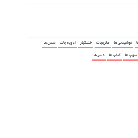
ا
نوشیدنی ها
مغزیجات
خشکبار
ادویه جات
سس ها
سوپ ها
کباب ها
دسر ها