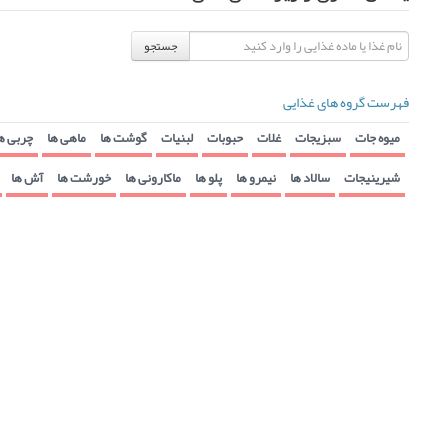
جستجو
فهرست گروه های غذایی
میوه جات
سبزیجات
غلات
حبوبات
لبنیات
گوشت ها
ماهی ها
چربی ه
شیرینیجات
سالاد ها
نیمرو ها
پلو ها
ماکارونی ها
خورشت ها
آش ها