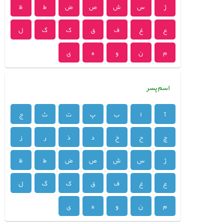
ژ
س
ش
ص
ض
ط
ظ
ع
غ
ف
ق
ک
گ
ل
م
ن
و
ه
ی
اسم پسر
آ
ا
ب
پ
ت
ث
ج
چ
ح
خ
د
ذ
ر
ز
ژ
س
ش
ص
ض
ط
ظ
ع
غ
ف
ق
ک
گ
ل
م
ن
و
ه
ی