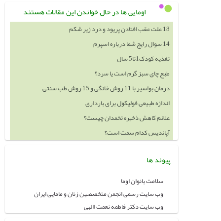
اومایی ها در حال خواندن این مقالات هستند
18 علت عقب افتادن پریود و درد زیر شکم
14 سوال رایج شما درباره اسپرم
تغذیه کودک1تا5 سال
طبع چای سبز گرم است یا سرد؟
درمان بواسیر با 11 روش خانگی و 15 روش طب سنتی
اندازه طبیعی فولیکول برای بارداری
علائم کاهش ذخیره تخمدان چیست؟
آپاندیس کدام سمت است؟
پیوند ها
سلامت بانوان اوما
وب سایت رسمی انجمن متخصصین زنان و مامایی ایران
وب سایت دکتر فاطمه نعمت االهی