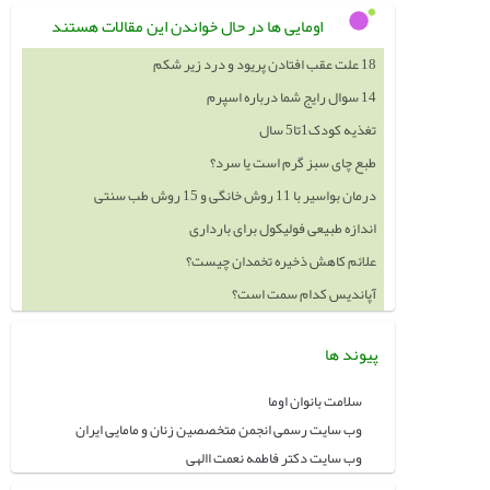
اومایی ها در حال خواندن این مقالات هستند
18 علت عقب افتادن پریود و درد زیر شکم
14 سوال رایج شما درباره اسپرم
تغذیه کودک1تا5 سال
طبع چای سبز گرم است یا سرد؟
درمان بواسیر با 11 روش خانگی و 15 روش طب سنتی
اندازه طبیعی فولیکول برای بارداری
علائم کاهش ذخیره تخمدان چیست؟
آپاندیس کدام سمت است؟
پیوند ها
سلامت بانوان اوما
وب سایت رسمی انجمن متخصصین زنان و مامایی ایران
وب سایت دکتر فاطمه نعمت االهی