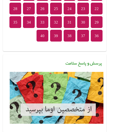
28
27
26
25
24
23
22
35
34
33
32
31
30
29
40
39
38
37
36
پرسش و پاسخ سلامت