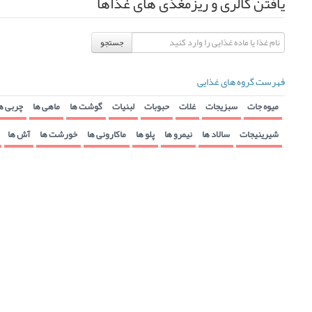
یافتن کالری و ریزمغذی های غذاها
جستجو
فهرست گروه های غذایی
میوه جات
سبزیجات
غلات
حبوبات
لبنیات
گوشت ها
ماهی ها
چربی ه
شیرینیجات
سالاد ها
نیمرو ها
پلو ها
ماکارونی ها
خورشت ها
آش ها