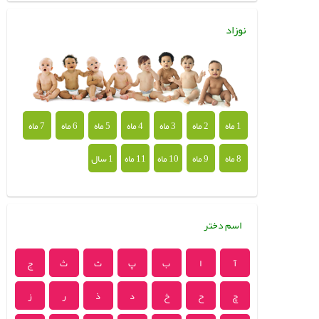
نوزاد
1 ماه
2 ماه
3 ماه
4 ماه
5 ماه
6 ماه
7 ماه
8 ماه
9 ماه
10 ماه
11 ماه
1 سال
اسم دختر
آ
ا
ب
پ
ت
ث
ج
چ
ح
خ
د
ذ
ر
ز