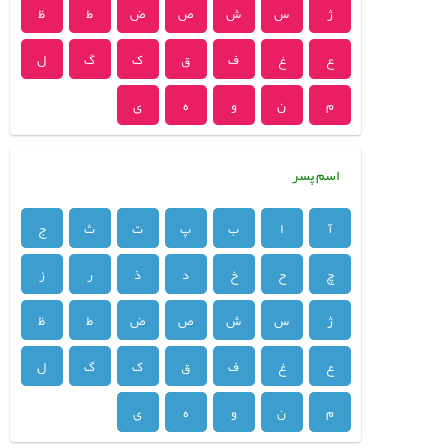
ژ
س
ش
ص
ض
ط
ظ
ع
غ
ف
ق
ک
گ
ل
م
ن
و
ه
ی
اسم پسر
آ
ا
ب
پ
ت
ث
ج
چ
ح
خ
د
ذ
ر
ز
ژ
س
ش
ص
ض
ط
ظ
ع
غ
ف
ق
ک
گ
ل
م
ن
و
ه
ی