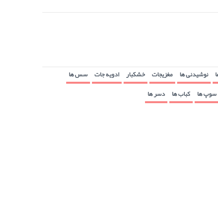
ا
نوشیدنی ها
مغزیجات
خشکبار
ادویه جات
سس ها
سوپ ها
کباب ها
دسر ها