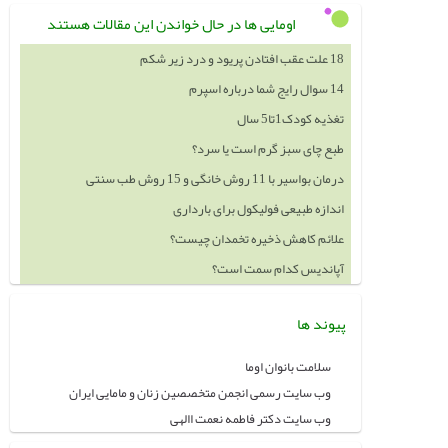
اومایی ها در حال خواندن این مقالات هستند
18 علت عقب افتادن پریود و درد زیر شکم
14 سوال رایج شما درباره اسپرم
تغذیه کودک1تا5 سال
طبع چای سبز گرم است یا سرد؟
درمان بواسیر با 11 روش خانگی و 15 روش طب سنتی
اندازه طبیعی فولیکول برای بارداری
علائم کاهش ذخیره تخمدان چیست؟
آپاندیس کدام سمت است؟
پیوند ها
سلامت بانوان اوما
وب سایت رسمی انجمن متخصصین زنان و مامایی ایران
وب سایت دکتر فاطمه نعمت االهی