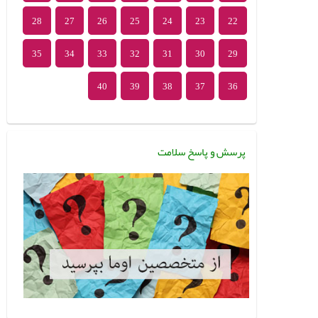
28
27
26
25
24
23
22
35
34
33
32
31
30
29
40
39
38
37
36
پرسش و پاسخ سلامت