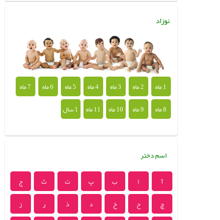
نوزاد
1 ماه
2 ماه
3 ماه
4 ماه
5 ماه
6 ماه
7 ماه
8 ماه
9 ماه
10 ماه
11 ماه
1 سال
اسم دختر
آ
ا
ب
پ
ت
ث
ج
چ
ح
خ
د
ذ
ر
ز