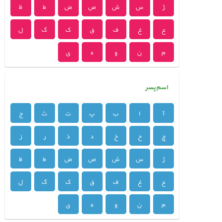
ژ
س
ش
ص
ض
ط
ظ
ع
غ
ف
ق
ک
گ
ل
م
ن
و
ه
ی
اسم پسر
آ
ا
ب
پ
ت
ث
ج
چ
ح
خ
د
ذ
ر
ز
ژ
س
ش
ص
ض
ط
ظ
ع
غ
ف
ق
ک
گ
ل
م
ن
و
ه
ی