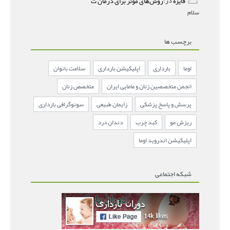
فایزه
در:
روش‌های مؤثر برای درمان ت
سلام
برچسب ها
اوما
بارداری
اپلیکیشن بارداری
سلامت بانوان
انجمن متخصصین زنان و مامایی ایران
متخصص زنان
پرسش و پاسخ پزشکی
زایمان طبیعی
سونوگرافی بارداری
ریزش مو
کبد چرب
دندان درد
اپلیکیشن اندروید اوما
شبکه اجتماعی