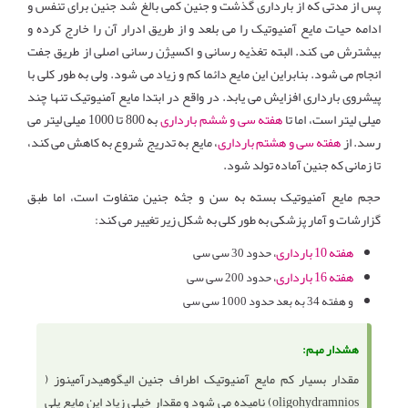
پس از مدتی که از بارداری گذشت و جنین کمی بالغ شد جنین برای تنفس و
ادامه حیات مایع آمنیوتیک را می بلعد و از طریق ادرار آن را خارج کرده و
بیشترش می کند. البته تغذیه رسانی و اکسیژن رسانی اصلی از طریق جفت
انجام می شود. بنابراین این مایع دائما کم و زیاد می شود. ولی به طور کلی با
پیشروی بارداری افزایش می یابد. در واقع در ابتدا مایع آمنیوتیک تنها چند
میلی لیتر است، اما تا
هفته سی و ششم بارداری
به 800 تا 1000 میلی لیتر می
رسد. از
هفته سی و هشتم بارداری
، مایع به تدریج شروع به کاهش می کند،
تا زمانی که جنین آماده تولد شود.
حجم مایع آمنیوتیک بسته به سن و جثه جنین متفاوت است، اما طبق
گزارشات و آمار پزشکی به طور کلی به شکل زیر تغییر می کند:
هفته 10 بارداری
، حدود 30 سی سی
هفته 16 بارداری
، حدود 200 سی سی
و هفته 34 به بعد حدود 1000 سی سی
هشدار مهم:
مقدار بسیار کم مایع آمنیوتیک اطراف جنین الیگوهیدرآمینوز (
oligohydramnios) نامیده می شود و مقدار خیلی زیاد این مایع پلی‌