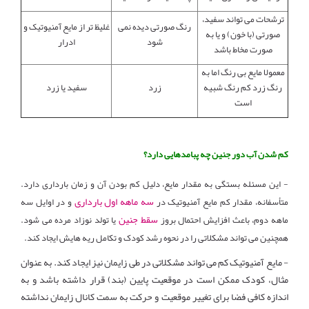
ترشحات می تواند سفید،
رنگ صورتی دیده نمی
غلیظ تر از مایع آمنیوتیک و
صورتی (با خون) و یا به
شود
ادرار
صورت مخاط باشد
معمولا مایع بی رنگ اما به
رنگ زرد کم رنگ شبیه
زرد
سفید یا زرد
است
کم شدن آب دور جنین چه پبامدهایی دارد؟
- این مسئله بستگی به مقدار مایع، دلیل کم بودن آن و زمان بارداری دارد.
سه ماهه اول بارداری
متأسفانه، مقدار کم مایع آمنیوتیک در
و در اوایل سه
سقط جنین
ماهه دوم، باعث افزایش احتمال بروز
یا تولد نوزاد مرده می شود.
همچنین می تواند مشکلاتی را در نحوه رشد کودک و تکامل ریه هایش ایجاد کند.
- مایع آمنیوتیک کم می تواند مشکلاتی در طی زایمان نیز ایجاد کند. به عنوان
مثال، کودک ممکن است در موقعیت پایین (بند) قرار داشته باشد و به
اندازه کافی فضا برای تغییر موقعیت و حرکت به سمت کانال زایمان نداشته