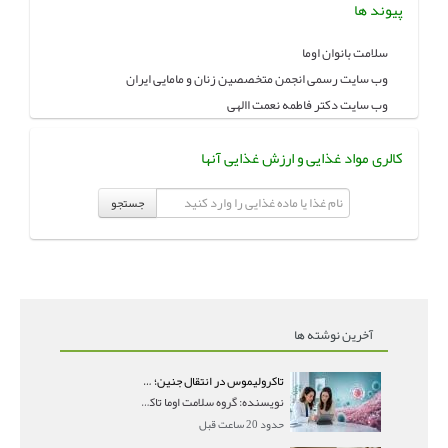
پیوند ها
سلامت بانوان اوما
وب سایت رسمی انجمن متخصصین زنان و مامایی ایران
وب سایت دکتر فاطمه نعمت االهی
کالری مواد غذایی و ارزش غذایی آنها
جستجو
آخرین نوشته ها
تاکرولیموس در انتقال جنین؛ آیا شانس لانه‌گزینی را افزایش می‌دهد؟
نویسنده: گروه سلامت اوما تاکرولیموس در انتقال جنین
حدود 20 ساعت قبل