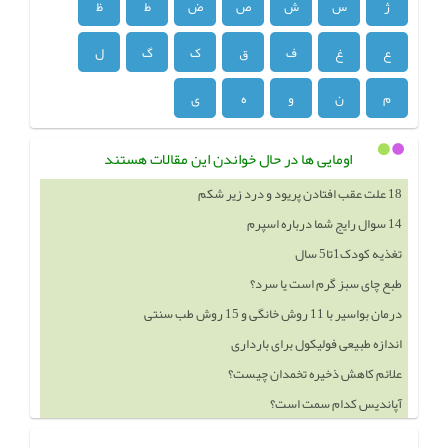
ژ
س
ش
ص
ض
ط
ظ
ع
غ
ف
ق
ک
گ
ل
م
ن
و
ه
ی
اومایی ها در حال خواندن این مقالات هستند
14 سوال رایج شما درباره اسپرم
تغذیه کودک1تا5 سال
طبع چای سبز گرم است یا سرد؟
درمان بواسیر با 11 روش خانگی و 15 روش طب سنتی
اندازه طبیعی فولیکول برای بارداری
علائم کاهش ذخیره تخمدان چیست؟
آپاندیس کدام سمت است؟
خوردن چه چيزهايي باعث بزرگ شدن سينه ميشود