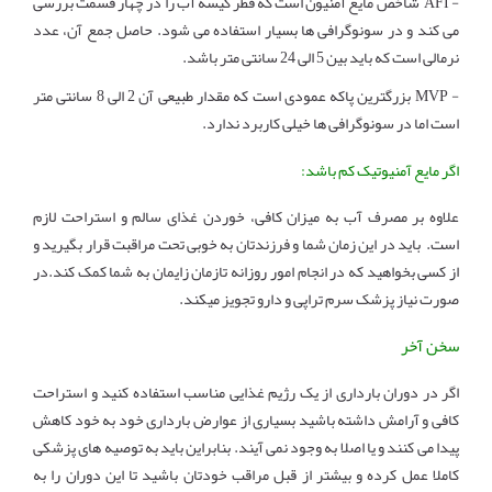
- AFI شاخص مایع آمنیون است که قطر کیسه آب را در چهار قسمت بررسی
می کند و در سونوگرافی ها بسیار استفاده می شود. حاصل جمع آن، عدد
نرمالی است که باید بین 5 الی 24 سانتی متر باشد.
- MVP بزرگترین پاکه عمودی است که مقدار طبیعی آن 2 الی 8 سانتی متر
است اما در سونوگرافی ها خیلی کاربرد ندارد.
اگر مایع آمنیوتیک کم باشد:
علاوه بر مصرف آب به میزان کافی، خوردن غذای سالم و استراحت لازم
است. باید در این زمان شما و فرزندتان به خوبی تحت مراقبت قرار بگیرید و
از کسی بخواهید که در انجام امور روزانه
تازمان زایمان
به شما کمک کند.در
صورت نیاز پزشک سرم تراپی و دارو تجویز میکند.
سخن آخر
اگر در دوران بارداری از یک رژیم غذایی مناسب استفاده کنید و استراحت
کافی و آرامش داشته باشید بسیاری از عوارض بارداری خود به خود کاهش
پیدا می کنند و یا اصلا به وجود نمی آیند. بنابراین باید به توصیه های پزشکی
کاملا عمل کرده و بیشتر از قبل مراقب خودتان باشید تا این دوران را به