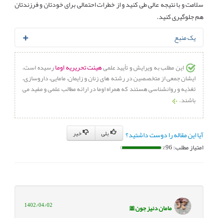
سلامت و با نتیجه عالی طی کنید و از خطرات احتمالی برای خودتان و فرزندتان
هم جلوگیری کنید.
یک منبع
BabyCentre Medical Advisory Board.
Low amniotic fluid
هیئت تحریریه اوما
این مطلب به ویرایش و تأیید علمی
رسیده است،
(oligohydramnios)
. Last reviewed: August 2017
ایشان جمعی از متخصصین در رشته های زنان و زایمان، مامایی، داروسازی،
تغذیه و روانشناسی هستند که همراه اوما در ارائه مطالب علمی و مفید می
باشند.
بلی
خیر
آیا این مقاله را دوست داشتید؟
امتیاز مطلب: 96%
1402/04/02
مامان دنیز جون🎀