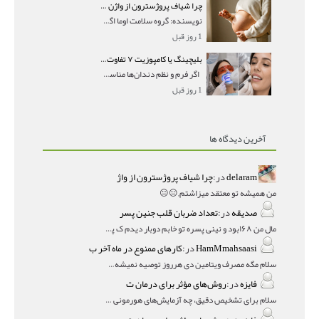
چرا شیاف پروژسترون از واژن بیرون می‌ریزد؟ میزان جذب و زمان صحیح مصرف
نویسنده: گروه سلامت اوما اگر بعد از گذاشتن شیاف پر
1 روز قبل
بلیچینگ یا کامپوزیت ۷ تفاوت مهم برای انتخاب درست
اگر فرم و نظم دندان‌ها مناسب است و مشکل
1 روز قبل
آخرین دیدگاه ها
delaram
در:
چرا شیاف پروژسترون از واژ
من همیشه تو معتقد میزاشتم,,😑😐
صدیقه
در:
تعداد ضربان قلب جنین پسر
مال من ۱۶۸بود و نینی پسره تو خابم دوبار دیدم ک پسره
HamMmahsaasi
در:
کارهای ممنوع در ماه آخر ب
سلام مگه مصرف ویتامین دی هرروز توصیه نمیشه؟درمقاله میگه
فایزه
در:
روش‌های مؤثر برای درمان ت
سلام برای تشخیص دقیق، چه آزمایش‌های هورمونی و چه سونوگر