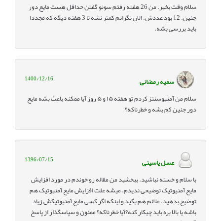
سلام وقت بخیر. من 26 هفته رفتم سونو گفتن حداقل هست مایع دور
جنین. 12 بود عددش. الان نگرانم کمتر نشه تا 3 هفته دیگه که مجددا
باید بررسی بشه.
1400/12/16
سمیه رمضانی
سلام من آمنیوسنتز کردم تو هفته ۱۵ و ۵ روز آیا ممکنه باعث بشه مایع
دور جنین کم بشه و خطرناکه؟
1396/07/15
عسل یاسینی
با سلام و خسته نباشید. ببخشید من مقاله رو خوندم در مورد افزایش
مایع آمنیوتیک توضیحی ندیدم. میشه علت افزایش مایع آمنیوتیک هم
توضیح بدهید. علائم هم بگید و اینکه اگر کسی مایع آمنیوتیکش زیاد
باشه یا بالا بره باید چیکار کنه؟آیا خطرناکه؟ ممنون و سپاسگذار از پاسخ