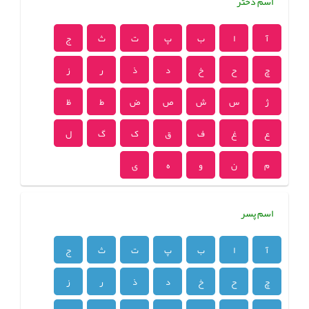
اسم دختر
آ
ا
ب
پ
ت
ث
ج
چ
ح
خ
د
ذ
ر
ز
ژ
س
ش
ص
ض
ط
ظ
ع
غ
ف
ق
ک
گ
ل
م
ن
و
ه
ی
اسم پسر
آ
ا
ب
پ
ت
ث
ج
چ
ح
خ
د
ذ
ر
ز