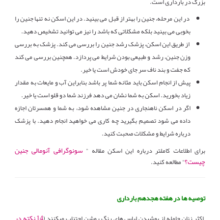
بزرگ در بارداری است.
در این مرحله، جنین را بهتر از قبل می بینید. در این اسکن نه تنها جنین را
بخوبی می بینید بلکه مشکلاتی که باشد را نیز می توانید تشخیص دهید.
از طریق این اسکن، پزشک رشد جنین را بررسی می کند. پزشک به بررسی
وزن جنین، رشد و طبیعی بودن شرایط می پردازد. همچنین بررسی می کند
که جفت و بند ناف سر جای خودش است یا خیر.
پیش از انجام اسکن باید مثانه شما پر باشد بنابراین آب و مایعات به مقدار
زیاد بخورید. اسکن به شما نشان می دهد فرزند شما دو قلو است یا خیر.
اگر در اسکن ناهنجاری در جنین مشاهده شود، به شما و همسرتان اجازه
داده می شود تصمیم بگیرید چه کاری می خواهید انجام دهید. با پزشک
درباره شرایط و مشکلات صحبت کنید.
سونوگرافی آنومالی جنین
برای اطلاعات کاملتر درباره این اسکن مقاله "
چیست؟
" مطالعه کنید.
توصیه ها در هفته هجدهم بارداری
14 نکته در
اکثر زنان حامله از پوشیدن لباس های رنگ روشن اجتناب میکنند (