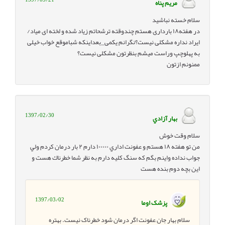
مریم پناه
سلام خسته نباشید
در هفته۱۸ بارداری هستم چندوقته ترشحاتم زیاد شده و لخته ای میاد/
ایراد نداره مشکلی نیست؟نگرانم یکمی_بعداینکه شباموقع خواب خیلی
به پهلوچپ وراست میشم بنظرتون مشکلی نیست؟
ممنونم ازتون
1397/02/30
بهار آزادي
سلام وقت خوش
من تو هفته ١٨ هستم و عفونت اداري ١٠٠٠٠٠ دارم ٢ بار درمان كردم ولي
جواب نداده واينم بگم كه سنگ كليه دارم به نظر شما خطرناك هست و
اين بچه دوم بنده هست
1397/03/02
پزشک اوما
سلام بهار جان عفونت اگر درمان شود خطرناک نیست. بهتره