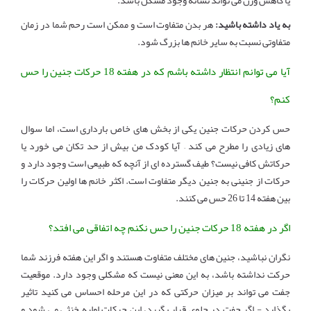
یا کاهش وزن می تواند نشانه وجود مشکل باشد.
به یاد داشته باشید:
هر بدن متفاوت است و ممکن است رحم شما در زمان
متفاوتی نسبت به سایر خانم ها بزرگ شود.
آیا می توانم انتظار داشته باشم که در هفته 18 حرکات جنین را حس
کنم؟
حس کردن حرکات جنین یکی از بخش های خاص بارداری است، اما سوال
های زیادی را مطرح می کند – آیا کودک من بیش از حد تکان می خورد یا
حرکاتش کافی نیست؟ طیف گسترده ای از آنچه که طبیعی است وجود دارد و
حرکات از جنینی به جنین دیگر متفاوت است. اکثر خانم ها اولین حرکات را
بین هفته 14 تا 26 حس می کنند.
اگر در هفته 18 حرکات جنین را حس نکنم چه اتفاقی می افتد؟
نگران نباشید، جنین های مختلف متفاوت هستند و اگر این هفته فرزند شما
حرکت نداشته باشد، به این معنی نیست که مشکلی وجود دارد. موقعیت
جفت می تواند بر میزان حرکتی که در این مرحله احساس می کنید تاثیر
بگذارد - اگر جفت در جلوی قرار بگیرد، این حرکات اولیه خنثی می شود و