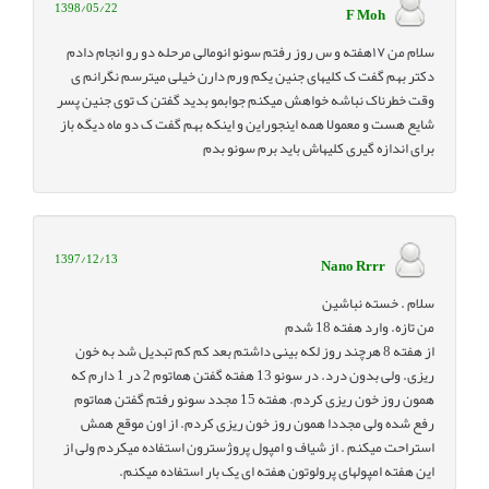
1398/05/22
F Moh
سلام من ۱۷هفته و س روز رفتم سونو انومالی مرحله دو رو انجام دادم
دکتر بهم گفت ک کلیهای جنین یکم ورم دارن خیلی میترسم نگرانم ی
وقت خطرناک نباشه خواهش میکنم جوابمو بدید گفتن ک توی جنین پسر
شایع هست و معمولا همه اینجوراین و اینکه بهم گفت ک دو ماه دیگه باز
برای اندازه گیری کلیهاش باید برم سونو بدم
1397/12/13
Nano Rrrr
سلام . خسته نباشین
من تازه. وارد هفته 18 شدم
از هفته 8 هرچند روز لکه بینی داشتم بعد کم کم تبدیل شد به خون
ریزی. ولی بدون درد. در سونو 13 هفته گفتن هماتوم 2 در 1 دارم که
همون روز خون ریزی کردم. هفته 15 مجدد سونو رفتم گفتن هماتوم
رفع شده ولی مجددا همون روز خون ریزی کردم. از اون موقع همش
استراحت میکنم . از شیاف و امپول پروژسترون استفاده میکردم ولی از
این هفته امپولهای پرولوتون هفته ای یک بار استفاده میکنم.