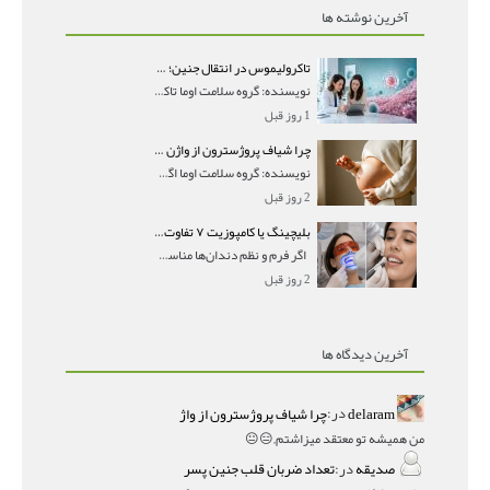
آخرین نوشته ها
تاکرولیموس در انتقال جنین؛ آیا شانس لانه‌گزینی را افزایش می‌دهد؟
نویسنده: گروه سلامت اوما تاکرولیموس در انتقال جنین
1 روز قبل
چرا شیاف پروژسترون از واژن بیرون می‌ریزد؟ میزان جذب و زمان صحیح مصرف
نویسنده: گروه سلامت اوما اگر بعد از گذاشتن شیاف پر
2 روز قبل
بلیچینگ یا کامپوزیت ۷ تفاوت مهم برای انتخاب درست
اگر فرم و نظم دندان‌ها مناسب است و مشکل
2 روز قبل
آخرین دیدگاه ها
delaram
در:
چرا شیاف پروژسترون از واژ
من همیشه تو معتقد میزاشتم,,😑😐
صدیقه
در:
تعداد ضربان قلب جنین پسر