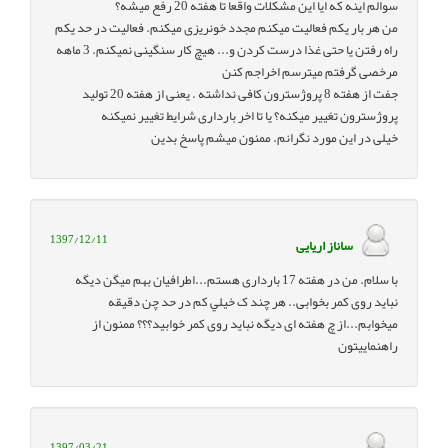
سوالم اینه که ایا این مشکلات واقعا تا هفته 20 رفع میشه؟
من هر بار یکم فعالیت میکنم مجدد خونریزی میکنم. فعالیت در حد یکم
راه رفتن یا حتی غذا درست کردن و... هیچ کار سنگینی نمیکنم. 3 ماهه
مرخصی گرفتم میترسم اخراجم کنن
جفت از هفته 8 پروژسترون کافی نداشته . یعنی از هفته 20 تولید
پروژسترون تغییر میکنه؟ یا تا اخر بارداری شرایط تغییر نمیکنه
خیلی در این مورد نگرانم. ممنون میشم پاسخ بدین
1397/12/11
ساناز اریایی
با سلام. من در هفته 17 بارداری هستم...اطرافیان بهم میگن دیگه
نباید روی کمر بخوابی.. هر چند ک خيلي کم در حد چن دقیقه
میخوابم...از چ هفته ای دیگه نباید روی کمر خوابید؟؟؟ ممنون از
راهنماییتون
1397/03/21