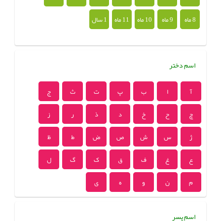
8 ماه
9 ماه
10 ماه
11 ماه
1 سال
اسم دختر
آ
ا
ب
پ
ت
ث
ج
چ
ح
خ
د
ذ
ر
ز
ژ
س
ش
ص
ض
ط
ظ
ع
غ
ف
ق
ک
گ
ل
م
ن
و
ه
ی
اسم پسر