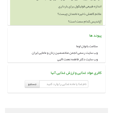
علائم کاهش ذخیره تخمدان چیست؟
آپاندیس کدام سمت است؟
خوردن چه چيزهايي باعث بزرگ شدن سينه ميشود
پیوند ها
سلامت بانوان اوما
وب سایت رسمی انجمن متخصصین زنان و مامایی ایران
وب سایت دکتر فاطمه نعمت االهی
کالری مواد غذایی و ارزش غذایی آنها
جستجو