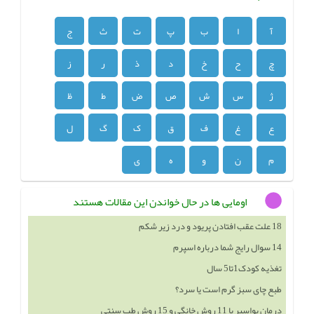
آ
ا
ب
پ
ت
ث
ج
چ
ح
خ
د
ذ
ر
ز
ژ
س
ش
ص
ض
ط
ظ
ع
غ
ف
ق
ک
گ
ل
م
ن
و
ه
ی
اومایی ها در حال خواندن این مقالات هستند
14 سوال رایج شما درباره اسپرم
تغذیه کودک1تا5 سال
طبع چای سبز گرم است یا سرد؟
درمان بواسیر با 11 روش خانگی و 15 روش طب سنتی
اندازه طبیعی فولیکول برای بارداری