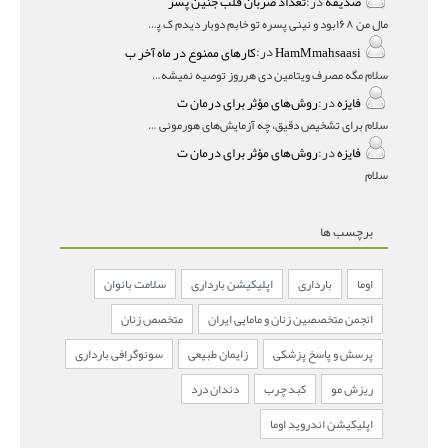
صدیقه
در:
تعداد ضربان قلب جنین پسر
مال من ۱۶۸بود و نینی پسره تو خابم دوبار دیدم ک پسره
HamMmahsaasi
در:
کارهای ممنوع در ماه آخر ب
سلام مگه مصرف ویتامین دی هرروز توصیه نمیشه؟درمقاله میگه
فایزه
در:
روش‌های مؤثر برای درمان ت
سلام برای تشخیص دقیق، چه آزمایش‌های هورمونی و چه سونوگر
فایزه
در:
روش‌های مؤثر برای درمان ت
سلام
برچسب ها
اوما
بارداری
اپلیکیشن بارداری
سلامت بانوان
انجمن متخصصین زنان و مامایی ایران
متخصص زنان
پرسش و پاسخ پزشکی
زایمان طبیعی
سونوگرافی بارداری
ریزش مو
کبد چرب
دندان درد
اپلیکیشن اندروید اوما