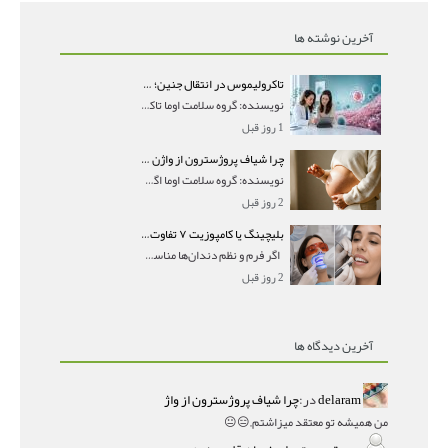
آخرین نوشته ها
تاکرولیموس در انتقال جنین؛ آیا شانس لانه‌گزینی را افزایش می‌دهد؟
نویسنده: گروه سلامت اوما تاکرولیموس در انتقال جنین
1 روز قبل
چرا شیاف پروژسترون از واژن بیرون می‌ریزد؟ میزان جذب و زمان صحیح مصرف
نویسنده: گروه سلامت اوما اگر بعد از گذاشتن شیاف پر
2 روز قبل
بلیچینگ یا کامپوزیت ۷ تفاوت مهم برای انتخاب درست
اگر فرم و نظم دندان‌ها مناسب است و مشکل
2 روز قبل
آخرین دیدگاه ها
delaram
در:
چرا شیاف پروژسترون از واژ
من همیشه تو معتقد میزاشتم,,😑😐