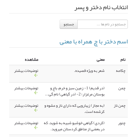
انتخاب نام دختر و پسر
انجمن متخصصین زنان و اوما
انتخاب نام کودک
جستجو
فهرست مواد غذایی
اپلیکیشن بارداری و کودک اوما
اسم دختر با چ همراه با معنی
تماس با ما
نام
معنی
مشاهده
چکامه
شعر به ویژه قصیده.
توضیحات بیشتر
چمن
(در قدیم) 1- زمین سبز و خرم، باغ و
توضیحات بیشتر
بوستان مرغزار؛ 2- (در گیاهی) نام گی...
چمن ناز
(به مجاز) زیبارویی که دارای ناز و عشوه و
توضیحات بیشتر
کرشمه است.
چنور
(کردی) گیاهی خوشبو شبیه به شوید، که
توضیحات بیشتر
در بعضی از مناطق کردستان میروید.