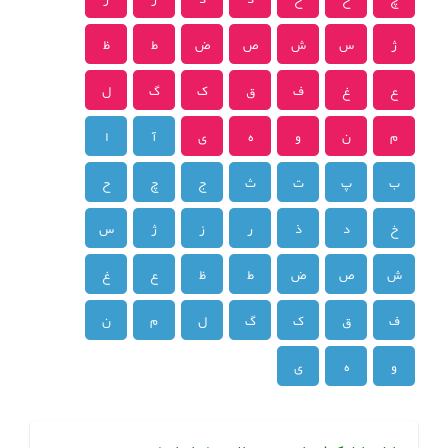
ژ
س
ش
ص
ض
ط
ظ
ع
غ
ف
ق
ک
گ
ل
م
ن
و
ه
ی
آ
ا
ب
پ
ت
ث
ج
چ
ح
خ
د
ذ
ر
ز
ژ
س
ش
ص
ض
ط
ظ
ع
غ
ف
ق
ک
گ
ل
م
ن
و
ه
ی