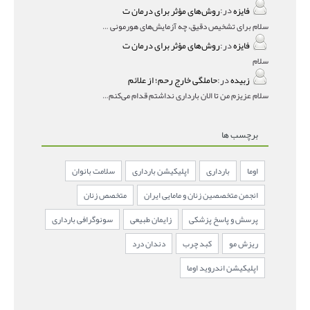
فایزه
در:
روش‌های مؤثر برای درمان ت
سلام برای تشخیص دقیق، چه آزمایش‌های هورمونی و چه سونوگر
فایزه
در:
روش‌های مؤثر برای درمان ت
سلام
زبیده
در:
حاملگی خارج رحم؛ از علائم
سلام عزیزم من تا الان بارداری نداشتم قدام می‌کنم باردار
برچسب ها
اوما
بارداری
اپلیکیشن بارداری
سلامت بانوان
انجمن متخصصین زنان و مامایی ایران
متخصص زنان
پرسش و پاسخ پزشکی
زایمان طبیعی
سونوگرافی بارداری
ریزش مو
کبد چرب
دندان درد
اپلیکیشن اندروید اوما