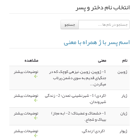
انتخاب نام دختر و پسر
انجمن متخصصین زنان و اوما
انتخاب نام کودک
جستجو
فهرست مواد غذایی
اپلیکیشن بارداری و کودک اوما
اسم پسر با ژ همراه با معنی
تماس با ما
نام
معنی
مشاهده
ژوبین
1- ژوپین، زوبین، نیزهی کوچک که در
توضیحات بیشتر
جنگهای قدیم به سوی دشمن پرتاب
میکردن...
ژیار
(کردی) 1- شهرنشینی، تمدن؛ 2- زندگی
توضیحات بیشتر
شهروندان.
ژیان
1- خشمناک و غضبناک؛ 2- (به مجاز)
توضیحات بیشتر
بیباک و شجاع.
ژیوار
(کردی) زندگی.
توضیحات بیشتر