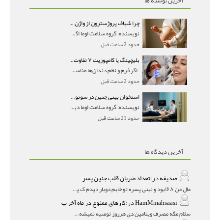
آخرین نوشته ها
چرا شیاف پروژسترون از واژن بیرون می‌ریزد؟ میزان جذب و زمان صحیح مصرف
نویسنده: گروه سلامت اوما اگر بعد از گذاشتن شیاف پر
حدود 2 ساعت قبل
بلیچینگ یا کامپوزیت ۷ تفاوت مهم برای انتخاب درست
اگر فرم و نظم دندان‌ها مناسب است و مشکل
حدود 2 ساعت قبل
استخوان بینی جنین در سونوگرافی؛ دیده نشدن یا دیر تشکیل شدن آن چه معنایی دارد؟
نویسنده: گروه سلامت اوما دیده نشدن استخوان بینی جن
حدود 21 ساعت قبل
آخرین دیدگاه ها
صدیقه
در:
تعداد ضربان قلب جنین پسر
مال من ۱۶۸بود و نینی پسره تو خابم دوبار دیدم ک پسره
HamMmahsaasi
در:
کارهای ممنوع در ماه آخر ب
سلام مگه مصرف ویتامین دی هرروز توصیه نمیشه؟درمقاله میگه