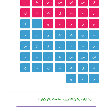
ژ
س
ش
ص
ض
ط
ظ
ع
غ
ف
ق
ک
گ
ل
م
ن
و
ه
ی
آ
ا
ب
پ
ت
ث
ج
چ
ح
خ
د
ذ
ر
ز
ژ
س
ش
ص
ض
ط
ظ
ع
غ
ف
ق
ک
گ
ل
م
ن
و
ه
ی
دانلود اپلیکیشن اندروید سلامت بانوان اوما