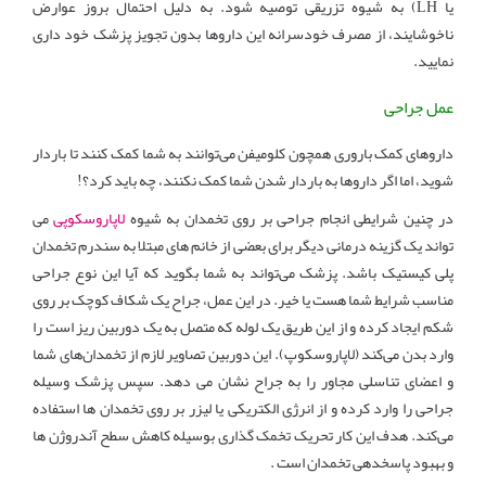
یا
LH
) به شیوه تزریقی توصیه شود. به دلیل احتمال بروز عوارض
ناخوشایند، از مصرف خودسرانه این داروها بدون تجویز پزشک خود داری
نمایید.
عمل جراحی
داروهای کمک باروری همچون کلومیفن می‌توانند به شما کمک کنند تا باردار
شوید، اما اگر داروها به باردار شدن شما کمک نکنند، چه باید کرد؟!
در چنین شرایطی انجام جراحی بر روی تخمدان به شیوه
لاپاروسکوپی
می
تواند یک گزینه درمانی دیگر برای بعضی از خانم های مبتلا به سندرم تخمدان
پلی کیستیک باشد. پزشک می‌تواند به شما بگوید که آیا این نوع جراحی
مناسب شرایط شما هست یا خیر. در این عمل، جراح یک شکاف کوچک بر روی
شکم ایجاد کرده و از این طریق یک لوله که متصل به یک دوربین ریز است را
وارد بدن می‌کند (لاپاروسکوپ). این دوربین تصاویر لازم از تخمدان‌های شما
و اعضای تناسلی مجاور را به جراح نشان می دهد. سپس پزشک وسیله
جراحی را وارد کرده و از انرژی الکتریکی یا لیزر بر روی تخمدان ها استفاده
می‌کند. هدف این کار تحریک تخمک گذاری بوسیله کاهش سطح آندروژن ها
و بهبود پاسخدهی تخمدان است .