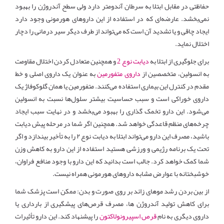
حفاظتی در مقابل ابتلا به سرطان آندومتر دارد ولی سطح آندروژن را بهبود
نمی‌بخشد. عارضه‌ای که در استفاده از این داروهای هورمونی وجود دارد
ایجاد چاقی و یا تشدید آن است که می‌تواند از طرف دیگر سیر درمانی را دچار
اختلال نماید
.
برای جلوگیری از ابتلا به
دیابت نوع 2
و همچنین متعادل کردن اختلال مقاومت
به انسولین، متخصصین از
داروی متفورمین
به عنوان یک داروی اصلی و خط
مقدم در کنترل این بیماری استفاده می‌کنند. متفورمین یا همان گلوکوفاژ یک
داروی خوراکی است و سبب حساسیت بیشتر سلول‌ها نسبت به انسولین
می‌شود. این دارو تخمک گذاری را بهبود می‌بخشد و در نهایت سبب ایجاد
چرخه‌های منظم قاعدگی خواهد شد. همچنین اگر شما در مرحله پیش دیابت
باشید، مصرف این دارو می‌تواند ابتلا به دیابت نوع ۲ را به تأخیر بیندازد و اگر
تحت یک برنامه رژیمی و ورزشی هستید استفاده از این دارو به کاهش وزن
شما کمک خواهد کرد. جالب است بدانید که این دارو با وجود منافع فراوان،
خوشبختانه با عوارض مشابه داروهای هورمونی همراه نیست.
از بین بردن رشد موهای زائد بر روی صورت و بدن: ممکن است پزشک شما
برای کاهش تولید آندروژن ها، مصرف قرص‌های پیشگیری از بارداری یا
داروی دیگری به نام
قرص اسپیرونولاکتون
را پیشنهاد کند. این دارو تأثیرات