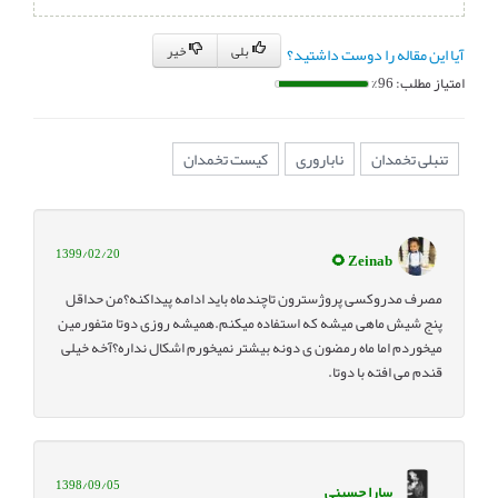
بلی
خیر
آیا این مقاله را دوست داشتید؟
امتیاز مطلب: 96%
تنبلی تخمدان
ناباروری
کیست تخمدان
1399/02/20
Zeinab 🌻
مصرف مدروکسی پروژسترون تاچندماه باید ادامه پیداکنه؟من حداقل
پنج شیش ماهی میشه که استفاده میکنم.همیشه روزی دوتا متفورمین
میخوردم اما ماه رمضون ی دونه بیشتر نمیخورم اشکال نداره؟آخه خیلی
قندم می افته با دوتا.
1398/09/05
سارا حسینی