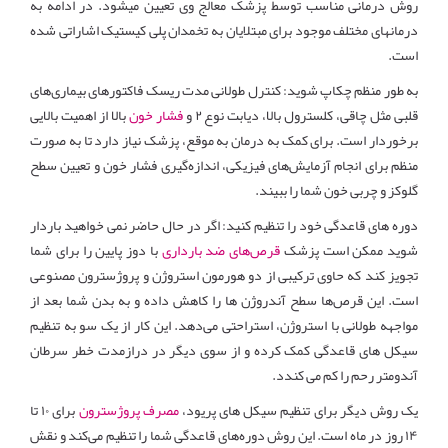
روش درمانی مناسب توسط پزشک معالج وی تعیین میشود. در ادامه به
درمانهای مختلف موجود برای مبتلایان به تخمدان پلی کیستیک اشاراتی شده
است.
به طور منظم چکاپ شوید: کنترل طولانی مدت ریسک فاکتورهای بیماری‌های
قلبی مثل چاقی، کلسترول بالا، دیابت نوع ۲ و
فشار خون
بالا از اهمیت بالایی
برخوردار است. برای کمک به درمان به موقع، پزشک نیاز دارد تا به صورت
منظم برای انجام آزمایش‌های فیزیکی، اندازه‌گیری فشار خون و تعیین سطح
گلوکز و چربی خون شما را ببیند
.
دوره های قاعدگی خود را تنظیم کنید: اگر در حال حاضر نمی خواهید باردار
شوید ممکن است پزشک
قرص‌های ضد بارداری
با دوز پایین را برای شما
تجویز کند که حاوی ترکیبی از دو هورمون استروژن و پروژسترون مصنوعی
است. این قرص‌ها سطح آندروژن ها را کاهش داده و به بدن شما بعد از
مواجهه طولانی با استروژن، استراحتی می‌دهد. این کار از یک سو به تنظیم
سیکل های قاعدگی کمک کرده و از سوی دیگر در درازمدت خطر سرطان
آندومتر رحم را کم می کندد
.
یک روش دیگر برای تنظیم سیکل های پریود،
مصرف پروژسترون
برای ۱۰ تا
۱۴ روز در ماه است. این روش دوره‌های قاعدگی شما را تنظیم می‌کند و نقش