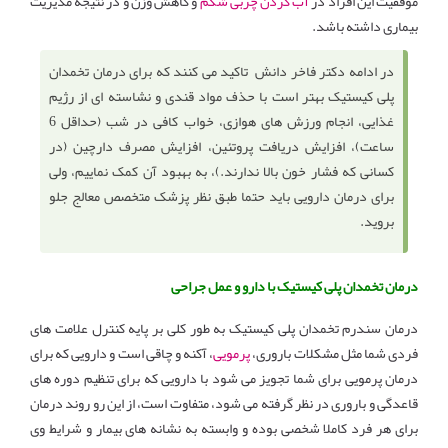
موفقیت این افراد در
آب کردن چربی شکم
و کاهش وزن و در نتیجه مدیریت
بیماری داشته باشد.
در ادامه دکتر فاخر دانش تاکید می کنند که برای درمان تخمدان
پلی کیستیک بهتر است با حذف مواد قندی و نشاسته ای از رژیم
غذایی، انجام ورزش های هوازی، خواب کافی در شب (حداقل 6
ساعت)، افزایش دریافت پروتئین، افزایش مصرف دارچین (در
کسانی که فشار خون بالا ندارند.)، به بهبود آن کمک نماییم، ولی
برای درمان دارویی باید حتما طبق نظر پزشک متخصص معالج جلو
بروید.
درمان تخمدان پلی کیستیک با دارو و عمل جراحی
درمان سندرم تخمدان پلی کیستیک به طور کلی بر پایه کنترل علامت های
فردی شما مثل مشکلات باروری،
پرمویی
، آکنه و چاقی است و دارویی که برای
درمان پرمویی برای شما تجویز می شود با دارویی که برای تنظیم دوره های
قاعدگی و باروری در نظر گرفته می شود، متفاوت است، از این رو روند درمان
برای هر فرد کاملا شخصی بوده و وابسته به نشانه های بیمار و شرایط وی