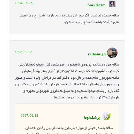
1398/02/03
Suzi Hazm
سلام خسته نباشید. اگر بیماران مبتلا به pco باردار شدن چه مراقبت
های داشته باشند که دچار سقط نشن.
1397/05/08
reihane gh
سلام من 22سالمه.پریودی نامنظم دارم.رفتم دکتر. سونو تخمدان پلی
کیستیک نشون داد که کیست ها کوچکتر از 8میلی متر بود.آزمایش
دادم هورمون هام همه نرمال بود.دکتر گف در مراحل اولیه است و هنوز
روی هورمون هام اثر نذاشته.تا الان قصد بارداری نداشتم.ولی دکتر بهم
گف باردار بشم.میخواستم بدونم میتونم داروی هورمونی نخورم و
باردارشم؟ اگر باردار بشم pco درمان میشه؟
1397/08/12
پزشک اوما
سلام بله در خیلی از موارد بارداری باعث از بین رفتن تخمدان