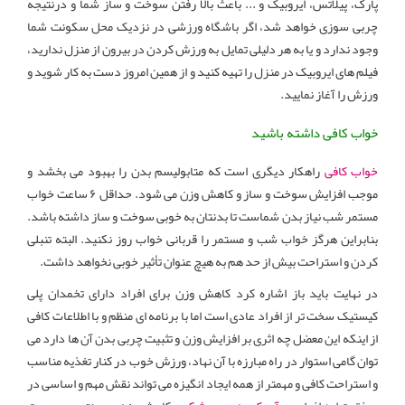
پارک، پیلاتس، ایروبیک و ... باعث بالا رفتن سوخت و ساز شما و درنتیجه
چربی سوزی خواهد شد، اگر باشگاه ورزشی در نزدیک محل سکونت شما
وجود ندارد و یا به هر دلیلی تمایل به ورزش کردن در بیرون از منزل ندارید،
فیلم های ایروبیک در منزل را تهیه کنید و از همین امروز دست به کار شوید و
ورزش را آغاز نمایید.
خواب کافی داشته باشید
خواب کافی
راهکار دیگری است که متابولیسم بدن را بهبود می بخشد و
موجب افزایش سوخت و ساز و کاهش وزن می شود. حداقل ۶ ساعت خواب
مستمر شب نیاز بدن شماست تا بدنتان به خوبی سوخت و ساز داشته باشد.
بنابراین هرگز خواب شب و مستمر را قربانی خواب روز نکنید. البته تنبلی
کردن و استراحت بیش از حد هم به هیچ عنوان تأثیر خوبی نخواهد داشت.
در نهایت باید باز اشاره کرد کاهش وزن برای افراد دارای تخمدان پلی
کیستیک سخت تر از افراد عادی است اما با برنامه ای منظم و با اطلاعات کافی
از اینکه این معضل چه اثری بر افزایش وزن و تثبیت چربی بدن آن ها دارد می
توان گامی استوار در راه مبارزه با آن نهاد، ورزش خوب در کنار تغذیه مناسب
و استراحت کافی و مهمتر از همه ایجاد انگیزه می تواند نقش مهم و اساسی در