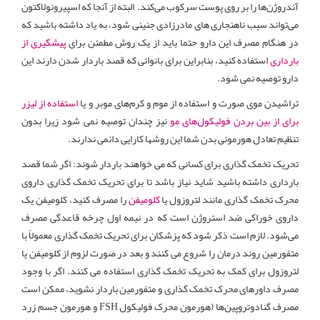
آندروژن‌ها را بر روی پوست سرکوب می‌کند. البته از آنجا که اسپیرونولاکتون
می‌تواند سبب ناهنجاری های مادرزادی جنینی شود، به یاد داشته باشید که
در هنگام مصرف این دارو حتما باید از یک روش مطمئن برای
پیشگیری از
بارداری
استفاده کنید، بنابراین برای بانوانی که قصد باردار شدن دارند این
دارو توصیه نمی شود.
تراشیدن موی صورت و استفاده از موم و کرم‌های موبر و یا
استفاده از لیزر
برای از بین بردن فولیکول‌های مو
نیز چندان توصیه نمی شود زیرا بدون
تنظیم تعادل هورمونی بدن شما این روشها کارایی دائمی ندارند.
تحریک تخمک گذاری برای کسانی که می خواهند باردار شوند: اگر شما قصد
بارداری داشته باشید شاید نیاز باشد تا برای تحریک تخمک گذاری داروی
محرک تخمک گذاری مانند لتروزول یا
کلومیفن
را مصرف کنید، کلومیفن یک
داروی خوراکی ضد استروژن است که در نیمه اول چرخه قاعدگی مصرف
می‌شود. لازم است ذکر شود که پزشکان برای تحریک تخمک گذاری معمولاً با
متفورمین روند درمان را شروع می کنند و بعد در صورت لزوم از کلومیفن یا
لتروزول برای کمک به تحریک تخمک گذاری استفاده می کنند
.
اگر با وجود
مصرف داورهای محرک تخمک گذاری و متفورمین باردار نشوید، ممکن است
مصرف گنادوتروپین‌ها (هورمون محرک فولیکول
FSH
و هورمون جسم زرد