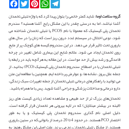
Facebook
Twitter
Pinterest
WhatsApp
Telegram
گروه سلامت اوما:
شاید کمتر خانمی را بتوان پیدا کرد که با واژه تنبلی تخمدان
آشنا نباشد، اما به درستی چقدر با این مشکل رایج آشنا هستید؟ سندرم
تخمدان پلی کیستیک که معمولا با نام PCOS یا تنبلی تخمدان شناخته می
شود، نوعی اختلال در سیستم غدد درون ریز است که زنان را در سال های
باروری تحت تاثیر قرار می دهد. در این سندروم کیسه های کوچک پر از مایع
روی تخمدان ایجاد می شود. علائم شایع این بیماری شامل تغییر در چرخه
قاعدگی و رشد بیش از حد مو است. در این مقاله به هرآنچه باید در رابطه با
تنبلی تخمدان یا در اصطلاح سندروم تخمدان پلی کیستیک (
PCO
) بدانید، از
جمله علل بروز، نشانه ها، و عوارض پرداخته ایم. همچنین با مطالعه این متن
می توانید با راهکارهای درمانی تنبلی تخمدان از جمله تغییرات سبک زندگی،
دارو درمانی و مداخلات پزشکی و جراحی آشنا شوید. پس با ما همراه باشید.
تخمدان‌های بزرگ تر از حد طبیعی و مشاهده تعداد زیادی کیست های ریز
(البته در بیشتر مبتلایان) که در لایه بیرونی هر تخمدان قرار گرفته است،
دلیل اصلی نام گذاری سندروم تخمدان پلی کیستیک و یا به طور
اختصار
PCO
هستند. در حدود 4 تا 20 درصد از بانوانی که در سنین باروری
هستند، از مشکل تنبلی تخمدان رنج می برند. علت اصلی این مشکل هنوز به