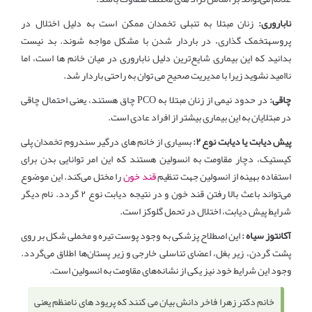
ناباروری:
زنان مبتلا به
تنبلی تخمدان
ممکن است به دلیل اختلال در
پروسهتخمک گذاری، در باردار شدن با مشکل مواجه شوند. بد نیست
بدانید که این بیماری شایع‌ترین دلیل ناباروری در میان خانم ها است، اما
ناامید نشوید زیرا با مدیریت صحیح می توان به راحتی باردار شد.
چاقی:
در حدود نیمی از زنان مبتلا به
PCO
چاق هستند، یعنی احتمال چاقی
در مبتلایان به این بیماری بیشتر از افراد عادی است.
پیش دیابت یا دیابت نوع ۲:
بسیاری از خانم های درگیر سندروم تخمدان پلی
کیستیک، دچار مقاومت به انسولین هستند که این امر توانایی بدن برای
استفاده بهینه از انسولین جهت تنظیم
قند خون
را مختل می‌کند. این موضوع
می‌تواند باعث بالا رفتن قند خون و در نتیجه دیابت نوع ۲ گردد. نام دیگر
شرایط پیش دیابت، اختلال در تحمل گلوکز است
.
آکانتوز سیاه :
این اصطلاح پزشکی به وجود پوست تیره و مخملی شکل بر روی
پشت گردن، زیر بغل، اعضای تناسلی خارجی و زیر پستان‌ها اطلاق می‌گردد.
وجود این شرایط خود نیز یکی از نشانه‌های مقاومت به انسولین است.
خانم دکتر زهرا فاخر دانش بیان می کنند که پریود های نامنظم یعنی