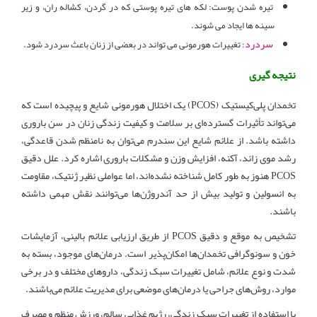
تیره شدن پوست: لکه های تیره پوستی که در گردن، کشاله ران، و زیر
سینه ها ایجاد می شوند.
سردرد
: تغییرات هورمونی می تواند در بعضی از زنان باعث سردرد شود.
نتیجه گیری
تخمدان پلی‌کیستیک (PCOS) یک اختلال هورمونی شایع و پیچیده است که
می‌تواند تأثیرات گسترده‌ای بر سلامت و کیفیت زندگی زنان در سن باروری
داشته باشد. از علائم شایع این سندرم می‌توان به نامنظم شدن قاعدگی،
رشد موی زائد، آکنه، افزایش وزن و مشکلات باروری اشاره کرد. علل دقیق
PCOS هنوز به طور کامل شناخته نشده‌اند، اما عواملی نظیر ژنتیک، مقاومت
به انسولین و تولید بیش از حد آندروژن‌ها می‌توانند نقش مهمی داشته
باشند.
تشخیص به موقع و دقیق PCOS از طریق ارزیابی علائم بالینی، آزمایشات
خون و سونوگرافی تخمدان‌ها امکان‌پذیر است. درمان‌های موجود، بسته به
شدت و نوع علائم، شامل تغییرات سبک زندگی، داروهای مختلف و در برخی
موارد، روش‌های جراحی یا درمان‌های موضعی برای مدیریت علائم می‌باشند.
با استفاده از تغییرات سبک زندگی، رژیم غذایی سالم، ورزش منظم و مصرف