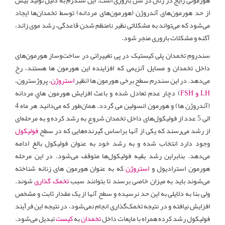
هورمونی رایج در زنان در سن باروری است. این سندرم به دلیل تولید بیش
از حد هورمون‌های آندروژن (هورمون‌های مردانه) توسط تخمدان‌ها ایجاد
می‌شود که می‌تواند به مشکلاتی نظیر نامنظم شدن قاعدگی، رشد موی زائد،
آکنه و مشکلات باروری منجر شود.
سندروم تخمدان پلی کیستیک در پی تغییراتی در ساخت‌وساز هورمون‌های
داخل تخمدان و مسایل آنزیمی که افزاینده این هورمون ها هستند، رخ
می‌دهد. در این سندرم سطح برخی هورمون ها (نظیر
استروژن
، پروژسترون،
LH
و
FSH
) دچار عدم تعادل شده و باعث افزايش هورمون هاي مردانه
(آندروژن ها) و هورمون انسولین می گردد
.
همان‌طور که می‌دانید هر ماه 4
الی 5 عدد از فولیکول‌های داخل تخمدان شروع به رشد کرده و به مرحله‌ای
از رشد می‌رسند که یکی از ‌آنها براساس گیرنده‌هایی که در سطح
فولیکول
وجود دارد انتخاب شده و به رشد خود به عنوان فولیکول بالغ ادامه
می‌دهد. بنابراین رشد بقیه فولیکول‌ها متوقف می‌شود. در این مرحله
هورمون استرادیول و
استروژن
که به عنوان هورمون های زنانه شناخته
می‌شوند باید به میزان خاصی برسند تا بتوانند سبب
تخمک گذاری
شوند.
ولی بنا به دلایلی به این حد نرسیده و سطح آنها از یک مقدار ثابت و مشخص
افزایش نیافته و در نتیجه تخمک‌گذاری انجام نمی‌شود، در نتیجه این فرآیند
فولیکول رشد کرده همراه با مایعات داخل
تخمدان
به
کیست
تبدیل می‌شود.