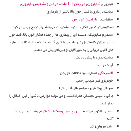
ناباروری در زنان : 12 علت، درمان و تشخیص ناباروری
ناباروری (
)
دیابت بارداری یا فشار خون بالا ناشی از بارداری
زایمان زودرس
سقط جنین یا
استئوهپاتیت غیر الکلی - التهاب شدید کبدی ناشی از تجمع چربی در کبد
سندرم متابولیک – دسته ای از بیماری ها از جمله فشار خون بالا، قند خون
بالا و میزان کلسترول غیر طبیعی یا تری گلیسرید که خطر ابتلا به بیماری
های قلبی عروقی را به طور قابل توجهی افزایش می دهند
دیابت نوع 2 یا پیش دیابت
آپنه خواب
افسردگی
، اضطراب و اختلالات خوردن
خونریزی غیر طبیعی رحمی
سرطان پوشش رحم (سرطان آندومتر)
چاقی با تنبلی تخمدان همراه است و می تواند عوارض ناشی از این اختلال را
بدتر کند.
مو روی سر پوست نازک تر می شود
طاسی با الگوی مردانه:
و می ریزد.
آکنه
رشد موهای زائد