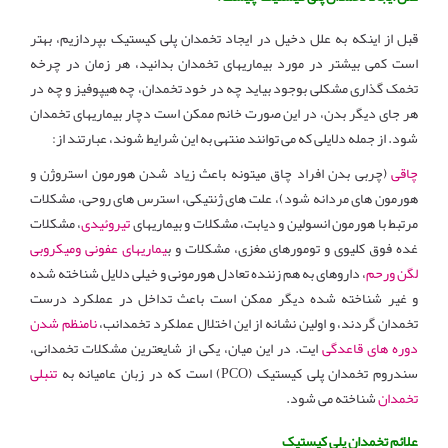
قبل از اینکه به علل دخیل در ایجاد تخمدان پلی کیستیک بپردازیم، بهتر
است کمی بیشتر در مورد بیماریهای تخمدان بدانید، هر زمان در چرخه
تخمک گذاری مشکلی بوجود بیاید چه در خود تخمدان، چه هیپوفیز و چه در
هر جای دیگر بدن، در این صورت خانم ممکن است دچار بیماریهای تخمدان
شود
.
از جمله دلایلی که می توانند منتهی به این شرایط شوند، عبارتند از:
چاقی
(چربی بدن افراد چاق میتونه باعث زیاد شدن هورمون استروژن و
هورمون های مردانه شود)، علت های ژنتیکی، استرس های روحی، مشکلات
مرتبط با هورمون انسولین و دیابت، مشکلات و بیماریهای
تیروئیدی
، مشکلات
غده فوق کلیوی و تومورهای مغزی، مشکلات و ب
یماریهای عفونی ومیکروبی
لگن ورحم
، داروهای به هم زننده تعادل هورمونی و خیلی دلایل شناخته شده
و غیر شناخته شده دیگر ممکن است باعث تداخل در عملکرد درست
تخمدان گردند، و اولین نشانه از این اختلال عملکرد تخمدانب،
نامنظم شدن
دوره های قاعدگی
ایت. در این میان، یکی از شایعترین مشکلات تخمدانی،
سندروم تخمدان پلی کیستیک (
PCO
) است که در زبان عامیانه به
تنبلی
تخمدان
شناخته می شود.
علائم تخمدان پلی کیستیک