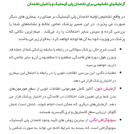
آزمایشهای تشخیصی برای تخمدان پلی کیستیک و یا تنبلی تخمدان
در واقع تشخیص اولیه تخمدان پلی کیستیک بر مبنای رد بیماری های دیگر
صورت می پذیرد، در این مسیر پزشک تمامی علائم و نشانه‌های شما را
بررسی کرده و سپس سایر احتمالات را رد می‌کند
.
مهم ترین نکاتی که
پزشک در ویزیت خود به آن ها توجه خواهد کرد، به قرار زیر می باشند:
کسب شرح حال: پزشک سوالاتی در رابطه با سابقه پزشکی شما از جمله قد
و وزن، طول دوره های قاعدگی، منظم و یا نا منظم بودن آن و سایر علائمی که
دارید، خواهد پرسید.
معاینات لگنی: این بررسی اطلاعات خوبی را در رابطه با احتمال این بیماری
در اختیار پزشک قرار می دهد.
آزمایش خون
: آنالیز کامل هورمونی، اطلاعات خوبی از سطح هورمون‌های
بدن شما برای تعیین علت اختلالات در قاعدگی در اختیار پزشک قرار می
دهد. آزمایش‌های دیگری که ممکن است انجام شوند، شامل تست تحمل
گلوکز، ارزیابی سطح کلسترول و تری گلیسرید هستند.
سونوگرافی لگنی
: از بهترین روش های تأیید وجود تخمدان پلی کیستیک،
سونوگرافی است که بسته به شرایط خانم می تواند به صورت شکمی یا