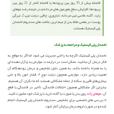
فاصله بیش از 35 روز بین پریودها یا فاصله کمتر از 21 روز بین
پریودها، افزایش سطح هورمون های مردانه و در نتیجه رشد موهای
زاید، آکنه، طاسی تیپ مردانه، ناباروری، چاقی، دیابت تیپ 2، تیرگی
پوست در بعضی نقاط بدن از مهم ترین علامت های سندروم تخمدان
پلی کیستیک هستند.
تخمدان پلی کیستیک و مراجعه به پزشک
تخمدان پلی کیستیک اگرچه به راختی مدیریت می شود اما اگر به موقع به
فکر درمان آن نباشید، ممکن است در درازمدت عوارض بد و آزاردهنده ای
را به همراه داشته باشد، به همین دلیل تشخیص و درمان زودهنگام آن
اهمیت زیادی دارد، عوارضی همچون دیابت نوع ۲، فشار خون بالا و حتی
بیماری‌های قلبی و سکته از جمله مشکلاتی هستند که ما نگران آن هستیم.
بنابراین اگر مشکلاتی همچون اختلالات قاعدگی، تأخیر در قاعدگی یا قطع
آن،
موهای زائد
روی بدن یا صورت یا آکنه دارید با پزشک خود مشورت کنید.
تا بررسی های تخصصی برای تشخیص سندروم تخمدان پلی کیستیک انجام
شده و در صورت لزوم درمان برایتان آغاز شود.