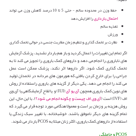
حفظ وزن در محدوده سالم - حتی 5 تا 10 درصد کاهش وزن می تواند
احتمال بارداری
را افزایش دهد
تغذیه سالم
ورزش
نظارت بر تخمک گذاری و تنظیم زمان مقاربت جنسی در حوالی تخمک گذاری
اگر تمام این تغییرات را اعمال کردید و باز هم باردار نشدید، پزشک آزمایش
های ناباروری را انجام می دهد و داروهای کمک باروری را تجویز می کند تا به
تخمک گذاری کمک شود. اگر داروها اثر نکند، پزشک ممکن است عمل
جراحی را برای خارج کردن بافتی که هورمون های مردانه در تخمدان تولید
می کند را انجام می دهد. یکی دیگر از گزینه های باروری راستفاده از روش
های نوین کمک باروری همچون
آی یو آی
(IUI) و یا لقاح آزمایشگاهی یا آی وی
اف (IVF) است (
آی وی اف چیست و چگونه انجام می شود؟
). با این حال، این
روش هزینه بر و زمان بر است و معمولا هنگامی مورد توجه قرار می گیرد که
تمام گزینه های دیگر ناموفق باشند. خوشبختانه، با تغییر سبک زندگی یا
استفاده از داروهای کمک باروری، اکثر زنان مبتلا به PCOS باردار می شوند.
PCOS و حاملگی