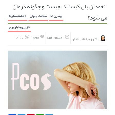
تخمدان پلی کیستیک چیست و چگونه درمان
انجمن متخصصین زنان و اوما
انتخاب نام کودک
می شود؟
بیماری ها
سلامت بانوان
دانشنامه اوما
فهرست مواد غذایی
اپلیکیشن بارداری و کودک اوما
نازایی و ناباروری
تماس با ما
1,090
98177
1403/04/31
دکتر زهرا فاخر دانش