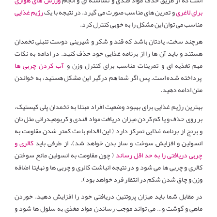
است که از طریق حذف مواد قندی و نشاسته ای و انجام
ورزش های هوازی
برای لاغری
و تمرین های مناسب صورت می گیرد. در نتیجه با یک
رژیم غذایی
مناسب می توان این مشکل را به خوبی کنترل کرد.
هرچند سخت، یادتان باشد که قند و شکر و شیرینی دوست تنبلی تخمدان
هستند و باید آن ها را از برنامه غذایی خود حذف کنید. در ادامه به نکات
مهم تغذیه ای و تمرینات مناسب برای کنترل وزن و
آب کردن چربی ها
پرداخته شده است. پس اگر شما هم درگیر این مشکل هستید، به خواندن
متن ادامه دهید.
بهترین رژیم غذایی برای بهبود وضعیت افراد مبتلا به تخمدان پلی کیستیک،
بر روی حذف و یا کم کردن میزان دریافت مواد قندی و کربوهیدراتی مثل نان
و برنج از برنامه غذایی تمرکز دارد ( این اقدام باعث کمتر شدن مقاومت به
انسولین و افزایش سوخت و ساز بدن خواهد شد). از طرفی باید
کالری و
چربی دریافتی را به حد اقل رساند
( چون مقاومت به انسولین مانع سوختن
کالری و چربی ها می شود و در نتیجه انباشت کالری و چربی ها و نهایتا اضافه
وزن و چاق شدن شکم در انتظار فرد خواهد بود).
در مقابل شما باید میزان پروتئین دریافتی خود را افزایش دهید. خوردن
ماهی و گوشت و… می تواند موجب رساندن مواد مغذی به سلول ها شود و