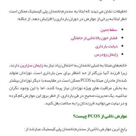
تحقیقات نشان می ئهند که ابتلا به سندرم تخمدان پلی کیستیک ممکن است
خطر ابتلا به برخی از عوارض در دوران بارداری را افزایش دهد، از جکله:
سقط جنین
فشار خون بالا ناشی از حاملگی
دیابت بارداری
زایمان زودرس
خانم های مبتلا به تنبلی تخمدان به احتمال زیاد نیاز به
زایمان سزارین
دارند،
زیرا فرزند آنها بزرگتر از حد انتظار برای سن بارداری است. نوزادان متولد
شده از مادران مبتلا به PCOS ممکن است در مقایسه با دیگر نوزادان بیشتر
به بخش مراقبت های ویژه نوزادان نیاز پیدا کنند، اما با این وجود نگران
نباشید، یک مدیریت صحیح در طی بارداری، از خطر بروز این عوارض کم کرده
و در نهایت می توانید فرزندتان را به سلامت بغل کنید.
عوارض ناشی از PCOS چیست؟
رایج ترین عوارض ناشی از سندرم تخمدان پلی کیستیک عبارتند از: