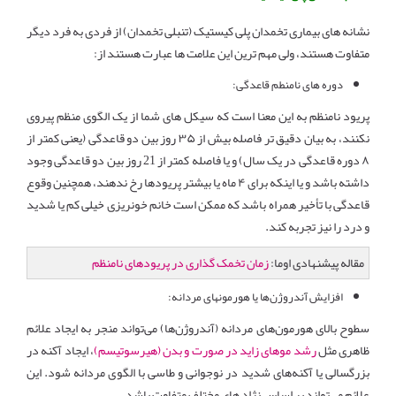
نشانه های بیماری تخمدان پلی کیستیک (تنبلی تخمدان) از فردی به فرد دیگر
متفاوت هستند، ولی مهم ترین این علامت ها عبارت هستند از:
دوره های نامنطم قاعدگی
:
پریود نامنظم به این معنا است که سیکل های شما از یک الگوی منظم پیروی
نکنند، به بیان دقیق تر فاصله بیش از ۳۵ روز بین دو قاعدگی (یعنی کمتر از
۸ دوره قاعدگی در یک سال) و یا فاصله کمتر از 21 روز بین دو قاعدگی وجود
داشته باشد و یا اینکه برای ۴ ماه یا بیشتر پریودها رخ ندهند، همچنین وقوع
قاعدگی با تأخیر همراه باشد که ممکن است خانم خونریزی خیلی کم یا شدید
و درد را نیز تجربه کند.
مقاله پیشنهادی اوما:
زمان تخمک گذاری در پریودهای نامنظم
افزایش آندروژن‌ها یا هورمونهای مردانه
:
سطوح بالای هورمون‌های مردانه (آندروژن‌ها) می‌تواند منجر به ایجاد علائم
ظاهری مثل
رشد موهای زاید در صورت و بدن (هیرسوتیسم)
، ایجاد آکنه در
بزرگسالی یا آکنه‌های شدید در نوجوانی و طاسی با الگوی مردانه شود. این
علائم می‌تواند بر اساس نژاد های مختلف متفاوت باشد.