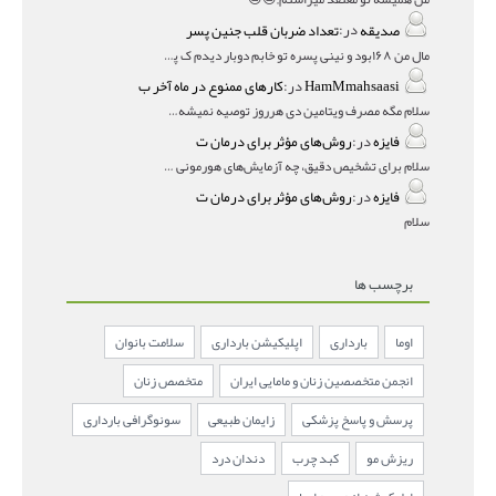
صدیقه
در:
تعداد ضربان قلب جنین پسر
مال من ۱۶۸بود و نینی پسره تو خابم دوبار دیدم ک پسره
HamMmahsaasi
در:
کارهای ممنوع در ماه آخر ب
سلام مگه مصرف ویتامین دی هرروز توصیه نمیشه؟درمقاله میگه
فایزه
در:
روش‌های مؤثر برای درمان ت
سلام برای تشخیص دقیق، چه آزمایش‌های هورمونی و چه سونوگر
فایزه
در:
روش‌های مؤثر برای درمان ت
سلام
برچسب ها
اوما
بارداری
اپلیکیشن بارداری
سلامت بانوان
انجمن متخصصین زنان و مامایی ایران
متخصص زنان
پرسش و پاسخ پزشکی
زایمان طبیعی
سونوگرافی بارداری
ریزش مو
کبد چرب
دندان درد