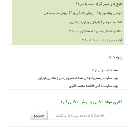
درمان بواسیر با 11 روش خانگی و 15 روش طب سنتی
اندازه طبیعی فولیکول برای بارداری
علائم کاهش ذخیره تخمدان چیست؟
آپاندیس کدام سمت است؟
خوردن چه چيزهايي باعث بزرگ شدن سينه ميشود
پیوند ها
سلامت بانوان اوما
وب سایت رسمی انجمن متخصصین زنان و مامایی ایران
وب سایت دکتر فاطمه نعمت االهی
کالری مواد غذایی و ارزش غذایی آنها
جستجو