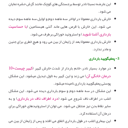
این عارضه نسبتا نادر توسط برجستگی های کوچک مانند گزش حشره نمایان
می شود.
خارش بارداری معمولا در اواخر سه ماهه دوم و اوایل سه ماهه سوم دیده
با حساسیت
می شود. این خارش با قرص هایی ماند آنتی هیستامین (
بارداری آشنا شوید
) و استروئید خوراکی برطرف می شود.
خارش بارداری معمولا بعد از زایمان از بین می رود و هیچ خطری برای جنین
و مادر ندارد.
3- پمفیگویید بارداری
کهیر چیست+10
در موارد بسیار نادر، خانم باردار از شدت خارش کهیر (
درمان خانگی آن
) می زند و این کهیر به تاول تبدیل میشود. این مشکل
پوستی پمفیگویید بارداری نامیده میشود.
این مشکل در سه ماهه دوم و سوم بارداری دیده می شود. این مشکل
درد اطراف ناف در بارداری
اغلب در اطراف ناف شروع می شود (
) و به
سایر نقاط بدن نیز منتقل می شود. می توان از استروئیدهای خوراکی برای
درمان آن استفاده کرد.
این بیماری اغلب در طول بارداری اتفاق می افتد و پس از زایمان از بین می