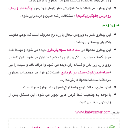
رود. می توان با تغذیه مناسب مادر این بیماری را از بین برد.
چگونه از زایمان
این بیماری می تواند باعث افزایش خطر زایمان زودرس (
زودرس جلوگیری کنیم؟
)، مشکلات رشد جنین و مرده زایی شود.
4- زرد زخم
این بیماری نادر به ویروس تبخال یا زرد زخ معروف است که نوعی عفونت
باکتریایی پوستی می باشد.
سه ماهه سوم بارداری
این بیماری معمولا در
دیده می شود و توسط نقاط
قرمز گسترده یا برجستگی پر از چرک کوچک نمایان می شود. این نقاط بر
روی ران، زیر بغل و کشاله ران دیده می شود و اطراف ناف و سینه را نیز
سیاه شدن نوک سینه در بارداری
(
) تحت تاثیر قرار می دهند. این بیماری
دردناک است اما معمولا خارش ندارد.
این بیماری با حالت تهوع و استفراغ، اسهال و تب و لرز همراه است.
با توجه به وضعیت شما قرص هایی تجویز می شود. این مشکل پس از
زایمان برطرف می شود.
منبع:
www.babycenter.com
هیئت تحریریه اوما
این مطلب به ویرایش و تأیید علمی
رسیده است،