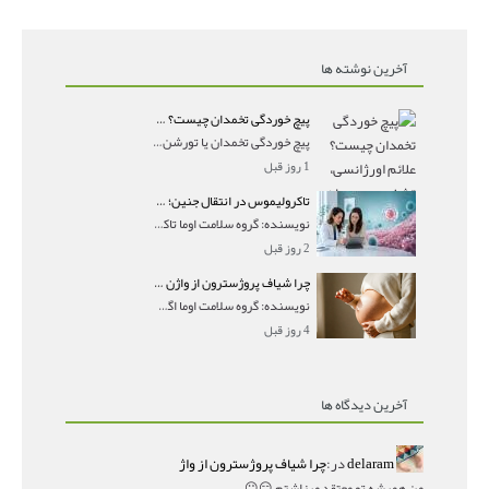
آخرین نوشته ها
پیچ خوردگی تخمدان چیست؟ علائم اورژانسی، تشخیص و درمان تورشن تخمدان
پیچ خوردگی تخمدان یا تورشن تخمدان زمانی رخ می‌ده
1 روز قبل
تاکرولیموس در انتقال جنین؛ آیا شانس لانه‌گزینی را افزایش می‌دهد؟
نویسنده: گروه سلامت اوما تاکرولیموس در انتقال جنین
2 روز قبل
چرا شیاف پروژسترون از واژن بیرون می‌ریزد؟ میزان جذب و زمان صحیح مصرف
نویسنده: گروه سلامت اوما اگر بعد از گذاشتن شیاف پر
4 روز قبل
آخرین دیدگاه ها
delaram
در:
چرا شیاف پروژسترون از واژ
من همیشه تو معتقد میزاشتم,,😑😐