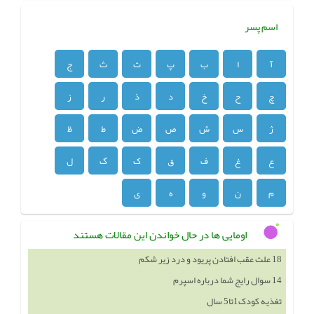
اسم پسر
آ
ا
ب
پ
ت
ث
ج
چ
ح
خ
د
ذ
ر
ز
ژ
س
ش
ص
ض
ط
ظ
ع
غ
ف
ق
ک
گ
ل
م
ن
و
ه
ی
اومایی ها در حال خواندن این مقالات هستند
14 سوال رایج شما درباره اسپرم
تغذیه کودک1تا5 سال
طبع چای سبز گرم است یا سرد؟