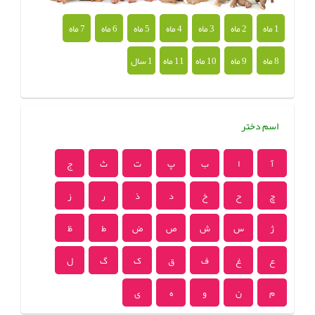
1 ماه
2 ماه
3 ماه
4 ماه
5 ماه
6 ماه
7 ماه
8 ماه
9 ماه
10 ماه
11 ماه
1 سال
اسم دختر
آ
ا
ب
پ
ت
ث
ج
چ
ح
خ
د
ذ
ر
ز
ژ
س
ش
ص
ض
ط
ظ
ع
غ
ف
ق
ک
گ
ل
م
ن
و
ه
ی