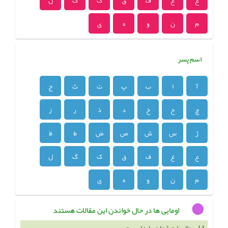
ع
غ
ف
ق
ک
گ
ل
م
ن
و
ه
ی
اسم پسر
آ
ا
ب
پ
ت
ث
ج
چ
ح
خ
د
ذ
ر
ز
ژ
س
ش
ص
ض
ط
ظ
ع
غ
ف
ق
ک
گ
ل
م
ن
و
ه
ی
اومایی ها در حال خواندن این مقالات هستند