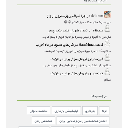
آخرین دیدگاه ها
delaram
در:
چرا شیاف پروژسترون از واژ
من همیشه تو معتقد میزاشتم,,😑😐
صدیقه
در:
تعداد ضربان قلب جنین پسر
مال من ۱۶۸بود و نینی پسره تو خابم دوبار دیدم ک پسره
HamMmahsaasi
در:
کارهای ممنوع در ماه آخر ب
سلام مگه مصرف ویتامین دی هرروز توصیه نمیشه؟درمقاله میگه
فایزه
در:
روش‌های مؤثر برای درمان ت
سلام برای تشخیص دقیق، چه آزمایش‌های هورمونی و چه سونوگر
فایزه
در:
روش‌های مؤثر برای درمان ت
سلام
برچسب ها
اوما
بارداری
اپلیکیشن بارداری
سلامت بانوان
انجمن متخصصین زنان و مامایی ایران
متخصص زنان