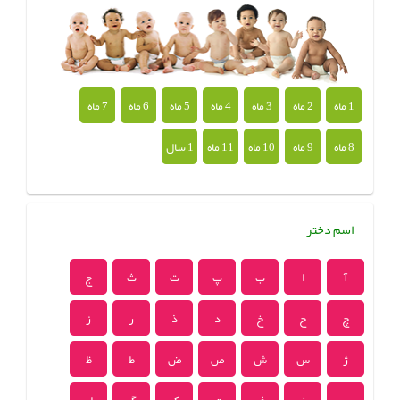
1 ماه
2 ماه
3 ماه
4 ماه
5 ماه
6 ماه
7 ماه
8 ماه
9 ماه
10 ماه
11 ماه
1 سال
اسم دختر
آ
ا
ب
پ
ت
ث
ج
چ
ح
خ
د
ذ
ر
ز
ژ
س
ش
ص
ض
ط
ظ