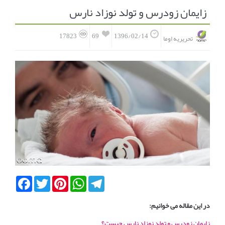
زایمان زودرس و تولد نوزاد نارس
انجمن متخصصین زنان و اوما
انتخاب نام کودک
69
17823
1396/02/14
تحریریه اوما
فهرست مواد غذایی
اپلیکیشن بارداری و کودک اوما
تماس با ما
Facebook
Twitter
Pinterest
WhatsApp
Telegram
در این مقاله می خوانیم:
زایمان زودرس و تولد نوزاد نارس چیست؟