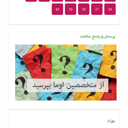
40
39
38
37
36
پرسش و پاسخ سلامت
نوزاد