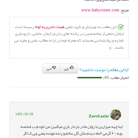
منبع:
www.babycenter.com
هیئت تحریریه اوما
این مطلب به ویرایش و تأیید علمی
رسیده است،
ایشان جمعی از متخصصین در رشته های زنان و زایمان، مامایی، داروسازی،
تغذیه و روانشناسی هستند که همراه اوما در ارائه مطالب علمی و مفید می
باشند.
بلی
خیر
آیا این مقاله را دوست داشتید؟
امتیاز مطلب: 95%
1401/10/28
Zarrii azizi
اینا چیه میزارین با روان مادر باردار بازی میکنین من خودم ب شخصه
بچه ۶۰۰ گرمی ۶ماه دیدم مثل گل سالم و زنده مونده یعنی چی ک اگر