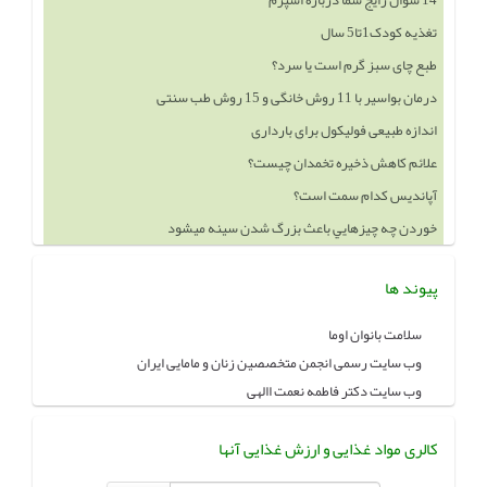
14 سوال رایج شما درباره اسپرم
تغذیه کودک1تا5 سال
طبع چای سبز گرم است یا سرد؟
درمان بواسیر با 11 روش خانگی و 15 روش طب سنتی
اندازه طبیعی فولیکول برای بارداری
علائم کاهش ذخیره تخمدان چیست؟
آپاندیس کدام سمت است؟
خوردن چه چيزهايي باعث بزرگ شدن سينه ميشود
پیوند ها
سلامت بانوان اوما
وب سایت رسمی انجمن متخصصین زنان و مامایی ایران
وب سایت دکتر فاطمه نعمت االهی
کالری مواد غذایی و ارزش غذایی آنها