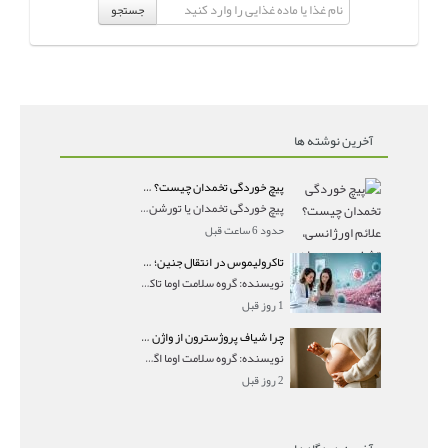
جستجو
آخرین نوشته ها
پیچ خوردگی تخمدان چیست؟ علائم اورژانسی، تشخیص و درمان تورشن تخمدان
پیچ خوردگی تخمدان یا تورشن تخمدان زمانی رخ می‌ده
حدود 6 ساعت قبل
تاکرولیموس در انتقال جنین؛ آیا شانس لانه‌گزینی را افزایش می‌دهد؟
نویسنده: گروه سلامت اوما تاکرولیموس در انتقال جنین
1 روز قبل
چرا شیاف پروژسترون از واژن بیرون می‌ریزد؟ میزان جذب و زمان صحیح مصرف
نویسنده: گروه سلامت اوما اگر بعد از گذاشتن شیاف پر
2 روز قبل