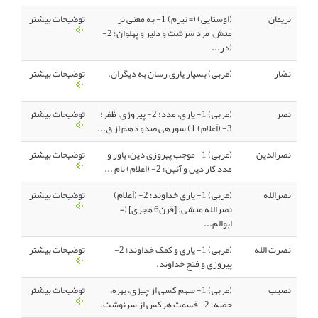
نریمان
(اوستایی) (= نیرم) 1- به معنی نر
توضیحات بیشتر
منش، مرد سرشت و دلیر و پهلوان؛ 2-
(در...
نصّار
(عربی) بسیار یاری رسان به دیگران.
توضیحات بیشتر
نصر
(عربی) 1- یاری، مدد؛ 2- پیروزی، ظفر؛
توضیحات بیشتر
3- (اَعلام) 1) سورهی صدو دهم از ق...
نصرالدین
(عربی) 1- موجب پیروزی دین، یاور و
توضیحات بیشتر
مدد کار دین و آئین؛ 2- (اَعلام) نام ...
نصرالله
(عربی) 1- یاری خداوند؛ 2- (اَعلام)
توضیحات بیشتر
نصرالله منشی: [قرن6 هجری] (=
ابوالم...
نصرت الله
(عربی) 1- یاری و کمک خداوند؛ 2-
توضیحات بیشتر
پیروزی و فتح خداوند.
نصیب
(عربی) 1- سهم کسی از چیزی، بهره،
توضیحات بیشتر
حصه؛ 2- قسمت هرکس از سرنوشت.