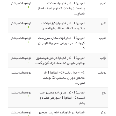
نعیم
(عربی) 1- (در قدیم) نعمت؛ 2-
توضیحات بیشتر
پرنعمت (بهشت)؛ 3- نرم، لطیف؛ 4- از
نامهای...
نقی
(عربی) 1- (در قدیم) پاکیزه، پاک؛ 2-
توضیحات بیشتر
برگزیده؛ 3- (اَعلام) لقب ابوالحسن ...
نقیب
(عربی) 1- مهتر قوم، سالار، سرپرست
توضیحات بیشتر
گروه؛ 2- در دورهی صفوی تا قاجار آن
ک...
نوّاب
(عربی) 1- (در قدیم) در دورهی صفوی
توضیحات بیشتر
و قاجار عنوانی که به شاهزادگان و گاه...
نوبخت
1- (= جوان بخت) 2- (اَعلام) 1) از
توضیحات بیشتر
نام‌های دوران ساسانی؛ 2) نوبخت
اهواز...
نوح
(عربی) 1- (در عبری) به معنی راحت
توضیحات بیشتر
است؛ 2- (اَعلام) 1) سورهی هفتاد و
یکم...
نوذر
(اَعلام) (در شاهنامه) نام پسر منوچهر
توضیحات بیشتر