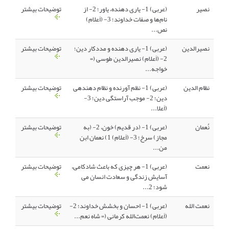
نصیر
(عربی) 1- یاری دهنده، یاور؛ 2- از
توضیحات بیشتر
نام‌ها و صفات خداوند؛ 3- (اَعلام)
نص...
نصیرالدین
(عربی) 1- یاری دهنده و مددکار دین؛
توضیحات بیشتر
2- (اَعلام) نصیرالدین طوسی (=
خواجه...
نظام الدین
(عربی) 1- نظم آورنده و نظام دهندهی
توضیحات بیشتر
دین؛ 2- موجب آراستگی دین؛ 3-
(اَعلا...
نُعمان
(عربی) 1- (در قدیم) خون، 2- (به
توضیحات بیشتر
مجاز) سرخ؛ 3- (اَعلام) 1) نعمان ابن
من...
نعمت
(عربی) 1- هر چیزی که باعث شادکامی،
توضیحات بیشتر
آسایش زندگی و سعادت انسان می
شود؛ 2...
نعمت الله
(عربی) 1- احسان و بخشش خداوند؛ 2-
توضیحات بیشتر
(اَعلام) نعمت‌الله کرمانی (= شاه نعم...