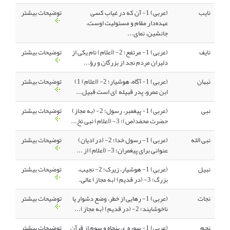
نایب
(عربی) 1- آن که در غیاب کسی
توضیحات بیشتر
عهده‌دار مقام و مسئولیت اوست،
جانشین، نمای...
نایف
(عربی) 1- مرتفع؛ 2- (اَعلام) نام یکی از
توضیحات بیشتر
دلیران مردم نجد از بزرگان و رؤ...
نَبهان
(عربی) 1- آگاه، هوشیار؛ 2- (اعلام) 1)
توضیحات بیشتر
ابن عمرو، پدر قبیله ای است قبیل...
نبی
(عربی) 1- پیغمبر، رسول؛ 2- (به مجاز)
توضیحات بیشتر
حضرت محمّد(ص)؛ 3- (اَعلام) نبی تخ...
نبی الله
(عربی) 1- رسول خدا؛ 2- (در ادیان)
توضیحات بیشتر
عنوانی برای پیغمران؛ 3- (اَعلام) از ...
نبیل
(عربی) 1- هوشیار، زیرک؛ 2- نجیب،
توضیحات بیشتر
بزرگ؛ 3- (در قدیم) (به مجاز) عالی.
نجات
(عربی) 1- رهایی از خطر، وضع دشوار یا
توضیحات بیشتر
ناخوشایند؛ 2- (در قدیم) (به مجاز)...
نجم
(عربی) 1- سوره ی پنجاه و سوم از قرآن
توضیحات بیشتر