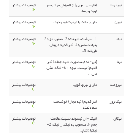
نویدرضا
(فارسی ـ عربی) از نام‌های مرکب، م
توضیحات بیشتر
نوید و رضا.
نوین
دارای حالت یا کیفیت نو، جدید.
توضیحات بیشتر
نهاد
1- سرشت، طبیعت؛ 2- ضمیر، دل؛ 3-
توضیحات بیشتر
بنیاد، اساس؛ 4-(در قدیم) روش،
طریقه؛ 5...
نیتا
[نی = نه (به صورت شبه جمله) (در
توضیحات بیشتر
قدیم) نیست، نبود + تا = لنگه، مثل،
مان...
نیرومند
دارای نیرو، قوی.
توضیحات بیشتر
نیک روز
(در قدیم) (به مجاز) خوشبخت،
توضیحات بیشتر
سعادتمند.
نیکان
(نیک + ان (پسوند نسبت، علامت
توضیحات بیشتر
جمع))، منسوب به نیک، ن نیک؛ 2-
نیکها (اشخ...