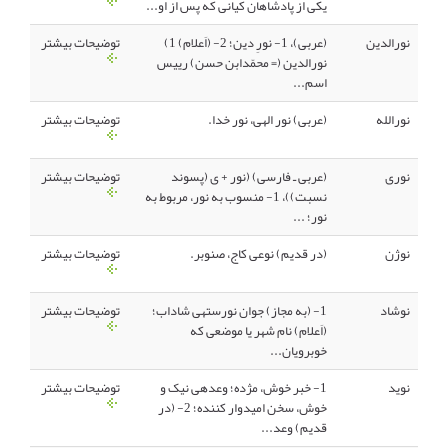
یکی از پادشاهان کیانی که پس از او...
نورالدین
(عربی)، 1- نورِ دین؛ 2- (اَعلام) 1)
توضیحات بیشتر
نورالدین (= محمّدابن حسن) رییس
اسم...
نورالله
(عربی) نور الهی، نور خدا.
توضیحات بیشتر
نوری
(عربی ـ فارسی) (نور + ی (پسوند
توضیحات بیشتر
نسبت))، 1- منسوب به نور، مربوط به
نور؛ ...
نوژن
(در قدیم) نوعی کاج، صنوبر.
توضیحات بیشتر
نوشاد
1- (به مجاز) جوان نورستهی شاداب؛
توضیحات بیشتر
(اَعلام) نام شهر یا موضعی که
خوبرویان...
نوید
1- خبر خوش، مژده؛ وعدهی نیک و
توضیحات بیشتر
خوش، سخن امیدوار کننده؛ 2- (در
قدیم) وعد...