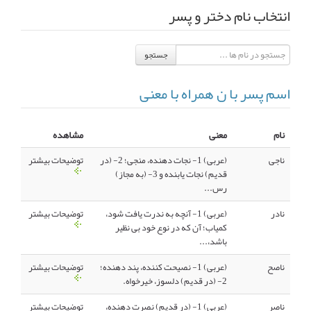
انتخاب نام دختر و پسر
انجمن متخصصین زنان و اوما
انتخاب نام کودک
جستجو
فهرست مواد غذایی
اپلیکیشن بارداری و کودک اوما
اسم پسر با ن همراه با معنی
تماس با ما
نام
معنی
مشاهده
ناجی
(عربی) 1- نجات دهنده، منجی؛ 2- (در
توضیحات بیشتر
قدیم) نجات یابنده و 3- (به مجاز)
رس...
نادر
(عربی) 1- آنچه به ندرت یافت شود،
توضیحات بیشتر
کمیاب؛ آن که در نوع خود بی نظیر
باشد،...
ناصح
(عربی) 1- نصیحت کننده، پند دهنده؛
توضیحات بیشتر
2- (در قدیم) دلسوز، خیرخواه.
ناصر
(عربی) 1- (در قدیم) نصرت دهنده،
توضیحات بیشتر