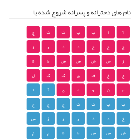
نام های دخترانه و پسرانه شروع شده با
آ
ا
ب
پ
ت
ث
ج
چ
ح
خ
د
ذ
ر
ز
ژ
س
ش
ص
ض
ط
ظ
ع
غ
ف
ق
ک
گ
ل
م
ن
و
ه
ی
آ
ا
ب
پ
ت
ث
ج
چ
ح
خ
د
ذ
ر
ز
ژ
س
ش
ص
ض
ط
ظ
ع
غ