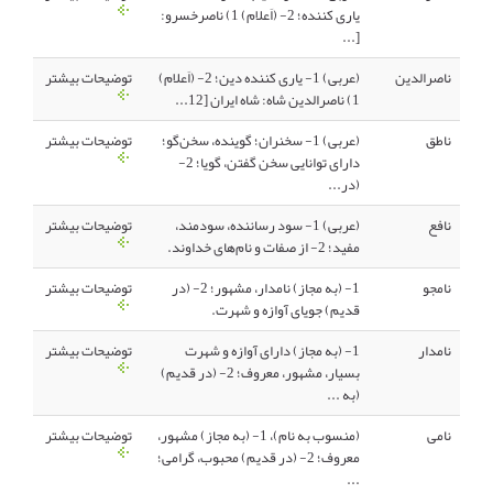
یاری کننده؛ 2- (اَعلام) 1) ناصرخسرو:
[...
ناصرالدین
(عربی) 1- یاری کننده‌ دین؛ 2- (اَعلام)
توضیحات بیشتر
1) ناصرالدین شاه: شاه ایران [12...
ناطق
(عربی) 1- سخنران؛ گوینده، سخن‌گو؛
توضیحات بیشتر
دارای توانایی سخن گفتن، گویا؛ 2-
(در...
نافع
(عربی) 1- سود رساننده، سودمند،
توضیحات بیشتر
مفید؛ 2- از صفات و نام‌های خداوند.
نامجو
1- (به مجاز) نامدار، مشهور؛ 2- (در
توضیحات بیشتر
قدیم) جویای آوازه و شهرت.
نامدار
1- (به مجاز) دارای آوازه و شهرت
توضیحات بیشتر
بسیار، مشهور، معروف؛ 2- (در قدیم)
(به ...
نامی
(منسوب به نام)، 1- (به مجاز) مشهور،
توضیحات بیشتر
معروف؛ 2- (در قدیم) محبوب، گرامی؛
...