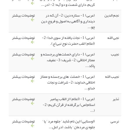
کریم، دارای شصت و دو آیه؛ 2- (در...
نجم الدین
(عربی) 1- ستاره دین؛ 2- آن که در
توضیحات بیشتر
دینداری و آگاهی به اصول و فروع دین
چو...
نجی الله
(عربی) 1- نجات یافته از سوی خدا؛ 2-
توضیحات بیشتر
(اَعلام) لقب حضرت نوح نبی(ع).
نجیب
(عربی) 1- دارای خصلت‌های برجسته و
توضیحات بیشتر
ممتاز اخلاقی؛ 2- شریف؛ 3- عفیف،
پاکد...
نجیب الله
(عربی) 1- خصلت های برجسته و ممتاز
توضیحات بیشتر
اخلاقی خداوند؛ 2- شرافت و نجات
خداو...
نَذیر
(عربی) 1- (اَعلام) از القاب پیامبر
توضیحات بیشتر
اسلام(ص) برگرفته از قرآن کریم؛ 2-
(...
نرسی
(اوستایی) این نام شاید ' جلوه مرد ' یا '
توضیحات بیشتر
جلوه ی مردمان ' باشد، (در اعل...