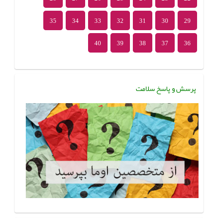
35
34
33
32
31
30
29
40
39
38
37
36
پرسش و پاسخ سلامت