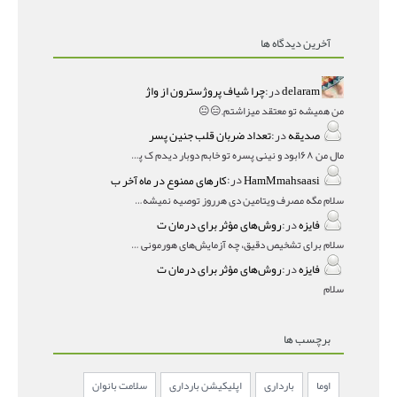
آخرین دیدگاه ها
delaram
در:
چرا شیاف پروژسترون از واژ
من همیشه تو معتقد میزاشتم,,😑😐
صدیقه
در:
تعداد ضربان قلب جنین پسر
مال من ۱۶۸بود و نینی پسره تو خابم دوبار دیدم ک پسره
HamMmahsaasi
در:
کارهای ممنوع در ماه آخر ب
سلام مگه مصرف ویتامین دی هرروز توصیه نمیشه؟درمقاله میگه
فایزه
در:
روش‌های مؤثر برای درمان ت
سلام برای تشخیص دقیق، چه آزمایش‌های هورمونی و چه سونوگر
فایزه
در:
روش‌های مؤثر برای درمان ت
سلام
برچسب ها
اوما
بارداری
اپلیکیشن بارداری
سلامت بانوان