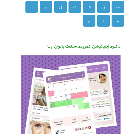
ف
ق
ک
گ
ل
م
ن
و
ه
ی
دانلود اپلیکیشن اندروید سلامت بانوان اوما