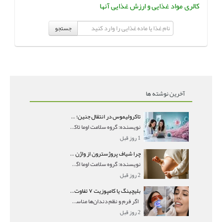
کالری مواد غذایی و ارزش غذایی آنها
جستجو
آخرین نوشته ها
تاکرولیموس در انتقال جنین؛ آیا شانس لانه‌گزینی را افزایش می‌دهد؟
نویسنده: گروه سلامت اوما تاکرولیموس در انتقال جنین
1 روز قبل
چرا شیاف پروژسترون از واژن بیرون می‌ریزد؟ میزان جذب و زمان صحیح مصرف
نویسنده: گروه سلامت اوما اگر بعد از گذاشتن شیاف پر
2 روز قبل
بلیچینگ یا کامپوزیت ۷ تفاوت مهم برای انتخاب درست
اگر فرم و نظم دندان‌ها مناسب است و مشکل
2 روز قبل