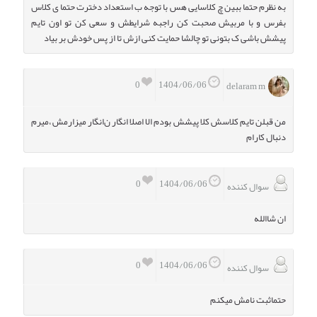
به نظرم حتما ببین چ کلاسایی هس با توجه ب استعداد دخترت حتما ی کلاس
بفرس و با مربیش صحبت کن راجبه شرایطش و سعی کن تو اون تایم
پیشش باشی ک بتونی تو چالشا حمایت کنی ازش تا از پس خودش بر بیاد
0
1404/06/06
delaram m
من قبلن تایم کلاسش کلا پیشش بودم الا اصلا انگار ن‌انگار میزارمش ،میرم
دنبال کارام
0
1404/06/06
سوال کننده
ان شاالله
0
1404/06/06
سوال کننده
حتماثبت نامش میکنم