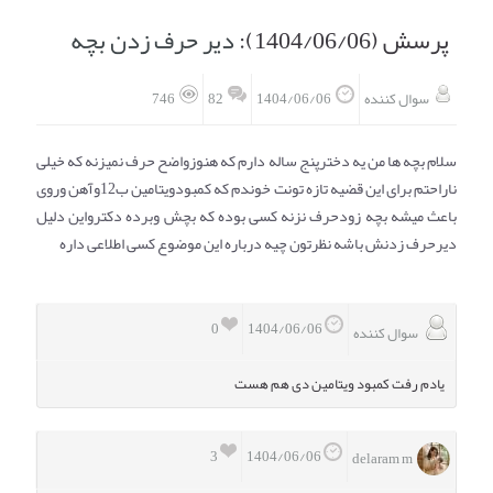
پرسش (1404/06/06):
دیر حرف زدن بچه
انتخاب نام کودک
فهرست مواد غذایی
82
سوال کننده
1404/06/06
746
اپلیکیشن بارداری و کودک اوما
تماس با ما
سلام بچه ها من یه دخترپنج ساله دارم که هنوزواضح حرف نمیزنه که خیلی
ناراحتم برای این قضیه تازه تونت خوندم که کمبودویتامین ب12وآهن وروی
باعث میشه بچه زودحرف نزنه کسی بوده که بچش وبرده دکترواین دلیل
دیرحرف زدنش باشه نظرتون چیه درباره این موضوع کسی اطلاعی داره
0
1404/06/06
سوال کننده
یادم رفت کمبود ویتامین دی هم هست
3
1404/06/06
delaram m