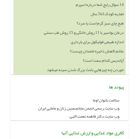
14 سوال رایج شما درباره اسپرم
تغذیه کودک1تا5 سال
طبع چای سبز گرم است یا سرد؟
درمان بواسیر با 11 روش خانگی و 15 روش طب سنتی
اندازه طبیعی فولیکول برای بارداری
علائم کاهش ذخیره تخمدان چیست؟
آپاندیس کدام سمت است؟
خوردن چه چيزهايي باعث بزرگ شدن سينه ميشود
پیوند ها
سلامت بانوان اوما
وب سایت رسمی انجمن متخصصین زنان و مامایی ایران
وب سایت دکتر فاطمه نعمت االهی
کالری مواد غذایی و ارزش غذایی آنها