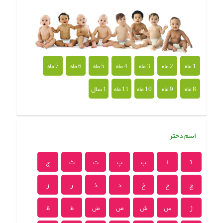
1 ماه
2 ماه
3 ماه
4 ماه
5 ماه
6 ماه
7 ماه
8 ماه
9 ماه
10 ماه
11 ماه
1 سال
اسم دختر
آ
ا
ب
پ
ت
ث
ج
چ
ح
خ
د
ذ
ر
ز
ژ
س
ش
ص
ض
ط
ظ