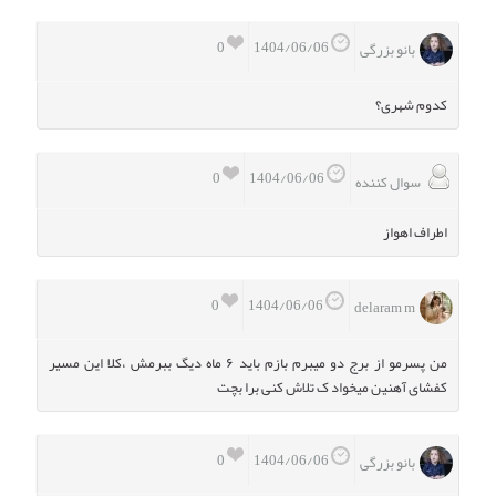
0
1404/06/06
بانو بزرگی
کدوم شهری؟
0
1404/06/06
سوال کننده
اطراف اهواز
0
1404/06/06
delaram m
من پسرمو از برج دو میبرم بازم باید ۶ ماه دیگ ببرمش ،کلا این مسیر
کفشای آهنین میخواد ک تلاش کنی برا بچت
0
1404/06/06
بانو بزرگی