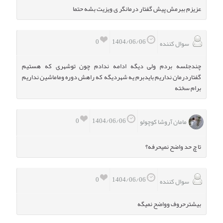
عزیزم ببرمش پیش گفتار درمانگر ی ویزیت بشه حتما
0
1404/06/06
سوال کننده
چندجلسه بردم ولی دیگه ادامه ندادم چون توشهری که هستیم
گفتاردرمان نداریم بایدبرم یه شهردیگه که راهش دوره وماماشین نداریم
برام سخته
0
1404/06/06
مامان آروشا کوچولو
تا چ حد واضح نمیحرفه؟
0
1404/06/06
سوال کننده
بیشترحروف وواضح نمیگه