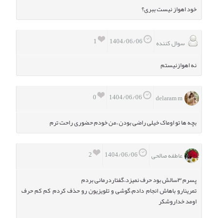
خود اهواز نیست ببری؟
1
1404/06/06
سوال کننده
نه اهوازنیستم
0
1404/06/06
delaram m
بچه ها تو اوماک خیلی راضی بودن ،من خودم حضوری راحت ترم
2
1404/06/06
عاطفه صالحی
پسرم ۳سالش بود حرف نمیزد،گفتاردرمانی بردم
تمرینارو باهاش انجام دادم،گوشی و تلویزیون رو حذف کردم کم کم حرف
اومد خداروشکر