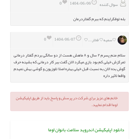
0
1404/06/06
سوال کننده
بله توفکراینم که ببرم گفتاردرمان
0
1404/06/07
🤍سمیه🤍 فخار...🤍
سلام منم پسرم ۲ سال و ۸ ماهش هست از دو سالگی بردم گفتار درمانی
تمرکزش خیلی کم بود بازی میکرد الان گفت ببر کار درمانی که بشینه حرف
گوش بده الان به نسبت قبل خیلی بهتره اصلا تلوزیون و گوشی بهش نمیدم
واقعا تاثیر داره
خانم های عزیز برای شرکت در پرسش و پاسخ باید از طریق اپلیکیشن
اوما اقدام نمایید.
دانلود اپلیکیشن اندروید سلامت بانوان اوما