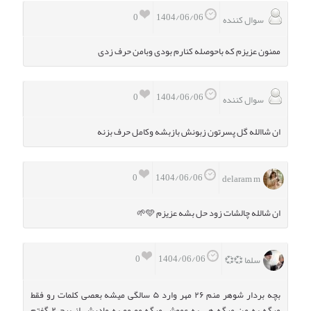
0
1404/06/06
سوال کننده
ممنون عزیزم که باحوصله کنارم بودی وبامن حرف زدی
0
1404/06/06
سوال کننده
ان شاالله گل پسرتون زبونش بازبشه وکامل حرف بزنه
0
1404/06/06
delaram m
ان شالله چالشات زود حل بشه عزیزم 🩵🌱
0
1404/06/06
سلما 💞💞
بچه بردار شوهر منم ۲۶ مهر وارد ۵ سالگی میشه بعصی کلمات رو فقط
میگه به من میگه هی به عموش میگه مو مو به مادرش از برج ۲ گفتم