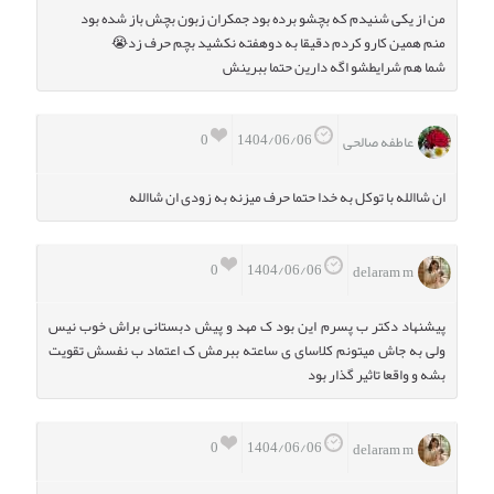
من از یکی شنیدم که بچشو برده بود جمکران زبون بچش باز شده بود
منم همین کارو کردم دقیقا به دوهفته نکشید بچم حرف زد😭
شما هم شرایطشو اگه دارین حتما ببرینش
0
1404/06/06
عاطفه صالحی
ان شاالله با توکل به خدا حتما حرف میزنه به زودی ان شاالله
0
1404/06/06
delaram m
پیشنهاد دکتر ب پسرم این بود ک مهد و پیش دبستانی براش خوب نیس
ولی به جاش میتونم کلاسای ی ساعته ببرمش ک اعتماد ب نفسش تقویت
بشه و واقعا تاثیر گذار بود
0
1404/06/06
delaram m