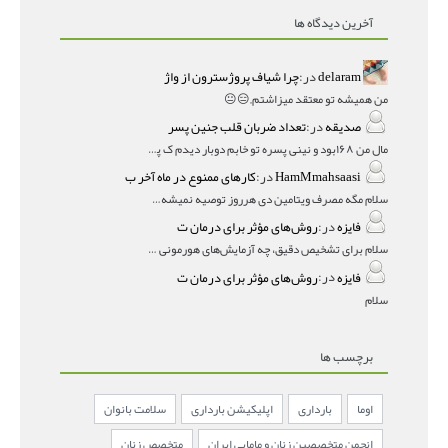
آخرین دیدگاه ها
delaram
در:
چرا شیاف پروژسترون از واژ
من همیشه تو معتقد میزاشتم,,😑😐
صدیقه
در:
تعداد ضربان قلب جنین پسر
مال من ۱۶۸بود و نینی پسره تو خابم دوبار دیدم ک پسره
HamMmahsaasi
در:
کارهای ممنوع در ماه آخر ب
سلام مگه مصرف ویتامین دی هرروز توصیه نمیشه؟درمقاله میگه
فایزه
در:
روش‌های مؤثر برای درمان ت
سلام برای تشخیص دقیق، چه آزمایش‌های هورمونی و چه سونوگر
فایزه
در:
روش‌های مؤثر برای درمان ت
سلام
برچسب ها
اوما
بارداری
اپلیکیشن بارداری
سلامت بانوان
انجمن متخصصین زنان و مامایی ایران
متخصص زنان