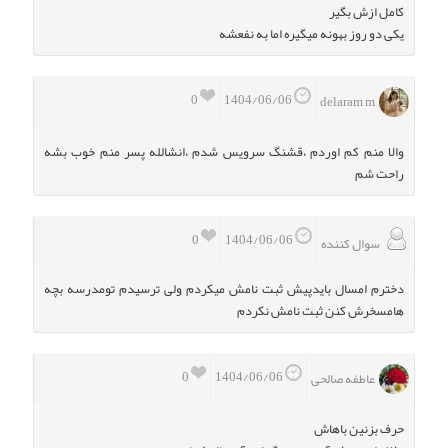
کامل ازش بگیر
یکی دو روز بهونه میگیره اما به نفعشه
0
1404/06/06
delaram m
والا منم کم اوردم ،قشنگ سرویس شدم ،انشالله پسر منم خوب بشه
راحت شم
0
1404/06/06
سوال کننده
دخترم امسال بایدپیش ثبت نامش میکردم ولی ترسیدم تومدرسه بچه
هامسخرش کنن ثبت نامش نکردم
0
1404/06/06
عاطفه صالحی
حرف بزنین باهاش