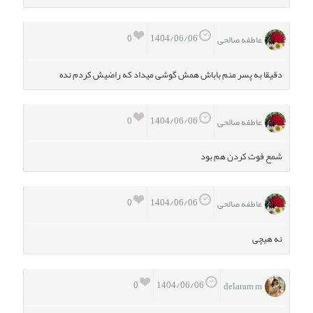
0
1404/06/06
عاطفه صالحی
دقیقا به پسر منم باباش همش گوشی میداد که راضیش کردم نده
0
1404/06/06
عاطفه صالحی
شمع فوت کردن هم بود
0
1404/06/06
عاطفه صالحی
نه هیچی
0
1404/06/06
delaram m