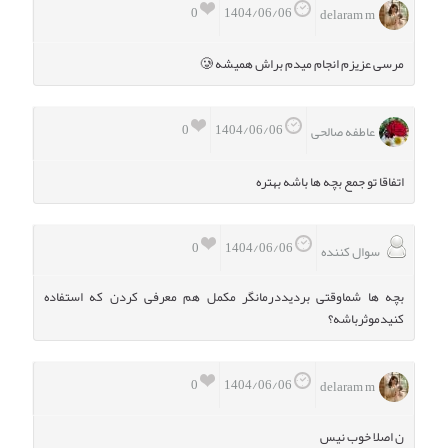
0
1404/06/06
delaram m
مرسی عزیزم انجام میدم براش همیشه 🥲
0
1404/06/06
عاطفه صالحی
اتفاقا تو جمع بچه ها باشه بهتره
0
1404/06/06
سوال کننده
بچه ها شماوقتی بردیددرمانگر مکمل هم معرفی کردن که استفاده
کنیدموثرباشه؟
0
1404/06/06
delaram m
ن اصلا خوب نیس