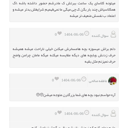
میتونه کلاسای یک ساعت ببرتش ک مادرشم حضور داشته باشه ،اگ
همکلاسیاش چند بار بگن ک چی میگی ما نمی‌فهمیم شرایطش بدتر میشه و
اعتماد ب نفسش ضعیف تر میشه
0
1404/06/06
سوال کننده
دلم براش میسوزه بچه هامسخرش میکنن خیلی ناراحت میشه همیشه
حرف زدنش وبابچه های دیگه مقایسه میکنه میگه مامان چرامن واضح
حرف نمیزنم مثل بقیه
0
1404/06/06
عاطفه صالحی
آره حواسم نبود بچه های شما بزرگترن متوجه میشن🥺🥺
0
1404/06/06
سوال کننده
دارم دعامیکنم که زبونش بازبشه سال دیگه ثبت نامش کنم