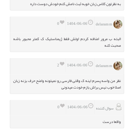
به نظرتون کلاس زبان خوبه ثبت نامش کنم خودش دوست داره
0
1404/06/06
delaram m
البته ب مرور اضافه کردم اولش فقط ژیمناستیک ک کمتر محبور باشه
صحبت کنه
2
1404/06/06
delaram m
نظر من واسه پسرم اینه ک وقتی فارسی رو نمیتونه واضح حرف بزنه زبان
اصلا خوب نیس براش بازم خودت میدونی
0
1404/06/06
سوال کننده
واقعا درست