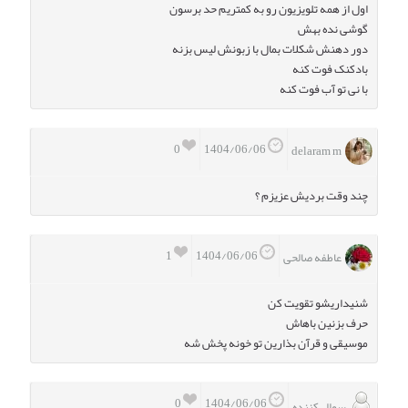
اول از همه تلویزیون رو به کمتریم حد برسون
گوشی نده بهش
دور دهنش شکلات بمال با زبونش لیس بزنه
بادکنک فوت کنه
با نی تو آب فوت کنه
0
1404/06/06
delaram m
چند ‌وقت بردیش عزیزم ؟
1
1404/06/06
عاطفه صالحی
شنیداریشو تقویت کن
حرف بزنین باهاش
موسیقی و قرآن بذارین تو خونه پخش شه
0
1404/06/06
سوال کننده