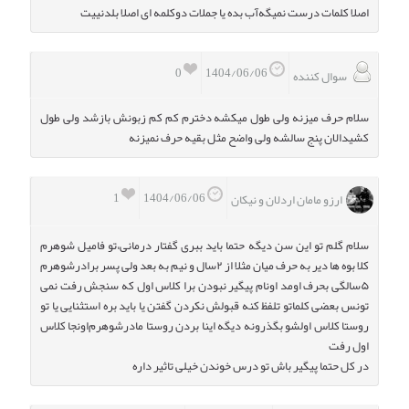
اصلا کلمات درست نمیگه‌آب بده یا جملات دوکلمه ای اصلا بلدنییت
0
1404/06/06
سوال کننده
سلام حرف میزنه ولی طول میکشه دخترم کم کم زبونش بازشد ولی طول
کشیدالان پنج سالشه ولی واضح مثل بقیه حرف نمیزنه
1
1404/06/06
ارزو مامان اردلان و نیکان
سلام گلم تو این سن دیگه حتما باید ببری گفتار درمانی،تو فامیل شوهرم
کلا بوه ها دیر به حرف میان مثلا از ۲سال و نیم به بعد ولی پسر برادرشوهرم
۵سالگی بحرف اومد اونام پیگیر نبودن برا کلاس اول که سنجش رفت نمی
تونس بعضی کلماتو تلفظ کنه قبولش نکردن گفتن یا باید بره استثنایی یا تو
روستا کلاس اولشو بگذرونه دیگه اینا بردن روستا مادرشوهرم‌اونجا کلاس
اول رفت
در کل حتما پیگیر باش تو درس خوندن خیلی تاثیر داره