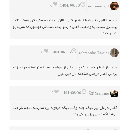
0
1404/06/06
mansoure gol
عزیزم آنلاین بگیر شما تلاشمو کن از الان به نتیجه فکر نکن مطمئنا تاثیر
بیشتری نسبت به وضعیت فعلی داره و اینکه به تلاش خودتون که تمرینا رو
انجام بدید
0
1404/06/06
zahra sadat Hoseini
خانمی از شما واضح نمیگه پسر یکی از اقوام ما اصلا نمیتونستم حرف بزنه
بردش گفتار درمانی ماشالله الان عین بلبل
0
1404/06/06
samane 🥰🥰
گفتار درمان ببر دیگه چند وقت دیگه میخواد بره مدرسه ، بچه ناراحت
میشه اگه کسی چیزی بهش بگه