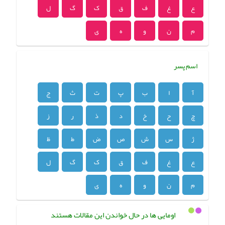
ع
غ
ف
ق
ک
گ
ل
م
ن
و
ه
ی
اسم پسر
آ
ا
ب
پ
ت
ث
ج
چ
ح
خ
د
ذ
ر
ز
ژ
س
ش
ص
ض
ط
ظ
ع
غ
ف
ق
ک
گ
ل
م
ن
و
ه
ی
اومایی ها در حال خواندن این مقالات هستند