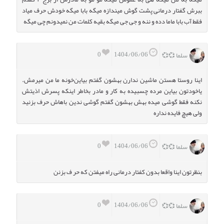
ببرش گفتار درمانی پشت گوش میندازه میگه بابا میگه خودش حرف میاد
فقط آب بابا ماما دده و ننه و جی جی میگه بقیه کلمات من نمیدونم چی میگه
0
1404/06/06
سلما 💞💞
اینا روستا هستن ماشین ندارن بهشون گفتم بیاین‌خونه ما من میرمش.
یاخودتون بیاین مرده چسبیده به کار و مادر بخاطر اینکه پسرش اذیتش
نکنه فقط گوشی میده بهش بهشون گفتم گوشی ندین باهاش حرف بزنید
ولی هیچ فایده نداره
0
1404/06/06
سلما 💞💞
بنظرتون اینا واقعا بدون کفتار درمانی راه میفتن که حر ف بزنن
0
1404/06/06
سلما 💞💞