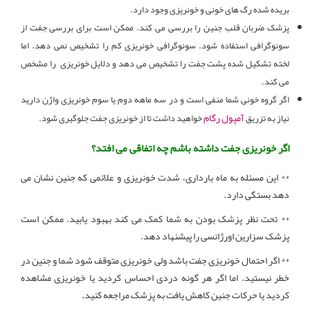
بریده شده رگ های خونی و خونریزی وجود دارد.
پزشک ضربان قلب جنین را بررسی می کند. ممکن است برای بررسی جفت از
سونوگرافی استفاده شود. سونوگرافی خونریزی کم را تشخیص نمی دهد. اما
لخته تشکیل شده پشت جفت را تشخیص می دهد و دلایل خونریزی را مشخص
می کند.
اگر گروه خونی شما منفی است و در سه ماهه دوم یا سوم خونریزی واژن دارید
آمپول رگام
نیاز به تزریق
خواهید داشت تا از خونریزی جفت جلوگیری شود.
اگر خونریزی جفت داشته باشم چه اتفاقی می افتد؟
** این مسئله به ماه بارداری، شدت خونریزی و علائمی که جنین نشان می
دهد بستگی دارد.
** تحت نظر پزشک بودن به شما کمک می کند بهبود یابید. ممکن است
پزشک سزارین اورژانسی را پیشنهاد دهد.
** اگر احتمال خونریزی جفت باشد ولی خونریزی متوقف شود شما و جنین در
خطر نیستید. اما اگر هر گونه دردی احساس کردید یا خونریزی مشاهده
کردید یا حرکات جنین کاهش یافت به پزشک مراجعه کنید.