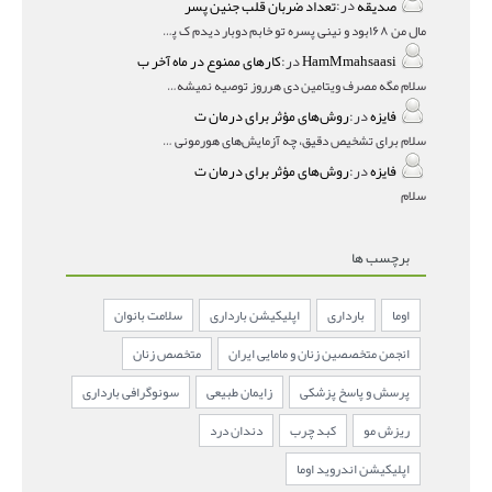
صدیقه
در:
تعداد ضربان قلب جنین پسر
مال من ۱۶۸بود و نینی پسره تو خابم دوبار دیدم ک پسره
HamMmahsaasi
در:
کارهای ممنوع در ماه آخر ب
سلام مگه مصرف ویتامین دی هرروز توصیه نمیشه؟درمقاله میگه
فایزه
در:
روش‌های مؤثر برای درمان ت
سلام برای تشخیص دقیق، چه آزمایش‌های هورمونی و چه سونوگر
فایزه
در:
روش‌های مؤثر برای درمان ت
سلام
برچسب ها
اوما
بارداری
اپلیکیشن بارداری
سلامت بانوان
انجمن متخصصین زنان و مامایی ایران
متخصص زنان
پرسش و پاسخ پزشکی
زایمان طبیعی
سونوگرافی بارداری
ریزش مو
کبد چرب
دندان درد
اپلیکیشن اندروید اوما