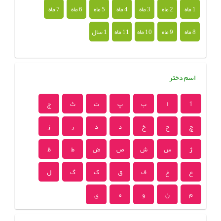
1 ماه
2 ماه
3 ماه
4 ماه
5 ماه
6 ماه
7 ماه
8 ماه
9 ماه
10 ماه
11 ماه
1 سال
اسم دختر
آ
ا
ب
پ
ت
ث
ج
چ
ح
خ
د
ذ
ر
ز
ژ
س
ش
ص
ض
ط
ظ
ع
غ
ف
ق
ک
گ
ل
م
ن
و
ه
ی