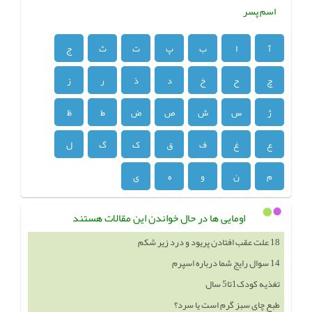
اسم پسر
آ
ا
ب
پ
ت
ث
ج
چ
ح
خ
د
ذ
ر
ز
ژ
س
ش
ص
ض
ط
ظ
ع
غ
ف
ق
ک
گ
ل
م
ن
و
ه
ی
اومایی ها در حال خواندن این مقالات هستند
14 سوال رایج شما درباره اسپرم
تغذیه کودک1تا5 سال
طبع چای سبز گرم است یا سرد؟
درمان بواسیر با 11 روش خانگی و 15 روش طب سنتی