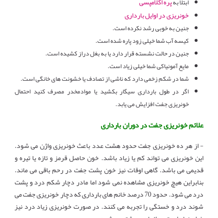
پره اکلامپسی
ابتلا به
خونریزی در اوایل بارداری
جنین به خوبی رشد نکرده است.
کیسه آب شما خیلی زود پاره شده است.
جنین در حالت نشسته قرار دارد یا به بغل دراز کشیده است.
مایع آمونیاکی شما خیلی زیاد است.
شما در شکم زخمی دارد که ناشی از تصادف یا خشونت های خانگی است.
اگر در طول بارداری سیگار بکشید یا موادمخدر مصرف کنید احتمال
خونریزی جفت افزایش می یابد.
علائم خونریزی جفت در دوران بارداری
- از هر ده خونریزی جفت حدود هشت عدد باعث خونریزی واژن می شود.
این خونریزی می تواند کم یا زیاد باشد. خون حاصل قرمز و تازه یا تیره و
قدیمی می باشد. گاهی اوقات نیز خون پشت جفت در رحم باقی می ماند.
بنابراین هیچ خونریزی مشاهده نمی شود اما مادر دچار شکم درد و پشت
درد می شود. حدود 70 درصد خانم های بارداری که دچار خونریزی جفت می
شوند درد و خستگی را تجربه می کنند. در صورت خونریزی زیاد درد نیز