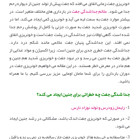
خونریزی جفت زمانی اتفاق می افتد که جفت پیش از تولد جنین از دیواره رحم
جدا می شود.
علائم جداشدگی جفت
در بارداری های مختلف متغیر است. در
بیشتر موارد جفت به سمت لبه می آید و خونریزی کمی ایجاد می کند. اما در
صورت خونریزی شدید جفت به صورت جزئی یا کامل از پوشش رحم جدا
شده است. گاهی اوقات نیز جداشدگی در پشت جفت است و خونریزی اتفاق
نمی افتد. این جداشدگی پنهان جفت علائمی مانند شکم درد دارد.
جداشدگی جفت خطری جدی برای جنین است. زیرا اکسیژن و مواد غذایی از
طریق جفت به جنین می رسد و در نبود جفت و خونریزی شدید هم جنین و
هم مادر در معرض خطر هستند. در این مقاله می خواهیم خونریزی جفت در
دوران بارداری را برای شما مامان اومایی عزیز بررسی کنیم. با ما همراه
باشید.
جدا شدگی جفت چه خطراتی برای جنین ایجاد می کند؟
1-
زایمان زودرس و تولد نوزاد نارس
2- در صورتی که خونریزی جفت اندک باشد، مشکلاتی در رشد جنین ایجاد
می شود.
3- متاسفانه برخی بچه ها از خونریزی جفت جان سالم به در نمی برند و یا قبل