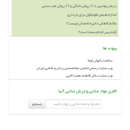
اندازه طبیعی فولیکول برای بارداری
علائم کاهش ذخیره تخمدان چیست؟
آپاندیس کدام سمت است؟
خوردن چه چيزهايي باعث بزرگ شدن سينه ميشود
پیوند ها
سلامت بانوان اوما
وب سایت رسمی انجمن متخصصین زنان و مامایی ایران
وب سایت دکتر فاطمه نعمت االهی
کالری مواد غذایی و ارزش غذایی آنها
جستجو