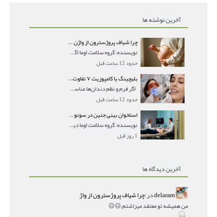
آخرین نوشته ها
چرا شیاف پروژسترون از واژن بیرون می‌ریزد؟ میزان جذب و زمان صحیح مصرف
نویسنده: گروه سلامت اوما اگر بعد از گذاشتن شیاف پر
حدود 12 ساعت قبل
بلیچینگ یا کامپوزیت ۷ تفاوت مهم برای انتخاب درست
اگر فرم و نظم دندان‌ها مناسب است و مشکل
حدود 12 ساعت قبل
استخوان بینی جنین در سونوگرافی؛ دیده نشدن یا دیر تشکیل شدن آن چه معنایی دارد؟
نویسنده: گروه سلامت اوما دیده نشدن استخوان بینی جن
1 روز قبل
آخرین دیدگاه ها
delaram
در:
چرا شیاف پروژسترون از واژ
من همیشه تو معتقد میزاشتم,,😑😐